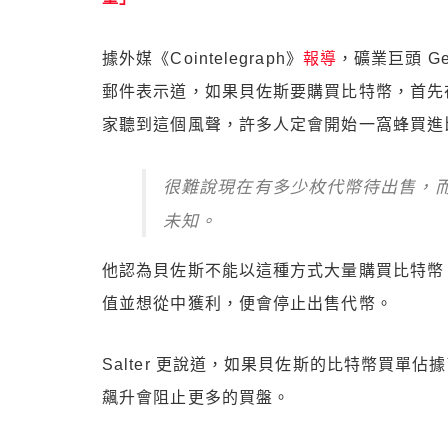
據外媒《Cointelegraph》
報導
，礦業巨頭 Gen
郵件表示道，如果貝佐斯要購買比特幣，首先
家聽到這個風聲，許多人定會開始一窩蜂買進
很難說現在有多少枚代幣待出售，
未知。
他認為貝佐斯不能以這種方式大量購買比特幣
值並想從中獲利，便會停止出售代幣。
Salter 更說道，如果貝佐斯的比特幣買單
飆升會阻止更多的買盤。