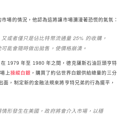
後的市場的情況，他認為這將讓市場瀰漫著恐慌的氣氛：
又或者僅只是佔比特幣流通量 25% 的收購，
他可能會隨時做出拋售，使價格崩潰。
在 1979 年至 1980 年之間，德克薩斯石油巨頭亨特
在市場上
操縱白銀
，購買了約佔世界白銀供給總量的三分
府出面，制定新的金融法規來將亨特兄弟的行為擺平，
場情形發生在美國，政府將會介入市場，以穩