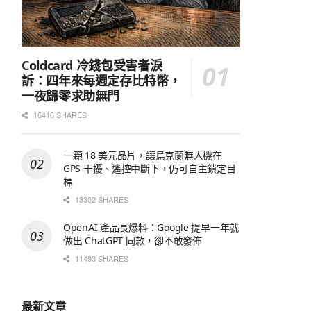
Coldcard 冷錢包受害者淚
訴：四年來每週定存比特幣，
一夜歸零求助無門
16416 SHARES
一顆 18 美元晶片，讓烏克蘭無人機在
GPS 干擾、遙控中斷下，仍可自主鎖定目
標
13302 SHARES
OpenAI 產品長爆料：Google 提早一年就
做出 ChatGPT 同款，卻不敢發佈
11493 SHARES
最新文章