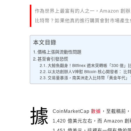
作為世界上最富有的人之一，Amazon 創辦
比特幣？如果他真的進行購買會對市場產生
本文目錄
價格上漲與流動性問題
甚至會引發恐慌
大鯨魚翻身！Bitfinex 週末突轉帳「330 
以太坊創辦人V神懟 Bitcoin 核心開發者：
交易量暴漲，南美洲走入比特幣「黃金年代」
據
CoinMarketCap
數據
，至截稿前，比
1,420 億美元左右，而 Amazon
1,451 億美元，這裡有一個有趣的