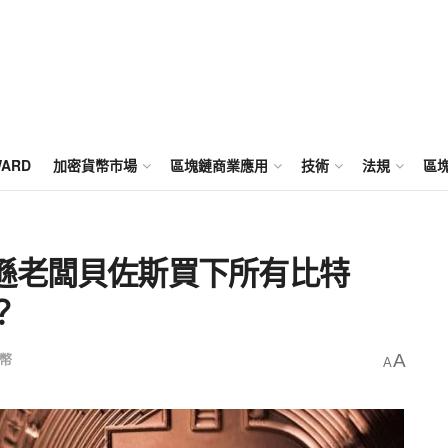
WARD
加密貨幣市場
區塊鏈商業應用
技術
法規
區
遜老闆貝佐斯買下所有比特
？
幣
A
A