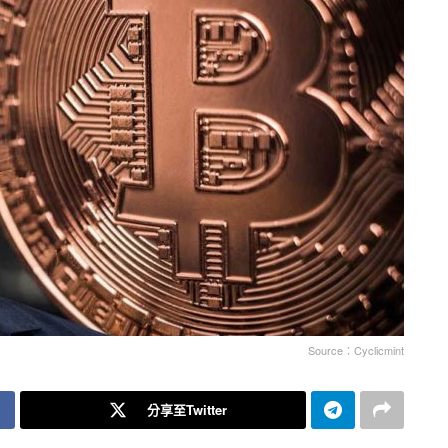
Source：Cyclicmint
分享至Twitter