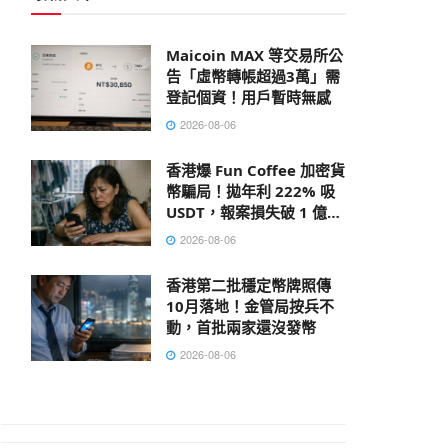
Maicoin MAX 等交易所公
告「虛幣轉帳超過3萬」需
登記個資！用戶暫時無感
2026-08-06
香港爆 Fun Coffee 加密貨
幣騙局！拋年利 222% 吸
USDT，報案損失破 1 億港
元
2026-08-06
香港第二批穩定幣牌照傳
10月落地！金管局按兵不
動，首批兩家還沒發幣
2026-08-06