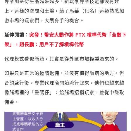
專業加密衍生品越來越多，新玩家專業技能卻沒有趕
上。這樣的空間和土壤，給了馬華（化名）這類熟悉加
密市場的玩家們，大展身手的機會。
延伸閱讀：
突發！幣安大動作將 FTX 槓桿代幣「全數下
架」，趙長鵬：用戶不了解槓桿代幣
代理模式看似新穎，其實是從外匯市場複製過來的。
如果只是正常的邀請返佣，並沒有值得詬病的地方，但
合約盛行後，專業代理商開始流行起來，他們也越來越
像賭場裡的「疊碼仔」：給賭場招攬玩家，並從中賺取
佣金。