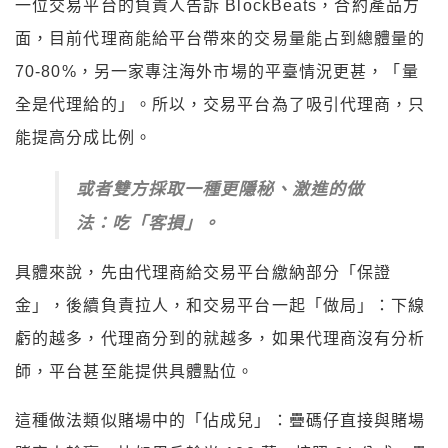
一位交易平台的負責人告訴 BlockBeats，合約產品方
面，目前代理商能給平台帶來的交易量能占到總體量的
70-80%，另一家專注海外市場的平臺情況更甚，「量
全是代理給的」。所以，交易平台為了吸引代理商，只
能提高分成比例。
或者雙方採取一種更隱秘、激進的做
法：吃「客損」。
具體來說，先由代理商給交易平台繳納部分「保證
金」，後續負責拉人，和交易平台一起「做局」：下線
虧的越多，代理商分到的就越多，如果代理商沒有分析
師，平台甚至能提供具體點位。
這種做法類似賭場中的「佔成兒」：疊碼仔直接與賭場