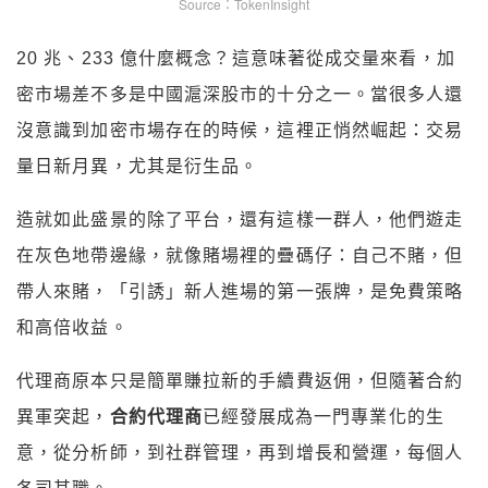
Source：TokenInsight
20 兆、233 億什麼概念？這意味著從成交量來看，加
密市場差不多是中國滬深股市的十分之一。當很多人還
沒意識到加密市場存在的時候，這裡正悄然崛起：交易
量日新月異，尤其是衍生品。
造就如此盛景的除了平台，還有這樣一群人，他們遊走
在灰色地帶邊緣，就像賭場裡的疊碼仔：自己不賭，但
帶人來賭，「引誘」新人進場的第一張牌，是免費策略
和高倍收益。
代理商原本只是簡單賺拉新的手續費返佣，但隨著合約
異軍突起，
合約代理商
已經發展成為一門專業化的生
意，從分析師，到社群管理，再到增長和營運，每個人