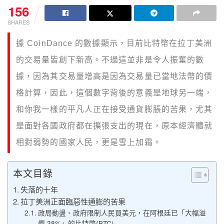
156
SHARES
據 CoinDance 的數據顯示，目前比特幣在拉丁美洲
的交易量皆創下新高。不過這並非是令人振奮的數
據，因為其交易量增高是因為交易量已當地法幣的價
格計算，因此，這個數字背後的意義是地球另一端，
和你我一樣的平凡人正在接受通貨膨脹的苦果，尤其
是面對各國政府都在擴張支出的現在，原本經濟體就
相對弱勢的國家人民，更是雪上加霜。
本文目錄
失落的十年
拉丁美洲正面臨惡性通膨的苦果
政局動盪、政府限制人民買美元，在阿根廷已「大幅溢
價 38%」的比特幣(BTC)