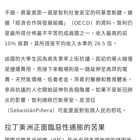
不過，貧富差距一直是智利社會安定的阿基里斯腱。據
據「經濟合作與發展組織」（OECD）的資料，智利仍
是最所得分佈最不平等的成員國之一，收入最高的前
10％ 族群，其所得是平均收入水準的 26.5 倍。
該國的大學生因為高失業率上街抗議，起初的導火線僅
是捷運費用，而接下來戰場則是一路延伸至高昂的電
費、天然氣價格、低養老金，昂貴的醫療和教育體系，
參與抗議的人也開始延伸到各個階層。如果不是新冠肺
炎的影響，智利總統巴斯蒂安・皮涅拉
（SebastiánPiñera）可能要面對街頭人民的怒吼。
拉丁美洲正面臨惡性通膨的苦果