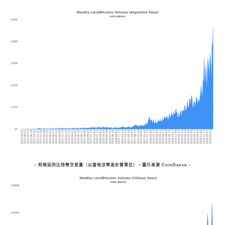
– 阿根廷的比特幣交易量（以當地法幣為計算單位），圖片來源 CoinDance –