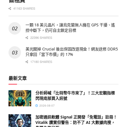
做租賃
41163 SHARES
一顆 18 美元晶片，讓烏克蘭無人機在 GPS 干擾、遙
控中斷下，仍可自主鎖定目標
22396 SHARES
美光關掉 Crucial 後出保固改退現金！網友送修 DDR5
只拿回「當下市價」的 17%
17180 SHARES
最新文章
分析師喊「比特幣牛市來了」！三大宏觀指標
閃現底部買入訊號
2026-08-07
加密通訊軟體 Signal 正開發「免電話」註冊！
Vitalik 讚賞但警告：防不了 AI 大數據肉搜，