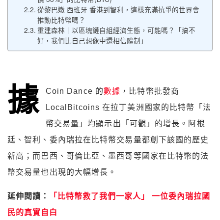
從黎巴嫩 西班牙 香港到智利，這樣充滿抗爭的世界會
推動比特幣嗎？
重建森林｜以區塊鏈自組經濟生態，可能嗎？「搞不
好，我們比自己想像中還相信體制」
據
Coin Dance 的
數據
，比特幣批發商
LocalBitcoins 在拉丁美洲國家的比特幣「法
幣交易量」均顯示出「可觀」的增長。阿根
廷、智利、委內瑞拉在比特幣交易量都創下該國的歷史
新高；而巴西、哥倫比亞、墨西哥等國家在比特幣的法
幣交易量也出現的大幅增長。
延伸閱讀：
「比特幣救了我們一家人」 一位委內瑞拉國
民的真實自白