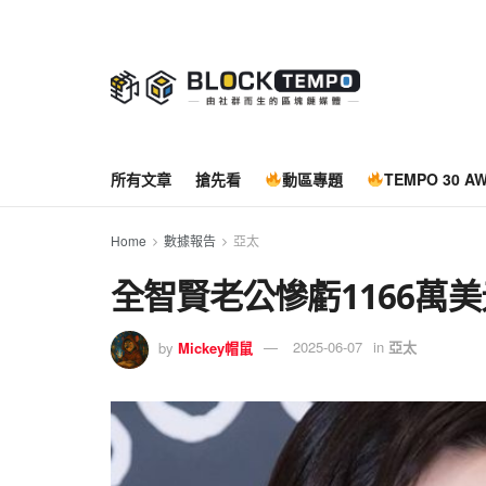
所有文章
搶先看
動區專題
TEMPO 30 A
Home
數據報告
亞太
全智賢老公慘虧1166萬美
by
Mickey帽鼠
2025-06-07
in
亞太