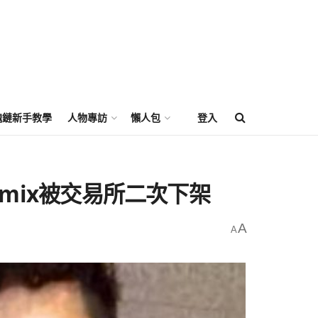
塊鏈新手教學
人物專訪
懶人包
登入
emix被交易所二次下架
A
A