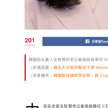
201
分享至Face
SHARES
韓國知名藝人全智賢的老公崔俊赫執掌的 Al
（前情提要：
韓五大交易所聯合下架 Wemi
（背景補充：
韓國新任總統李在明，對 Cryp
知名女星全智賢老公崔俊赫擔任 CEO 