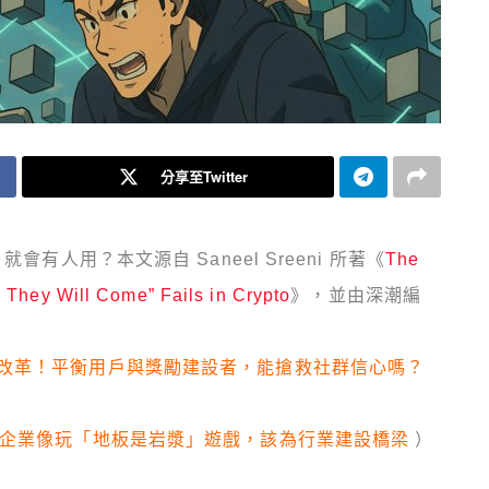
分享至Twitter
有人用？本文源自 Saneel Sreeni 所著《
The
d They Will Come” Fails in Crypto
》，並由深潮編
改革！平衡用戶與獎勵建設者，能搶救社群信心嗎？
國企業像玩「地板是岩漿」遊戲，該為行業建設橋梁
）