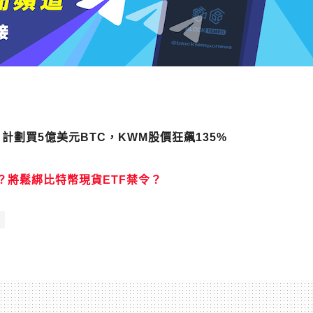
備：計劃買5億美元BTC，KWM股價狂飆135%
？將鬆綁比特幣現貨ETF禁令？