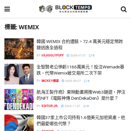
標籤:
WEMIX
韓國 WEMIX 合約遭駭，72.4 萬美元穩定幣跨
鏈逃逸全過程
BY
0XJIGGLYPUFF
2026-07-27
0
全智賢老公慘虧1166萬美元！投注Wemade暴
跌、代幣Wemix被交易所二次下架
BY
MICKEY帽鼠
2025-06-07
0
航海王製作商》東映動畫將推Web3鏈遊，押注
的NFT《電殿神傳 DenDekaDen》是什麼？
BY
EDITOR JR.
2024-11-27
0
韓國37家上市公司持有1.6億美元加密資產，他
們最愛哪些代幣？