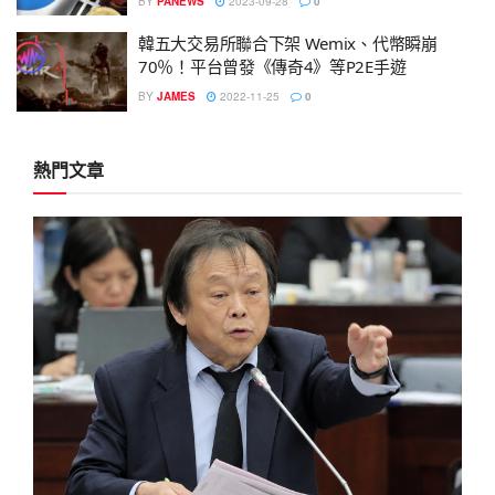
BY
PANEWS
2023-09-28
0
韓五大交易所聯合下架 Wemix、代幣瞬崩
70％！平台曾發《傳奇4》等P2E手遊
BY
JAMES
2022-11-25
0
熱門文章