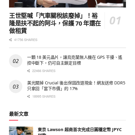
王世堅喊「汽車關稅該廢掉」！裕
隆是扶不起的阿斗，保護 70 年還在
做租賃
41756 SHARES
一顆 18 美元晶片，讓烏克蘭無人機在 GPS 干擾、遙
控中斷下，仍可自主鎖定目標
22466 SHARES
美光關掉 Crucial 後出保固改退現金！網友送修 DDR5
只拿回「當下市價」的 17%
18995 SHARES
最新文章
東京 Lawson 超商首次完成日圓穩定幣 JPYC