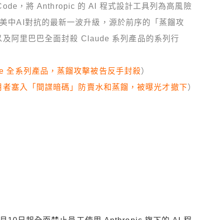
de，將 Anthropic 的 AI 程式設計工具列為高風險
為美中AI對抗的最新一波升級，源於前序的「蒸餾攻
，以及阿里巴巴全面封殺 Claude 系列產品的系列行
ude 全系列產品，蒸餾攻擊被告反手封殺
）
中國使用者塞入「間諜暗碼」防賣水和蒸餾，被曝光才撤下
）