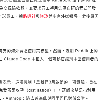
日起全面禁止員工使用 Anthropic 旗下的 AI 程
，將其列為高風險軟體，並要求員工轉用集團自研的程式開發
巴全球員工，據
路透社
與
道瓊
等多家外媒報導，背後原因
波
資擁有的海外實體使用其模型。然而，近期 Reddit 上的
在 Claude Code 中植入一個可秘密識別中國使用者的
應表示，這項機制「是我們3月啟動的一項實驗，旨在
餾攻擊（distillation）」。蒸餾攻擊是指利用
，Anthropic 過去曾為此與阿里巴巴對簿公堂。