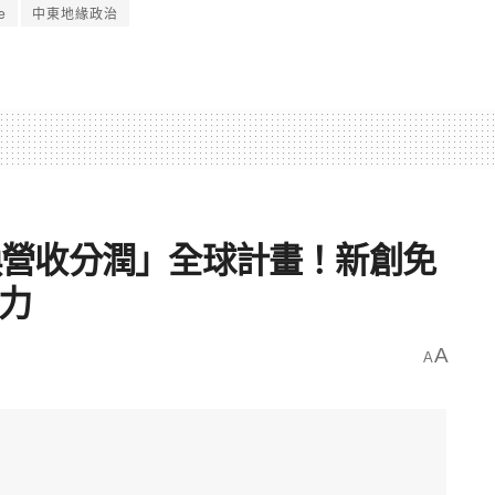
e
中東地緣政治
力換營收分潤」全球計畫！新創免
算力
A
A