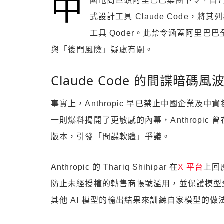
中
國電商巨頭阿里巴巴集團下令，自7月10
式設計工具 Claude Code
工具 Qoder。此禁令涵蓋阿里巴
與「後門風險」疑慮有關。
Claude Code 的間諜暗碼風
事實上，Anthropic 早已禁止中國企業及中
一則爆料揭開了更敏感的內幕，Anthropic 曾
版本，引發「間諜軟體」爭議。
Anthropic 的 Thariq Shihipar 在
X 平台
上回
防止未經授權的轉售商帳號濫用，並保護模型免受蒸
其他 AI 模型的輸出結果來訓練自家模型的做法