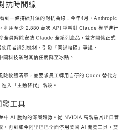
對抗時間線
楚看到一條持續升溫的對抗曲線：今年4月，Anthropic
 2,880 萬次 API 呼叫對 Claude 模型進行
員解除安裝 Claude 全系列產品，雙方關係正式
入中國使用者識別機制，引發「間諜暗碼」爭議，
已讓中國科技業對其信任度降至冰點。
入高風險軟體清單，並要求員工轉用自研的 Qoder 替代方
殺」進入「主動替代」階段。
開發工具
AI 脫鉤的深層趨勢。從 NVIDIA 高階晶片出口管
國 IP 存取，再到如今阿里巴巴全面停用美國 AI 開發工具，雙