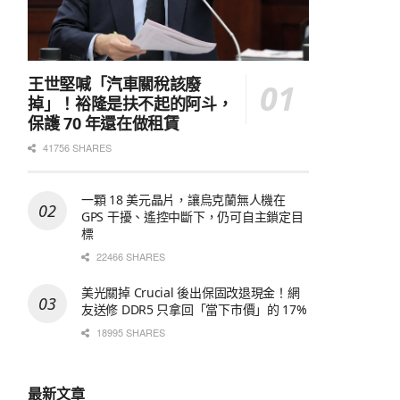
王世堅喊「汽車關稅該廢
掉」！裕隆是扶不起的阿斗，
保護 70 年還在做租賃
41756 SHARES
一顆 18 美元晶片，讓烏克蘭無人機在
GPS 干擾、遙控中斷下，仍可自主鎖定目
標
22466 SHARES
美光關掉 Crucial 後出保固改退現金！網
友送修 DDR5 只拿回「當下市價」的 17%
18995 SHARES
最新文章