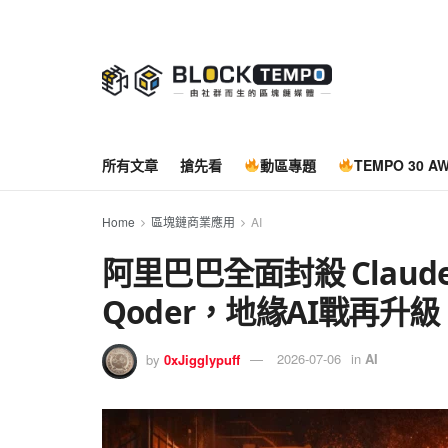
所有文章
搶先看
動區專題
TEMPO 30 A
Home
區塊鏈商業應用
AI
阿里巴巴全面封殺 Claud
Qoder，地緣AI戰再升級
by
0xJigglypuff
2026-07-06
in
AI