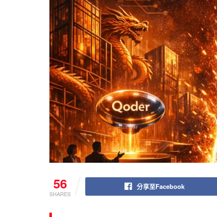
56
分享至Facebook
SHARES