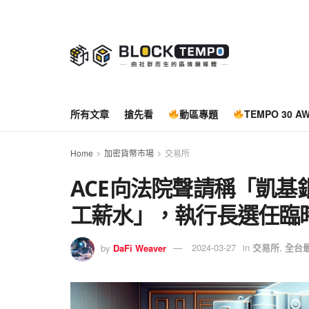
所有文章
搶先看
動區專題
TEMPO 30 A
Home
加密貨幣市場
交易所
ACE向法院聲請稱「凱
工薪水」，執行長選任臨
by
DaFi Weaver
2024-03-27
in
交易所
,
全台