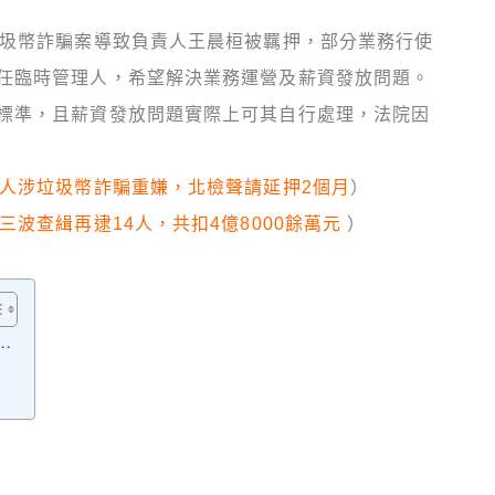
垃圾幣詐騙案導致負責人王晨桓被羈押，部分業務行使
任臨時管理人，希望解決業務運營及薪資發放問題。
標準，且薪資發放問題實際上可其自行處理，法院因
四人涉垃圾幣詐騙重嫌，北檢聲請延押2個月
）
三波查緝再逮14人，共扣4億8000餘萬元
）
…