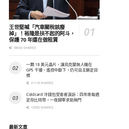
王世堅喊「汽車關稅該廢
掉」！裕隆是扶不起的阿斗，
保護 70 年還在做租賃
38033 SHARES
一顆 18 美元晶片，讓烏克蘭無人機在
GPS 干擾、遙控中斷下，仍可自主鎖定目
標
21118 SHARES
Coldcard 冷錢包受害者淚訴：四年來每週
定存比特幣，一夜歸零求助無門
12592 SHARES
最新文章