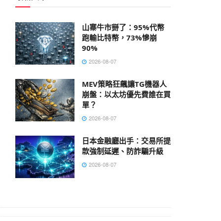
山寨牛市掰了：95%代幣
跑輸比特幣，73%慘崩
90%
2026-08-07
MEV策略狂飆讓TG機器人
崩盤：以太坊優先費誰在買
單？
2026-08-07
日本金融廳出手：交易所提
款強制延遲、防詐騙升級
2026-08-07