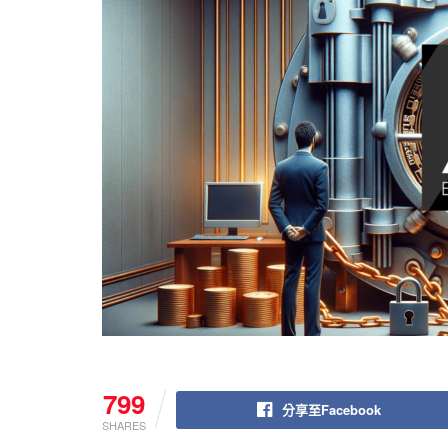
799
分享至Facebook
SHARES