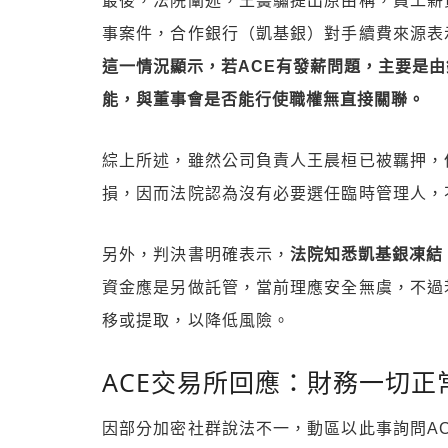
最後，法院闡述，王黌驌提出原由稱，員工薪
事案件，合作銀行（凱基銀）對手續費來源表
這一情況顯示，若ACE有發薪問題，主要是
能，與董事會是否能行使職權無直接關聯。
綜上所述，雖然公司負責人王晨桓已被羈押，
損，因而法院認為沒有必要選任臨時管理人，
另外，判決書明確表示，
法院知悉凱基銀凍結 
資金應是另做託管，當前理應安全無虞，不過
移或提取，以降低風險。
ACE交易所回應：財務一切正
因部分加密社群說法不一，動區以此事詢問A