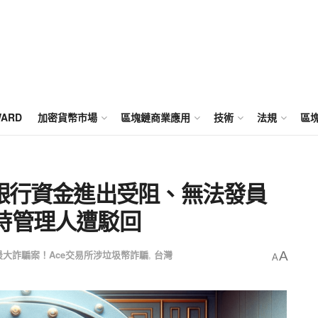
WARD
加密貨幣市場
區塊鏈商業應用
技術
法規
區
基銀行資金進出受阻、無法發員
時管理人遭駁回
最大詐騙案！Ace交易所涉垃圾幣詐騙
,
台灣
A
A