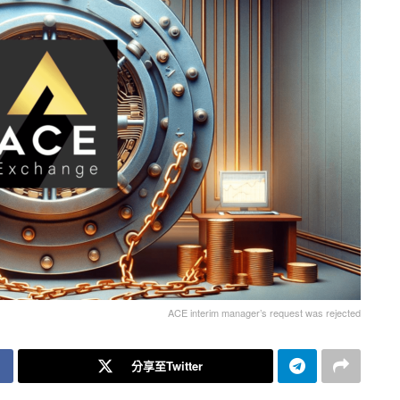
ACE interim manager’s request was rejected
分享至Twitter