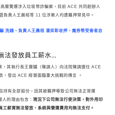
 高層驚爆涉入垃圾幣詐騙案，目前 ACE 共同創辦人
暨負責人王晨桓等 11 位涉案人均遭羈押禁見中。
騙 洗錢、負責人王晨桓 潘奕彰收押、魔券幣受害者自
無法發放員工薪水…
果，其執行長王黌驌（聲請人）向法院聲請選任 ACE
，發出 ACE 經營面臨重大挑戰的傳言 。
且持有全部股份，因其被羈押導致公司無法正常運
管理人的理由包含：
現況下公司無法行使決策，對外用印
員工薪資無法發放、系統與營運費用均無法支付。