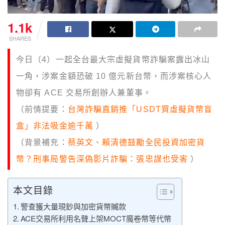
1.1k
SHARES
今日（4）一起全台最大宗虛擬貨幣詐騙案露出冰山
一角，涉案金額恐破 10 億元新台幣，而涉案核心人
物卻有 ACE 交易所創辦人兼董事。
（前情提要：
台灣詐騙直銷推「USDT買虛擬貨幣盲
盒」非法吸金逾千萬
）
（背景補充：
蔡英文、賴清德鼓勵全民投資加密貨
幣？刑事局警告深偽影片詐騙：張忠謀也受害
）
本文目錄
警查獲大量現鈔與加密貨幣贓款
ACE交易所利用名聲上架MOCT魔卷幣等代幣