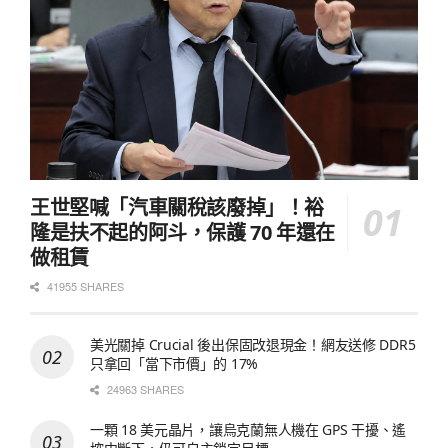
王世堅喊「汽車關稅該廢掉」！裕
隆是扶不起的阿斗，保護 70 年還在
做租賃
41955 SHARES
美光關掉 Crucial 後出保固改退現金！網友送修 DDR5
只拿回「當下市價」的 17%
24963 SHARES
一顆 18 美元晶片，讓烏克蘭無人機在 GPS 干擾、遙