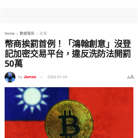
Home
數據報告
台灣
幣商挨罰首例！「鴻翰創意」沒登
記加密交易平台，違反洗防法開罰
50萬
A
by
James
2024-01-04
A