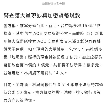
翻攝新北刑警大隊
警查獲大量現鈔與加密貨幣贓款
警方稱，該案分頭台北、新北、台中等多地 15 個地點
搜查，其中包含 ACE 交易所辦公室。而昨晚（3）新北
刑警大隊帶隊搜索 ACE 交易所負責人潘奕彰與同夥林
姓男子住處，扣查現場的大量贓款，包含 3 年來推銷多
種「垃圾幣」獲得的現金贓款超過 1 億元，加上虛擬貨
幣換約台幣市價約 1 億元，共扣得不法所得 2 億多元，
並逮走潘、林與旗下黨羽共 14 人。
目前，主嫌潘、林與同夥估計 3 至 4 年來不法所得超過
新台幣 10 億元，檢方將以詐欺、洗錢、違反銀行法等
罪方向起訴偵辦。