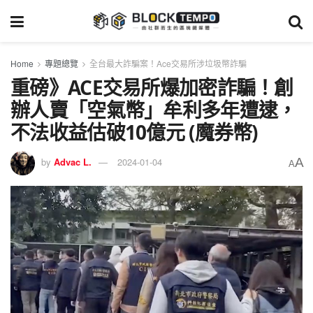
Home
專題總覽
全台最大詐騙案！Ace交易所涉垃圾幣詐騙
重磅》ACE交易所爆加密詐騙！創
辦人賣「空氣幣」牟利多年遭逮，
不法收益估破10億元 (魔券幣)
A
by
Advac L.
2024-01-04
A