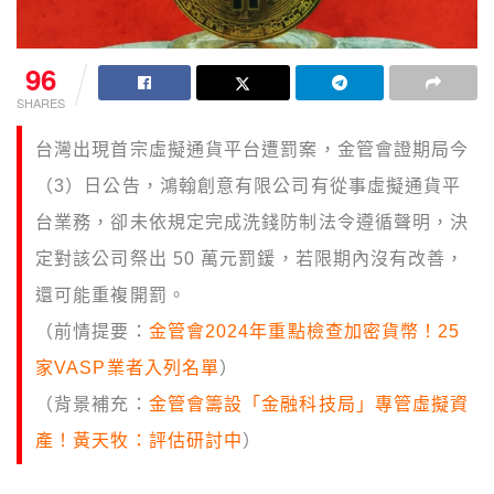
96
SHARES
台灣出現首宗虛擬通貨平台遭罰案，金管會證期局今
（3）日公告，鴻翰創意有限公司有從事虛擬通貨平
台業務，卻未依規定完成洗錢防制法令遵循聲明，決
定對該公司祭出 50 萬元罰鍰，若限期內沒有改善，
還可能重複開罰。
（前情提要：
金管會2024年重點檢查加密貨幣！25
家VASP業者入列名單
）
（背景補充：
金管會籌設「金融科技局」專管虛擬資
產！黃天牧：評估研討中
）