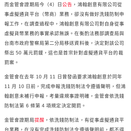
而金管會證期局今（4）日
公告
，鴻翰創意有限公司從
事虛擬通貨平台（幣商）業務，卻沒有做好洗錢防制申
報工作，在調查過程中，鴻翰創意有限公司對自身從事
虛擬貨幣業務的事實承認無誤。在衡酌法務部調查局與
台南市政府警察局第二分局移送資料後，決定對該公司
祭出 50 萬元罰鍰，這也是首宗針對虛擬通貨平台的裁
罰案。
金管會在去年 10 月 11 日曾發函要求鴻翰創意於同年
11 月 10 日前，完成申報洗錢防制法令遵循聲明，但鴻
翰創意未補行申報，考量違規事證明確，金管會依洗錢
防制法第 6 條第 4 項規定決定開罰。
金管會證期局
提醒
，依洗錢防制法，有從事虛擬通貨平
台業務，在沒有完成洗錢防制法令遵循聲明前，都不得