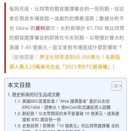
每到月底，比特幣的期貨選擇權合約一但到期，往往
會在現貨市場掀起一波劇烈的價格漲跌；數據分析平
台 Skew 的
資料
顯示，大約有總計 67,700 枚比特幣
的期貨選擇權合約即將在今天到期，以現價計算大約
高達 7.45 億美元，這又會對市場造成什麼影響呢？
（前情提要：
押注比特幣漲到50,000美元！有群投
資人買入15萬美元在此「2021年BTC選擇權」
）
本文目錄
歷史新高的衍生品成交數
美國SEC首度批准！”Arca 國債基金” 基於以太坊
ERC1404，證券以 1 億ArCoin形式讓投資人認購
創紀錄！以太幣期貨的未平倉量破 10 億美元，成長速
度較 BTC 期貨快一倍
史無前例！即將有「10 億美元」的比特幣選擇權 合約