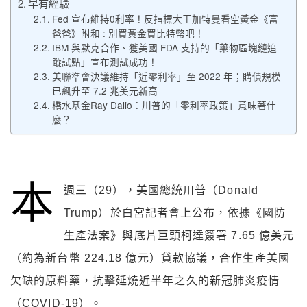
早有經驗
Fed 宣布維持0利率！反指標大王加特曼看空黃金《富
爸爸》附和 : 別買黃金買比特幣吧！
IBM 與默克合作、獲美國 FDA 支持的「藥物區塊鏈追
蹤試點」宣布測試成功！
美聯準會決議維持「近零利率」至 2022 年；購債規模
已飆升至 7.2 兆美元新高
橋水基金Ray Dalio：川普的「零利率政策」意味著什
麼？
本
週三（29），美國總統川普（Donald
Trump）於白宮記者會上公布，依據《國防
生產法案》與底片巨頭柯達簽署 7.65 億美元
（約為新台幣 224.18 億元）貸款協議，合作生產美國
欠缺的原料藥，抗擊延燒近半年之久的新冠肺炎疫情
（COVID-19）。