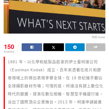
柯達 Kodak
150
SHARES
1881 年，以化學和紙製品起家的伊士曼柯達公司
（Eastman Kodak）成立，百年來憑著在底片和膠
卷領域上的傑出表現享譽全球，在 19 世紀幾乎霸佔
全球攝影器材市場；可惜的是，柯達沒有趕上數位化
時代的變遷，逐漸在數位相機、智慧型手機盛行後，
淡出了國際頂尖企業舞台。2013 年，柯達申請破產