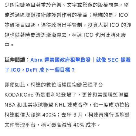
少區塊鏈項目著重於音樂、文字或影像的版權問題，望
能透過區塊鏈技術維護創作者的權益；糟糕的是，ICO
詐騙項目四起，逼得政府出手管制，投資人對 ICO 的興
趣也隨著時間流逝漸漸淡去，柯達 ICO 也因此胎死腹
中。
延伸閱讀：
Abra 遭美國政府狙擊啟發｜就像 SEC 扼殺
了 ICO，DeFi 成下一個目標 ?
即便如此，柯達的數位版權區塊鏈管理平台
KODAKOne 仍是順利地登場了，更曾與美國職籃聯盟
NBA 和北美冰球聯盟 NHL 達成合作，也一度成功拉抬
柯達股價大漲逾 400%；去年 6 月，柯達再推行區塊鏈
文件管理平台，稱可最高減省 40% 成本。