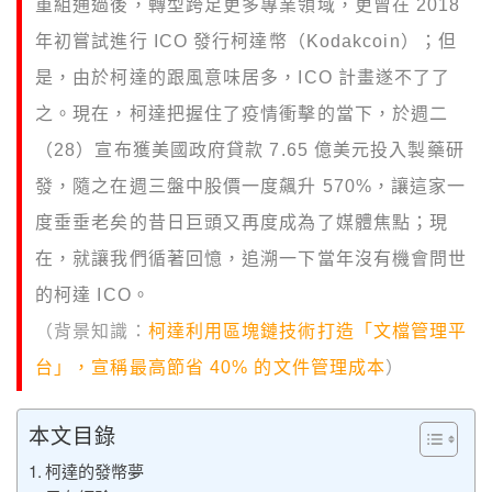
重組通過後，轉型跨足更多專業領域，更曾在 2018
年初嘗試進行 ICO 發行柯達幣（Kodakcoin）；但
是，由於柯達的跟風意味居多，ICO 計畫遂不了了
之。現在，柯達把握住了疫情衝擊的當下，於週二
（28）宣布獲美國政府貸款 7.65 億美元投入製藥研
發，隨之在週三盤中股價一度飆升 570%，讓這家一
度垂垂老矣的昔日巨頭又再度成為了媒體焦點；現
在，就讓我們循著回憶，追溯一下當年沒有機會問世
的柯達 ICO。
（背景知識：
柯達利用區塊鏈技術打造「文檔管理平
台」，宣稱最高節省 40% 的文件管理成本
）
本文目錄
柯達的發幣夢