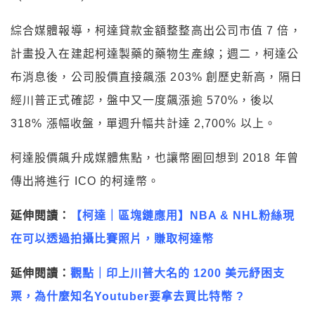
綜合媒體報導，柯達貸款金額整整高出公司市值 7 倍，
計畫投入在建起柯達製藥的藥物生產線；週二，柯達公
布消息後，公司股價直接飆漲 203% 創歷史新高，隔日
經川普正式確認，盤中又一度飆漲逾 570%，後以
318% 漲幅收盤，單週升幅共計達 2,700% 以上。
柯達股價飆升成媒體焦點，也讓幣圈回想到 2018 年曾
傳出將進行 ICO 的柯達幣。
延伸閱讀：
【柯達｜區塊鏈應用】NBA & NHL粉絲現
在可以透過拍攝比賽照片，賺取柯達幣
延伸閱讀：
觀點｜印上川普大名的 1200 美元紓困支
票，為什麼知名Youtuber要拿去買比特幣 ?