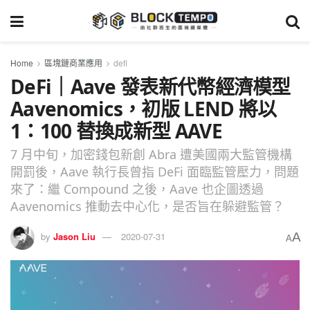
Home
區塊鏈商業應用
defi
DeFi｜Aave 發表新代幣經濟模型
Aavenomics，初版 LEND 將以
1：100 替換成新型 AAVE
7 月中旬，加密錢包新創 Abra 遭美國兩大監管機構
開罰後，Aave 執行長曾指 DeFi 面臨監管壓力，問題
來了：繼 Compound 之後，Aave 也企圖透過
Aavenomics 推動去中心化，是否旨在躲避監管？
A
by
Jason Liu
2020-07-31
A