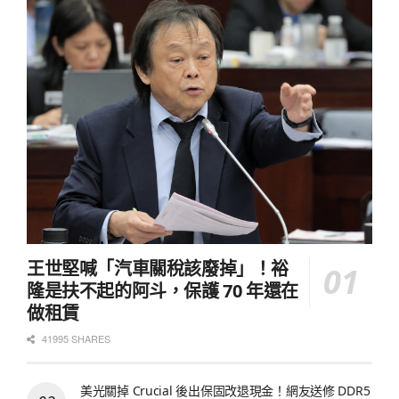
王世堅喊「汽車關稅該廢掉」！裕
隆是扶不起的阿斗，保護 70 年還在
做租賃
41995 SHARES
美光關掉 Crucial 後出保固改退現金！網友送修 DDR5