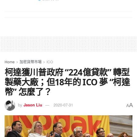
Home
加密貨幣市場
ICO
柯達獲川普政府 “224億貸款” 轉型
製藥大廠；但18年的 ICO 夢 “柯達
幣” 怎麼了？
A
by
Jason Liu
2020-07-31
A