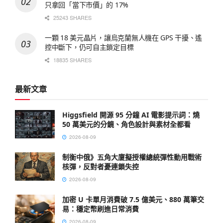
只拿回「當下市價」的 17%
25243 SHARES
一顆 18 美元晶片，讓烏克蘭無人機在 GPS 干擾、遙
控中斷下，仍可自主鎖定目標
18835 SHARES
最新文章
Higgsfield 開源 95 分鐘 AI 電影提示詞：燒
50 萬美元的分鏡、角色設計與素材全都看
2026-08-09
制衡中俄》五角大廈擬授權總統彈性動用戰術
核彈，反對者憂連鎖失控
2026-08-09
加密 U 卡單月消費破 7.5 億美元、880 萬筆交
易：穩定幣刷進日常消費
2026-08-09