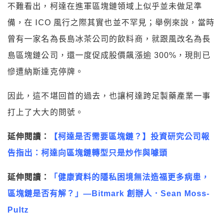
不難看出，柯達在進軍區塊鏈領域上似乎並未做足準
備，在 ICO 風行之際其實也並不罕見；舉例來說，當時
曾有一家名為長島冰茶公司的飲料商，就跟風改名為長
島區塊鏈公司，還一度促成股價飆漲逾 300%，現則已
慘遭納斯達克停牌。
因此，這不堪回首的過去，也讓柯達跨足製藥產業一事
打上了大大的問號。
延伸閱讀：
【柯達是否需要區塊鏈？】投資研究公司報
告指出：柯達向區塊鏈轉型只是炒作與噱頭
延伸閱讀：
「健康資料的隱私困境無法造福更多病患，
區塊鏈是否有解？」—Bitmark 創辦人．Sean Moss-
Pultz