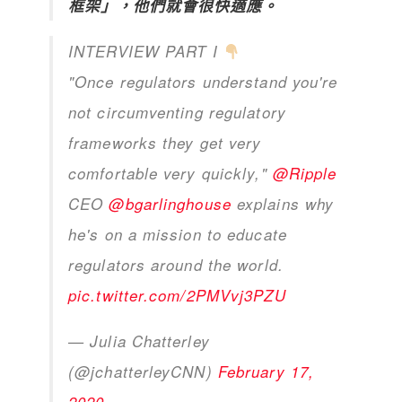
框架」，他們就會很快適應。
INTERVIEW PART I
"Once regulators understand you're
not circumventing regulatory
frameworks they get very
comfortable very quickly,"
@Ripple
CEO
@bgarlinghouse
explains why
he's on a mission to educate
regulators around the world.
pic.twitter.com/2PMVvj3PZU
— Julia Chatterley
(@jchatterleyCNN)
February 17,