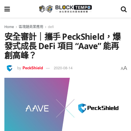
Home
區塊鏈商業應用
defi
安全審計｜攜手 PeckShield，爆
發式成長 DeFi 項目 “Aave” 能再
創高峰？
A
by
PeckShield
2020-08-14
A