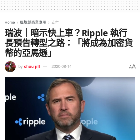
Home
區塊鏈商業應用
支付
瑞波｜暗示快上車？Ripple 執行
長預告轉型之路：「將成為加密貨
幣的亞馬遜」
A
by
chou jill
2020-08-14
A