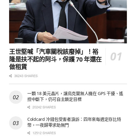
王世堅喊「汽車關稅該廢掉」！裕
隆是扶不起的阿斗，保護 70 年還在
做租賃
36243 SHARES
一顆 18 美元晶片，讓烏克蘭無人機在 GPS 干擾、遙
控中斷下，仍可自主鎖定目標
20242 SHARES
Coldcard 冷錢包受害者淚訴：四年來每週定存比特
幣，一夜歸零求助無門
12512 SHARES