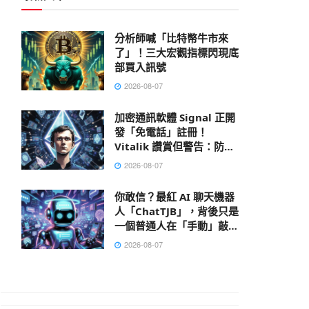
分析師喊「比特幣牛市來
了」！三大宏觀指標閃現底
部買入訊號
2026-08-07
加密通訊軟體 Signal 正開
發「免電話」註冊！
Vitalik 讚賞但警告：防不
了 AI 大數據肉搜，偽匿名
2026-08-07
性已死
你敢信？最紅 AI 聊天機器
人「ChatTJB」，背後只是
一個普通人在「手動」敲出
回覆
2026-08-07