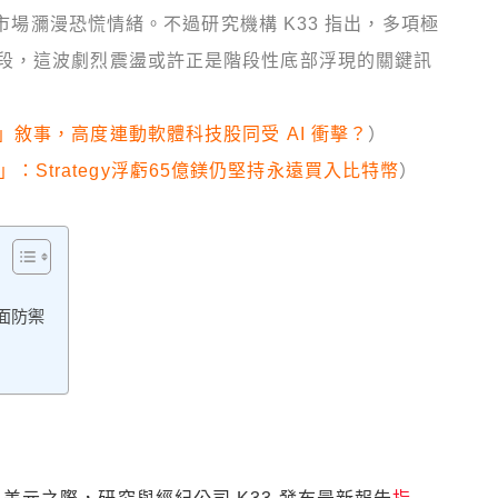
，市場瀰漫恐慌情緒。不過研究機構 K33 指出，多項極
段，這波劇烈震盪或許正是階段性底部浮現的關鍵訊
敘事，高度連動軟體科技股同受 AI 衝擊？
）
不會賣」：Strategy浮虧65億鎂仍堅持永遠買入比特幣
）
面防禦