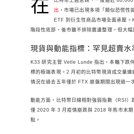
在
比特幣上週急跌、一度逼近 60,00
出
，市場已出現多項「類似恐慌性拋售（c
ETF 到衍生性商品市場全面承壓。
階段性底部，後市雖不排除震盪整理，但大幅
現貨與動能指標：罕見超賣水
K33 研究主管 Vetle Lunde 指出，
標的極端表現。2 月初的比特幣現貨成交量連
情況在過去五年僅於 FTX 崩盤期間出現過一
動能方面，比特幣日線相對強弱指數（RSI）跌至
僅 2020 年 3 月疫情崩跌與 2018 年
點。