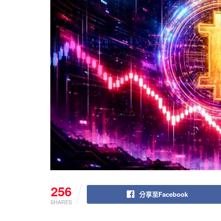
256
分享至Facebook
SHARES