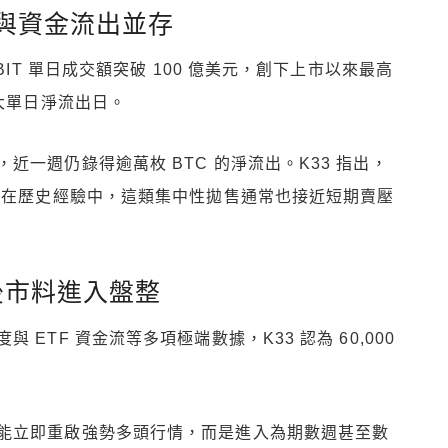
易與資金流出並存
BIT 單日成交額突破 100 億美元，創下上市以來最高
五大單日淨流出日。
一週仍錄得逾萬枚 BTC 的淨流出。K33 指出，
而在歷史經驗中，這類集中性拋售通常也接近短期賣壓
，後市料進入盤整
ETF 資金流等多項極端數據，K33 認為 60,000
能立即重啟強勢多頭行情，而是進入為期數週甚至數