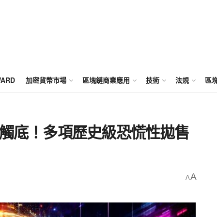
WARD
加密貨幣市場
區塊鏈商業應用
技術
法規
區
已觸底！多項歷史級恐慌性拋售
A
A