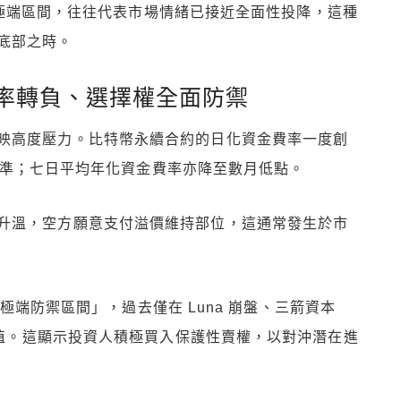
入罕見極端區間，往往代表市場情緒已接近全面性投降，這種
底部之時。
率轉負、選擇權全面防禦
映高度壓力。比特幣永續合約的日化資金費率一度創
最低水準；七日平均年化資金費率亦降至數月低點。
升溫，空方願意支付溢價維持部位，這通常發生於市
入「極端防禦區間」，過去僅在 Luna 崩盤、三箭資本
似數值。這顯示投資人積極買入保護性賣權，以對沖潛在進