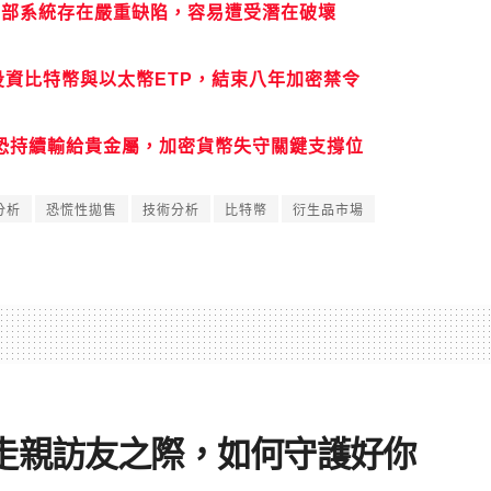
：內部系統存在嚴重缺陷，容易遭受潛在破壞
放投資比特幣與以太幣ETP，結束八年加密禁令
年比特幣恐持續輸給貴金屬，加密貨幣失守關鍵支撐位
分析
恐慌性拋售
技術分析
比特幣
衍生品市場
走親訪友之際，如何守護好你