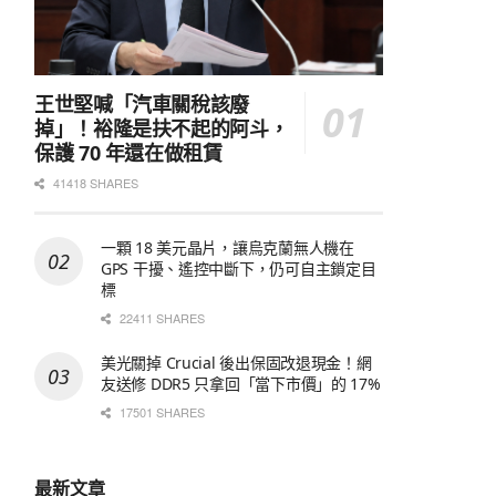
王世堅喊「汽車關稅該廢
掉」！裕隆是扶不起的阿斗，
保護 70 年還在做租賃
41418 SHARES
一顆 18 美元晶片，讓烏克蘭無人機在
GPS 干擾、遙控中斷下，仍可自主鎖定目
標
22411 SHARES
美光關掉 Crucial 後出保固改退現金！網
友送修 DDR5 只拿回「當下市價」的 17%
17501 SHARES
最新文章