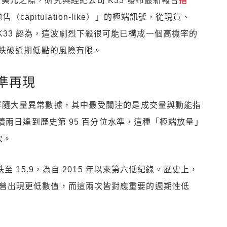
0 美元之際，研究與經紀公司 K33 發布最新報告
指
apitulation-like）」的極端訊號，從現貨、
K33 認為，這波劇烈下殺很可能已構成一個高機率的
跌破近期低點的風險有限。
準再現
本輪下跌伴隨大量異常數據，其中最受關注的是成交量與動能指
續兩日達到歷史第 95 百分位水準，這種「極端放量」
次。
 15.9，為自 2015 年以來第六低紀錄。歷史上，
熊市末期曾出現更低數值，而這兩次皆對應重要的週期性低