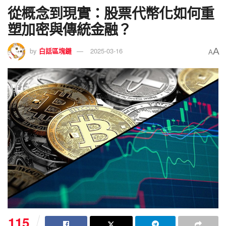
從概念到現實：股票代幣化如何重
塑加密與傳統金融？
A
by
白話區塊鏈
2025-03-16
A
115