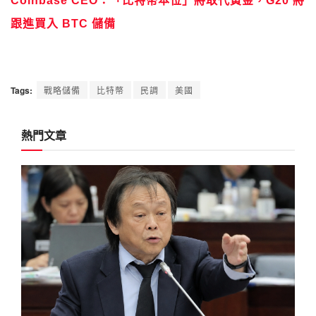
Coinbase CEO：「比特幣本位」將取代黃金，G20 將
跟進買入 BTC 儲備
Tags:
戰略儲備
比特幣
民調
美國
熱門文章