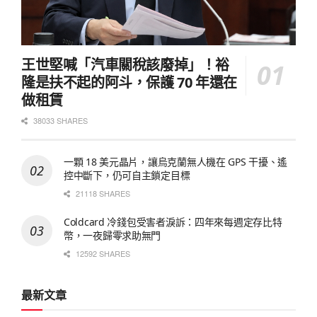
王世堅喊「汽車關稅該廢掉」！裕
隆是扶不起的阿斗，保護 70 年還在
做租賃
38033 SHARES
一顆 18 美元晶片，讓烏克蘭無人機在 GPS 干擾、遙
控中斷下，仍可自主鎖定目標
21118 SHARES
Coldcard 冷錢包受害者淚訴：四年來每週定存比特
幣，一夜歸零求助無門
12592 SHARES
最新文章