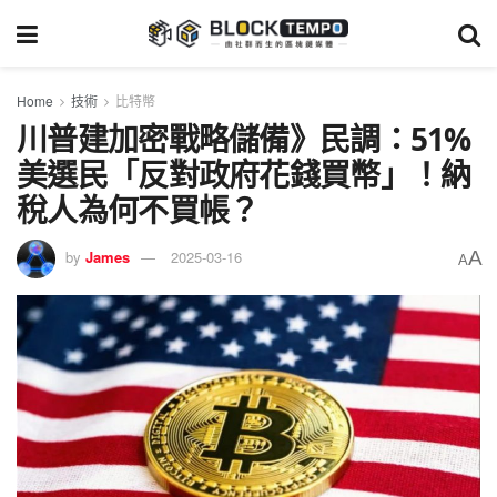
Home
技術
比特幣
川普建加密戰略儲備》民調：51%
美選民「反對政府花錢買幣」！納
稅人為何不買帳？
A
by
James
2025-03-16
A