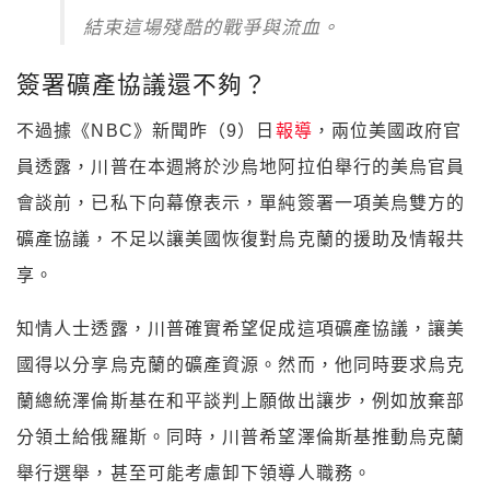
結束這場殘酷的戰爭與流血。
簽署礦產協議還不夠？
不過據《NBC》新聞昨（9）日
報導
，兩位美國政府官
員透露，川普在本週將於沙烏地阿拉伯舉行的美烏官員
會談前，已私下向幕僚表示，單純簽署一項美烏雙方的
礦產協議，不足以讓美國恢復對烏克蘭的援助及情報共
享。
知情人士透露，川普確實希望促成這項礦產協議，讓美
國得以分享烏克蘭的礦產資源。然而，他同時要求烏克
蘭總統澤倫斯基在和平談判上願做出讓步，例如放棄部
分領土給俄羅斯。同時，川普希望澤倫斯基推動烏克蘭
舉行選舉，甚至可能考慮卸下領導人職務。