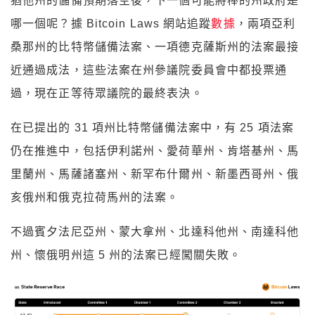
猶他州的儲備預期落空後，下一個可能將棒的州政府是
哪一個呢？據 Bitcoin Laws 網站追蹤
數據
，兩項亞利
桑那州的比特幣儲備法案、一項德克薩斯州的法案最接
近通過成法，這些法案在州參議院委員會中都投票通
過，現在正等待眾議院的最終表決。
在已提出的 31 項州比特幣儲備法案中，有 25 項法案
仍在推進中，包括伊利諾州、愛荷華州、肯塔基州、馬
里蘭州、馬薩諸塞州、新罕布什爾州、新墨西哥州、俄
亥俄州和俄克拉荷馬州的法案。
不過賓夕法尼亞州、蒙大拿州、北達科他州、南達科他
州、懷俄明州這 5 州的法案已經闖關失敗。