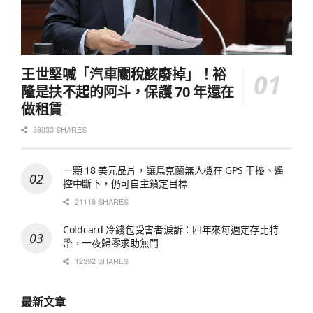
王世堅喊「汽車關稅該廢掉」！裕
隆是扶不起的阿斗，保護 70 年還在
做租賃
38033 SHARES
一顆 18 美元晶片，讓烏克蘭無人機在 GPS 干擾、遙
控中斷下，仍可自主鎖定目標
21118 SHARES
Coldcard 冷錢包受害者淚訴：四年來每週定存比特
幣，一夜歸零求助無門
12592 SHARES
最新文章