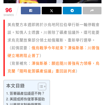
96
SHARES
美烏雙方本週即將於沙烏地阿拉伯舉行新一輪停戰會
談。知情人士透露，川普除了礦產協議外，還可能要
求烏克蘭放棄部分領土給俄羅斯、重新舉行選舉。
（前情提要：
俄烏戰爭今年結束？澤倫斯基：川普強
硬立場將阻止普丁
）
（背景補充：
澤倫斯基：願追隨川普強有力領導，烏
克蘭「隨時能簽礦產協議」重回談判桌
）
本文目錄
簽署礦產協議還不夠？
美國或將恢復軍事援助
川普揚言制裁俄羅斯