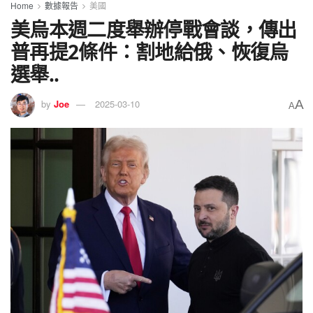
Home
數據報告
美國
美烏本週二度舉辦停戰會談，傳出
普再提2條件：割地給俄、恢復烏
選舉..
A
by
Joe
2025-03-10
A