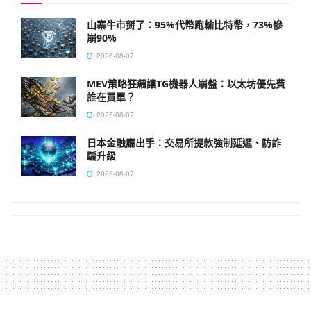
山寨牛市掰了：95%代幣跑輸比特幣，73%慘
崩90%
2026-08-07
MEV策略狂飆讓TG機器人崩盤：以太坊優先費
誰在買單？
2026-08-07
日本金融廳出手：交易所提款強制延遲、防詐
騙升級
2026-08-07