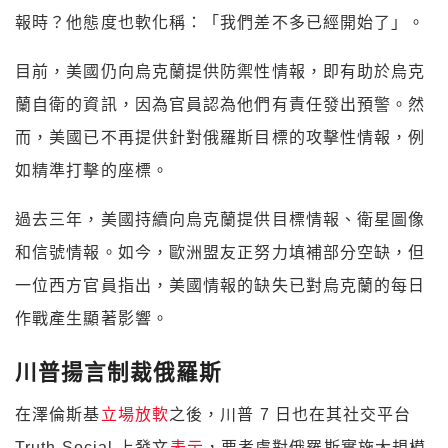
報時？他態度也軟化稱：「我們差不多已經開始了」。
目前，美國仍向烏克蘭提供防禦性情報，即有助於烏克
蘭自衛的資訊，因為官員認為他們有責任發出預警。然
而，美國已不再提供針對俄羅斯目標的攻擊性情報，例
如精準打擊的座標。
過去三年，美國持續向烏克蘭提供目標情報、衛星圖像
和信號情報。如今，歐洲盟友正努力填補部分空缺，但
一位西方官員指出，美國情報的缺失已對烏克蘭的每日
作戰產生顯著影響。
川普揚言制裁俄羅斯
在澤倫斯基
立場放軟
之後，川普 7 日也在其社交平台
Truth Social 上發文
表示
，要考慮對俄羅斯實施大規模