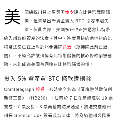
美
國總統川普上周簽署
命令
建立比特幣戰略儲
備，但未拿出新資金買入 BTC 引發市場失
望。值此之際，美國多州也正推動將比特幣
納入州政府資產的法案。其中，進度最快的猶他州的比
特幣法案已在上周於州參議院
通過
（眾議院此前已過
關），不過允許該州擁有比特幣儲備的核心條款卻被刪
除，未能成為美國首個擁有比特幣儲備的州。
投入 5% 資產買 BTC 條款遭刪除
Cointelegraph
報導
，該法案全名為《區塊鏈與數位創
新修正案》（HB230），法案於 7 日在參議院以 19 票
贊成、7 票反對、3 票棄權的結果通過，將送交猶他州
州長 Spencer Cox 簽署成為法律。將為猶他州公民提