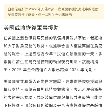
自從俄羅斯於 2022 年入侵以來，烏克蘭根據其憲法中的戒嚴
令條款暫停了選舉，這一狀態至今仍未解除。
美國或將恢復軍事援助
在美國上週暫停對烏克蘭的裝備與情報共享後，俄羅斯
加大了對烏克蘭的攻勢。根據聯合國人權監察團在烏克
蘭的報告，上週五成為今年平民傷亡最嚴重的一天，多
數傷亡發生在烏克蘭控制的頓涅茨克地區。該機構指
出，2025 年至今的傷亡人數已超過 2024 年同期。
美國國會共和黨人正向白宮施壓，要求盡快恢復援助與
情報支持。兩位官員對此持樂觀態度，表示若澤倫斯基
的表態得以兌現，武器裝備供應與情報共享最快可能於
下週恢復。川普週日但被問及是否考慮恢復提供基輔情