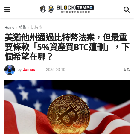
Home
技術
比特幣
美猶他州通過比特幣法案，但最重
要條款「5%資產買BTC遭刪」，下
個希望在哪？
A
by
James
2025-03-10
A