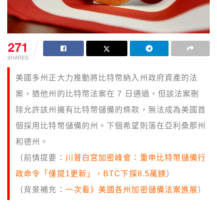
271
SHARES
美國多州正大力推動將比特幣納入州政府資產的法
案，猶他州的比特幣法案在 7 日通過，但該法案刪
除允許該州擁有比特幣儲備的條款，無法成為美國首
個採用比特幣儲備的州。下個希望則落在亞利桑那州
和德州。
（前情提要：
川普白宮加密峰會：重申比特幣儲備行
政命令「僅提1更新」，BTC下探8.5萬鎂
）
（背景補充：
一次看》美國各州加密儲備法案進展
）