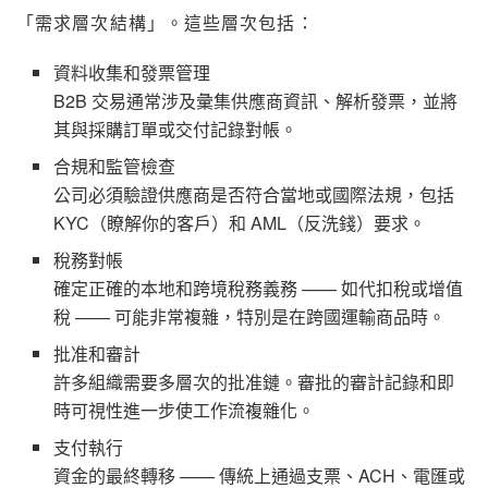
「需求層次結構」。這些層次包括：
資料收集和發票管理
B2B 交易通常涉及彙集供應商資訊、解析發票，並將
其與採購訂單或交付記錄對帳。
合規和監管檢查
公司必須驗證供應商是否符合當地或國際法規，包括
KYC（瞭解你的客戶）和 AML（反洗錢）要求。
稅務對帳
確定正確的本地和跨境稅務義務 —— 如代扣稅或增值
稅 —— 可能非常複雜，特別是在跨國運輸商品時。
批准和審計
許多組織需要多層次的批准鏈。審批的審計記錄和即
時可視性進一步使工作流複雜化。
支付執行
資金的最終轉移 —— 傳統上通過支票、ACH、電匯或