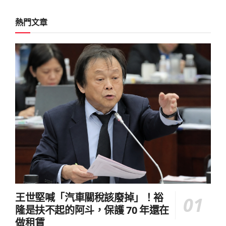
熱門文章
王世堅喊「汽車關稅該廢掉」！裕
隆是扶不起的阿斗，保護 70 年還在
做租賃