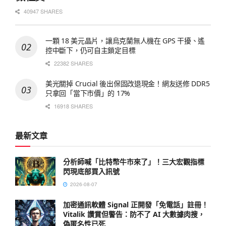
40947 SHARES
一顆 18 美元晶片，讓烏克蘭無人機在 GPS 干擾、遙
控中斷下，仍可自主鎖定目標
22382 SHARES
美光關掉 Crucial 後出保固改退現金！網友送修 DDR5
只拿回「當下市價」的 17%
16918 SHARES
最新文章
分析師喊「比特幣牛市來了」！三大宏觀指標
閃現底部買入訊號
2026-08-07
加密通訊軟體 Signal 正開發「免電話」註冊！
Vitalik 讚賞但警告：防不了 AI 大數據肉搜，
偽匿名性已死