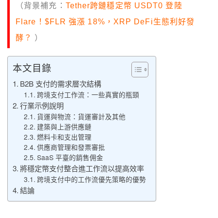
（背景補充：
Tether跨鏈穩定幣 USDT0 登陸
Flare！$FLR 強漲 18%，XRP DeFi生態利好發
酵？
）
本文目錄
B2B 支付的需求層次結構
跨境支付工作流：一些真實的瓶頸
行業示例說明
貨運與物流：貨運審計及其他
建築與上游供應鏈
燃料卡和支出管理
供應商管理和發票審批
SaaS 平臺的銷售佣金
將穩定幣支付整合進工作流以提高效率
跨境支付中的工作流優先策略的優勢
結論