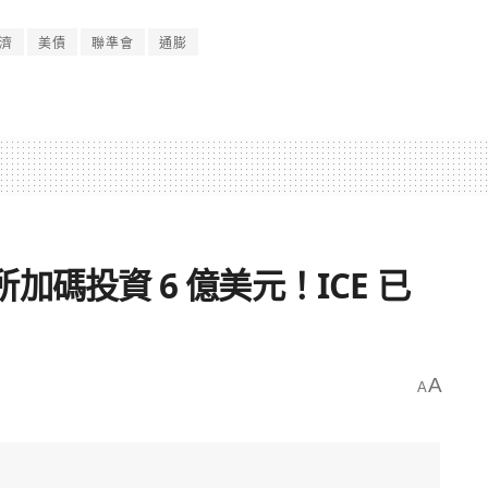
濟
美債
聯準會
通膨
易所加碼投資 6 億美元！ICE 已
A
A