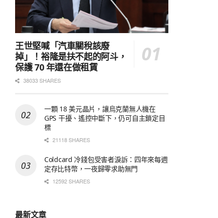
王世堅喊「汽車關稅該廢
掉」！裕隆是扶不起的阿斗，
保護 70 年還在做租賃
38033 SHARES
一顆 18 美元晶片，讓烏克蘭無人機在
GPS 干擾、遙控中斷下，仍可自主鎖定目
標
21118 SHARES
Coldcard 冷錢包受害者淚訴：四年來每週
定存比特幣，一夜歸零求助無門
12592 SHARES
最新文章