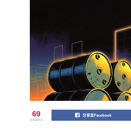
69
分享至Facebook
SHARES