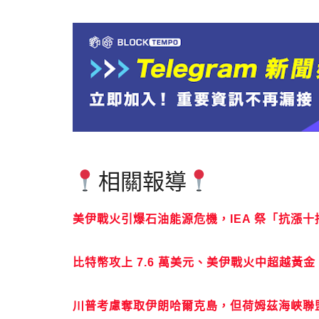
相關報導
美伊戰火引爆石油能源危機，IEA 祭「抗漲
比特幣攻上 7.6 萬美元、美伊戰火中超越黃
川普考慮奪取伊朗哈爾克島，但荷姆茲海峽聯盟