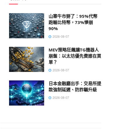
山寨牛市掰了：95%代幣
跑輸比特幣，73%慘崩
90%
2026-08-07
MEV策略狂飆讓TG機器人
崩盤：以太坊優先費誰在買
單？
2026-08-07
日本金融廳出手：交易所提
款強制延遲、防詐騙升級
2026-08-07