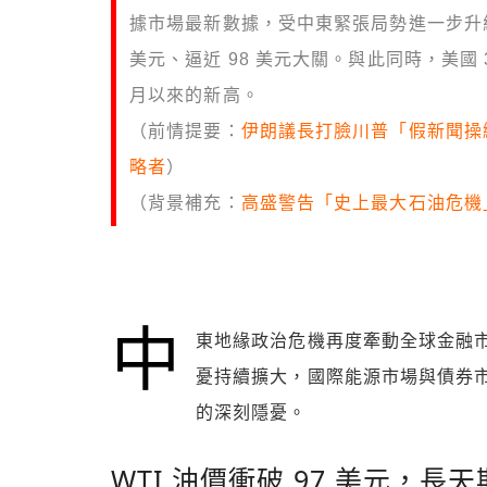
據市場最新數據，受中東緊張局勢進一步升級
美元、逼近 98 美元大關。與此同時，美國 3
月以來的新高。
（前情提要：
伊朗議長打臉川普「假新聞操
略者
）
（背景補充：
高盛警告「史上最大石油危機」
中
東地緣政治危機再度牽動全球金融市
憂持續擴大，國際能源市場與債券
的深刻隱憂。
WTI 油價衝破 97 美元，