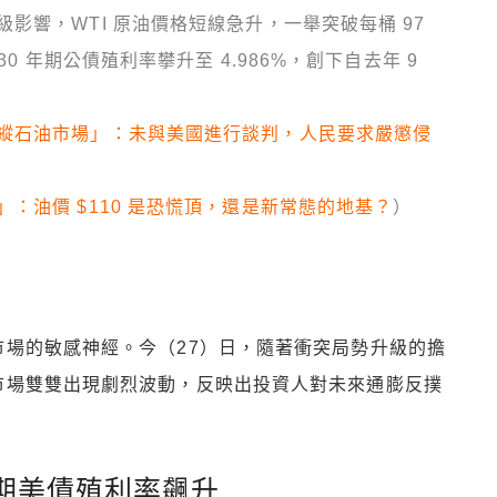
影響，WTI 原油價格短線急升，一舉突破每桶 97
0 年期公債殖利率攀升至 4.986%，創下自去年 9
縱石油市場」：未與美國進行談判，人民要求嚴懲侵
：油價 $110 是恐慌頂，還是新常態的地基？
）
場的敏感神經。今（27）日，隨著衝突局勢升級的擔
市場雙雙出現劇烈波動，反映出投資人對未來通膨反撲
長天期美債殖利率飆升