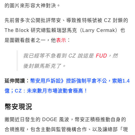
的圖片來形容大神對決。
先前曾多次公開批評幣安、導致推特帳號被 CZ 封鎖的
The Block 研究總監賴瑞瑟馬克（Larry Cermak）也
是圍觀看戲者之一，他
表示
：
我已經等不急看到 CZ 說這是
FUD
，然
後封鎖馬斯克了。
延伸閱讀：
幣安用戶訴訟》控訴強制平倉不公，索賠1.4
億；CZ : 未來數月市場波動會極高！
幣安現況
撇開近日發生的 DOGE 風波，幣安正積極推動自身的
合規進程，包含主動與監管機構合作、以及讓總部「現