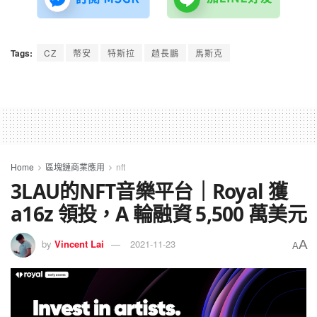
Tags:
CZ
幣安
特斯拉
趙長鵬
馬斯克
Home
區塊鏈商業應用
nft
3LAU的NFT音樂平台｜Royal 獲
a16z 領投，A 輪融資 5,500 萬美元
A
by
Vincent Lai
2021-11-23
A