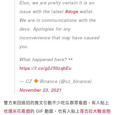
Elon, we are pretty certain it is an
issue with the latest
#doge
wallet.
We are in communications with the
devs. Apologies for any
inconvenience that may have caused
you.
What happened here?
https://t.co/g2J50zqbEu
— CZ
Binance (@cz_binance)
November 23, 2021
雙方來回過招的推文引動不少吃瓜群眾看戲，有人貼上
吃爆米花看戲
的 GIF 動圖，也有人貼上
哥吉拉大戰金剛