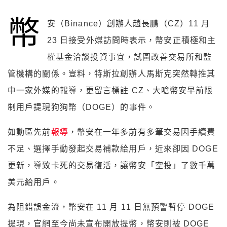
幣
安（Binance）創辦人趙長鵬（CZ）11 月
23 日接受外媒訪問時表示，幣安正積極和主
權基金洽談投資事宜，試圖改善交易所和監
管機構的關係。豈料，特斯拉創辦人馬斯克突然轉推其
中一家外媒的報導，更留言標註 CZ、大嗆幣安早前限
制用戶提現狗狗幣（DOGE）的事件。
如動區先前
報導
，幣安在一年多前有多筆交易因手續費
不足、選擇手動發起交易補款給用戶，近來卻因 DOGE
更新，導致卡死的交易復活，讓幣安「空投」了數千萬
美元給用戶。
為阻錯誤金流，幣安在 11 月 11 日無預警暫停 DOGE
提現，官網至今尚未宣布開放提幣，幣安則被 DOGE