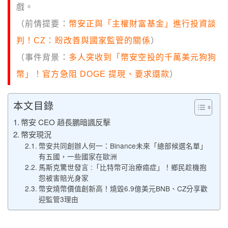
戲。
（前情提要：
幣安正與「主權財富基金」進行投資談
判！CZ：盼改善與國家監管的關係
）
（事件背景：
多人突收到「幣安空投的千萬美元狗狗
幣」！官方急阻 DOGE 提現、要求還款
）
本文目錄
幣安 CEO 趙長鵬暗諷反擊
幣安現況
幣安共同創辦人何一：Binance未來「總部候選名單」
有五國，一些國家在歐洲
馬斯克驚世發言 :「比特幣可治療癌症」！鄉民趁機抱
怨被害賠光身家
幣安燒幣價值創新高！燒毀6.9億美元BNB、CZ分享歡
迎監管3理由