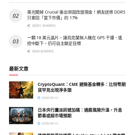
美光關掉 Crucial 後出保固改退現金！網友送修 DDR5
只拿回「當下市價」的 17%
26051 SHARES
一顆 18 美元晶片，讓烏克蘭無人機在 GPS 干擾、遙
控中斷下，仍可自主鎖定目標
9349 SHARES
最新文章
CryptoQuant：CME 避險基金轉多：比特幣期
貨罕見出現淨多頭
2026-08-10
日本央行鷹派訊號加碼：通膨風險升溫，升息
節奏或超市場預期
2026-08-10