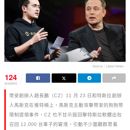
- Source：Latest News -
124
SHARES
幣安創辦人趙長鵬（CZ）11 月 23 日和特斯拉創辦
人馬斯克在推特槓上，馬斯克主動攻擊幣安的狗狗幣
限制提領事件，CZ 也不甘示弱回擊特斯拉軟體出包
召回 12,000 台車子的窘境，引動不少圍觀群眾看