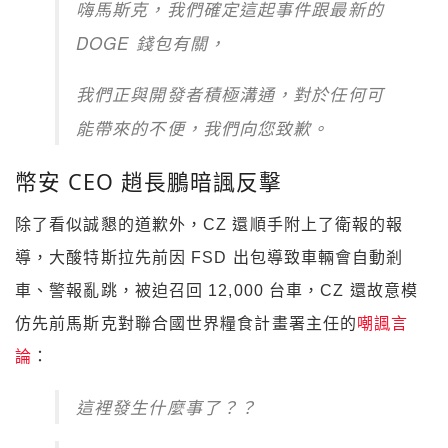
嗨馬斯克，我們確定這起事件跟最新的
DOGE 錢包有關，
我們正與開發者積極溝通，對於任何可
能帶來的不便，我們向您致歉。
幣安 CEO 趙長鵬暗諷反擊
除了看似誠懇的道歉外，CZ 還順手附上了衛報的報
導，大酸特斯拉先前因 FSD 出包導致車輛會自動剎
車、警報亂跳，被迫召回 12,000 台車，CZ 還故意模
仿先前馬斯克對聯合國世界糧食計畫署主任的
嘲諷言
論
：
這裡發生什麼事了？？