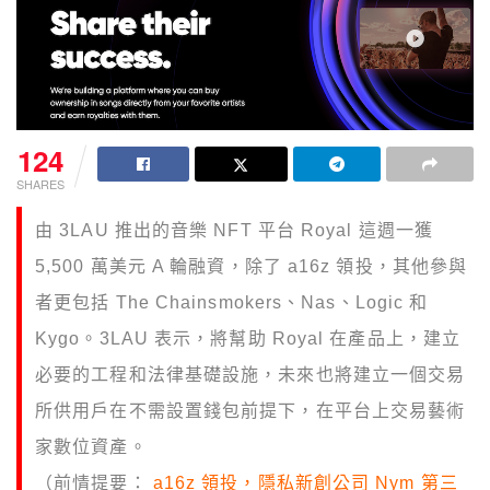
124
SHARES
由 3LAU 推出的音樂 NFT 平台 Royal 這週一獲
5,500 萬美元 A 輪融資，除了 a16z 領投，其他參與
者更包括 The Chainsmokers、Nas、Logic 和
Kygo。3LAU 表示，將幫助 Royal 在產品上，建立
必要的工程和法律基礎設施，未來也將建立一個交易
所供用戶在不需設置錢包前提下，在平台上交易藝術
家數位資產。
（前情提要：
a16z 領投，隱私新創公司 Nym 第三