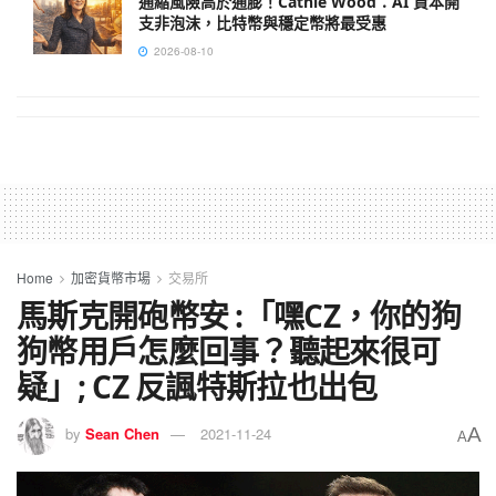
通縮風險高於通膨！Cathie Wood：AI 資本開
支非泡沫，比特幣與穩定幣將最受惠
2026-08-10
Home
加密貨幣市場
交易所
馬斯克開砲幣安 :「嘿CZ，你的狗
狗幣用戶怎麼回事？聽起來很可
疑」; CZ 反諷特斯拉也出包
A
by
Sean Chen
2021-11-24
A