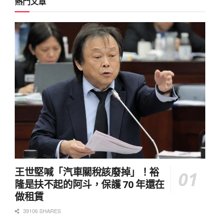
熱門文章
王世堅喊「汽車關稅該廢掉」！裕
隆是扶不起的阿斗，保護 70 年還在
做租賃
39106 SHARES