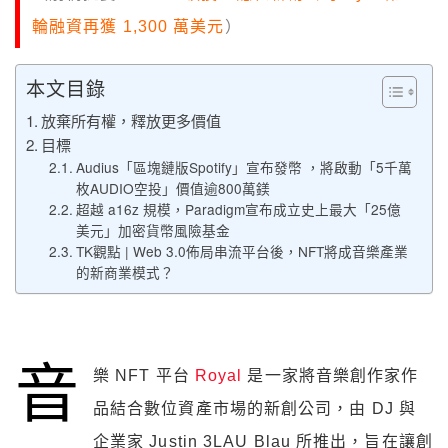
輪融資再獲 1,300 萬美元
）
本文目錄
放棄所有權，釋放更多價值
目標
Audius「區塊鏈版Spotify」宣布發幣 ，將啟動「5千萬
枚AUDIO空投」價值逾800萬鎂
超越 a16z 規模，Paradigm宣布成立史上最大「25億
美元」加密貨幣風險基金
TK觀點 | Web 3.0佈局串流平台後，NFT將成音樂產業
的新商業模式？
音
樂 NFT 平台
Royal
是一家將音樂創作家作
品結合數位資產市場的新創公司，由 DJ 與
企業家 Justin 3LAU Blau 所推出，旨在讓創