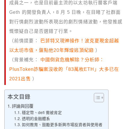
成員之一，也是目前最主流的以太坊執行層客戶端
Geth 的開發負責人，8 月 5 日晚，在目睹了社群面
對行情劇烈波動所表現出的劇烈情緒波動，他發推感
慨懷疑自己是否選錯了行業。
（前情提要：
巴菲特又現神操作！波克夏現金超越
以太坊市值，盤點他20年輝煌逃頂紀錄
）
（背景補充：
中國倒貨危機解除？分析師：
PlusToken詐騙案沒收的「83萬枚ETH」大多已在
2021出售
）
本文目錄
評論與回覆
穩定幣、defi 需被肯定
透明的金融體系
如何教育、鼓勵更多新興市場投資者與使用者