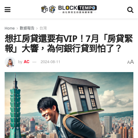
Home
數據報告
台灣
想扛房貸還要有VIP！7月「房貸緊
報」大響，為何銀行貸到怕了？
A
by
AC
2024-08-11
A