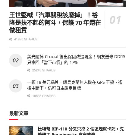
王世堅喊「汽車關稅該廢掉」！裕
隆是扶不起的阿斗，保護 70 年還在
做租賃
41995 SHARES
美光關掉 Crucial 後出保固改退現金！網友送修 DDR5
只拿回「當下市價」的 17%
25243 SHARES
一顆 18 美元晶片，讓烏克蘭無人機在 GPS 干擾、遙
控中斷下，仍可自主鎖定目標
18835 SHARES
最新文章
比特幣 BIP-110 分叉只挖 2 個區塊就卡死，先
鋒礦工 Roughnecks 宣布放棄