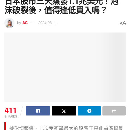
日本股市三天蒸發1.1兆美元！泡
沫破裂後，值得逢低買入嗎？
A
by
AC
2024-08-11
A
411
SHARES
據彭博報導，此次受衝擊最大的股票正是此前漲幅最