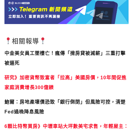
相關報導
中金美女員工墜樓亡！瘋傳「揹房貸被減薪」三重打擊
被逼死
研究》加密貨幣致富者「拉高」美國房價，10年間促進
家庭消費增長300億鎂
鮑爾：房地產壞債恐致「銀行倒閉」但風險可控，清楚
Fed過晚降息風險
6顆比特幣買房》中壢車站大坪數美宅求售，年輕屋主：