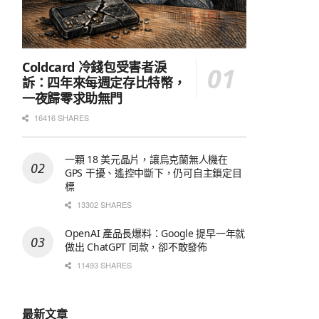
Coldcard 冷錢包受害者淚
訴：四年來每週定存比特幣，
一夜歸零求助無門
16416 SHARES
一顆 18 美元晶片，讓烏克蘭無人機在
GPS 干擾、遙控中斷下，仍可自主鎖定目
標
13302 SHARES
OpenAI 產品長爆料：Google 提早一年就
做出 ChatGPT 同款，卻不敢發佈
11493 SHARES
最新文章