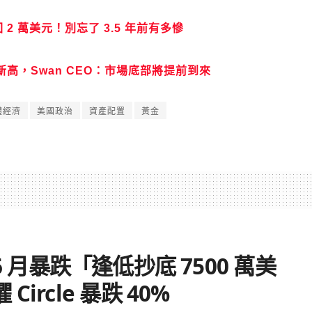
跌回 2 萬美元！別忘了 3.5 年前有多慘
新高，Swan CEO：市場底部將提前到來
體經濟
美國政治
資產配置
黃金
趁 6 月暴跌「逢低抄底 7500 萬美
rcle 暴跌 40%