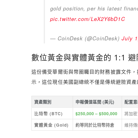
gold position, per his latest finan
pic.twitter.com/LeX2Y6bD1C
— CoinDesk (@CoinDesk)
July 1
數位黃金與實體黃金的 1:1 
這份備受華爾街與幣圈矚目的財務披露文件，揭示
示，這位現任美國副總統不僅是傳統避險資產
資產類別
申報價值區間 (美元)
配置意
將加密
比特幣 (BTC)
$250,000 – $500,000
維持傳
實體黃金 (Gold)
約等同於比特幣持倉