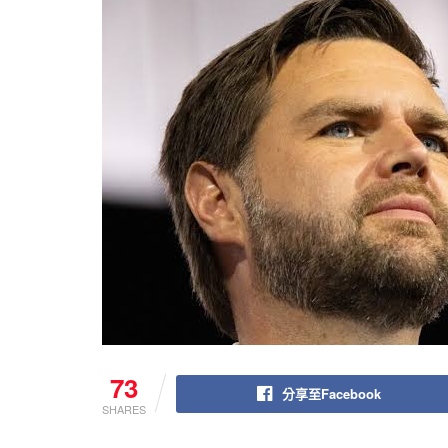
73
分享至Facebook
SHARES