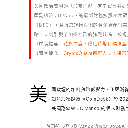
美國政治高層的「加密信仰」有了實質數據背
國副總統 JD Vance 的最新財務披露文件
（BTC），且持倉規模與他的黃金資產相
略，立刻引發了加密社群的強烈共鳴，被視為
（前情提要：
花旗二度下修比特幣目標價至 8
（背景補充：
CryptoQuant創辦人：
美
國政壇的加密貨幣影響力，正逐漸
知名加密媒體《CoinDesk》於 20
美國副總統 JD Vance 的個
NEW: VP JD Vance holds $250K 