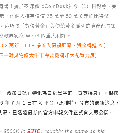
書！據加密媒體《CoinDesk》今（1）日報導，美
顯示，他個人持有價值 25 萬至 50 萬美元的比特幣
當。這項將「數位黃金」與傳統黃金並列的資產配置策
政界擁抱 Web3 的重大利好。
.2 萬鎂：ETF 淨流入假設歸零，資金轉進 AI
）
比特幣下一輪拋物線大牛市需要機構加大配置力度
）
從「政策口號」轉化為白紙黑字的「實質持倉」。根據
26 年 7 月 1 日在 X 平台（原推特）發布的最新消息，
人財務狀況，已透過最新的官方申報文件正式向大眾公開。
– $500K in
$BTC
, roughly the same as his