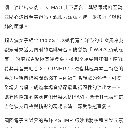
潮。演出結束後，DJ MAO 走下舞台，與觀眾親密互動
並貼心送出精美禮品，親和力滿滿，進一步拉近了與粉
絲的距離。
超人氣女子組合 tripleS，以她們青春洋溢的少女風格為
觀眾帶來活力四射的唱跳舞台。被譽為「 Web3 頭號玩
家 」的陳冠希緊隨其後登臺，掀起全場尖叫狂潮。陳冠
希與其音樂組合 3 CORNERZ，憑借其極具本土特色的
粤語嘻哈串燒瞬間點燃了場內數千名觀眾的熱情，引發
全場大合唱，成為本場音樂節最具話題性的演出之一。
還有國際知名搖滾吉他音樂人MIYAVI，憑借其代表性的
吉他演奏風格與精彩的現場表演，深受樂迷喜愛。
國際電子音樂界的先鋒 KSHMR 巧妙地將多種音樂元素