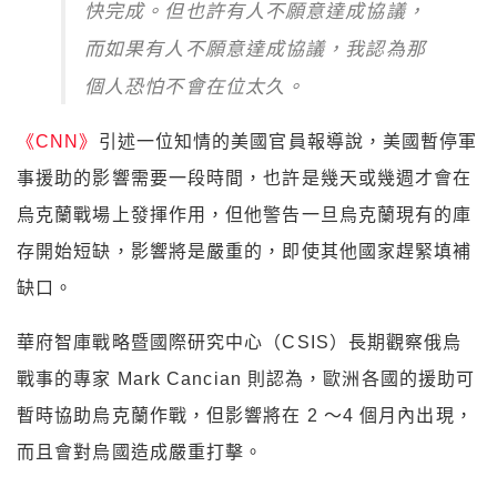
快完成。但也許有人不願意達成協議，
而如果有人不願意達成協議，我認為那
個人恐怕不會在位太久。
《CNN》
引述一位知情的美國官員報導說，美國暫停軍
事援助的影響需要一段時間，也許是幾天或幾週才會在
烏克蘭戰場上發揮作用，但他警告一旦烏克蘭現有的庫
存開始短缺，影響將是嚴重的，即使其他國家趕緊填補
缺口。
華府智庫戰略暨國際研究中心（CSIS）長期觀察俄烏
戰事的專家 Mark Cancian 則認為，歐洲各國的援助可
暫時協助烏克蘭作戰，但影響將在 2 ～4 個月內出現，
而且會對烏國造成嚴重打擊。