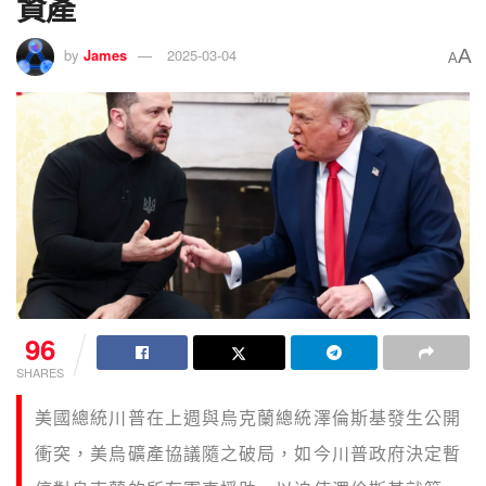
資產
A
by
James
2025-03-04
A
96
SHARES
美國總統川普在上週與烏克蘭總統澤倫斯基發生公開
衝突，美烏礦產協議隨之破局，如今川普政府決定暫