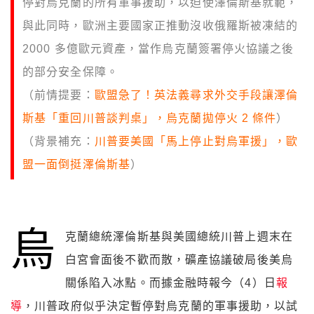
停對烏克蘭的所有軍事援助，以迫使澤倫斯基就範，
與此同時，歐洲主要國家正推動沒收俄羅斯被凍結的
2000 多億歐元資產，當作烏克蘭簽署停火協議之後
的部分安全保障。
（前情提要：
歐盟急了！英法義尋求外交手段讓澤倫
斯基「重回川普談判桌」，烏克蘭拋停火 2 條件
）
（背景補充：
川普要美國「馬上停止對烏軍援」，歐
盟一面倒挺澤倫斯基
）
烏
克蘭總統澤倫斯基與美國總統川普上週末在
白宮會面後不歡而散，礦產協議破局後美烏
關係陷入冰點。而據金融時報今（4）日
報
導
，川普政府似乎決定暫停對烏克蘭的軍事援助，以試