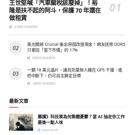
王世堅喊「汽車關稅該廢掉」！裕
隆是扶不起的阿斗，保護 70 年還在
做租賃
41995 SHARES
美光關掉 Crucial 後出保固改退現金！網友送修 DDR5
只拿回「當下市價」的 17%
25243 SHARES
一顆 18 美元晶片，讓烏克蘭無人機在 GPS 干擾、遙
控中斷下，仍可自主鎖定目標
18835 SHARES
最新文章
薦讀》科技業為何集體憂鬱？當 AI 抽走你工作
最後一點人味
2026-08-09