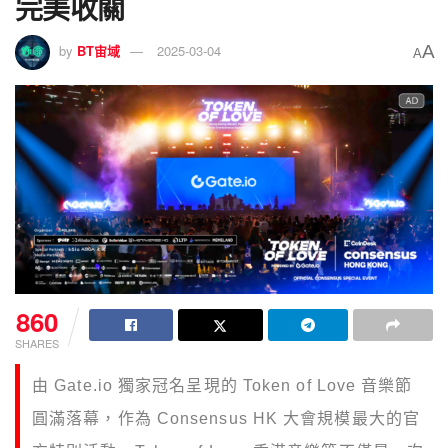
完美收關
A
by
BT宙域
2025-03-04
A
860
SHARES
由 Gate.io 獨家冠名呈現的 Token of Love 音樂節
圓滿落幕，作為 Consensus HK 大會規模最大的官