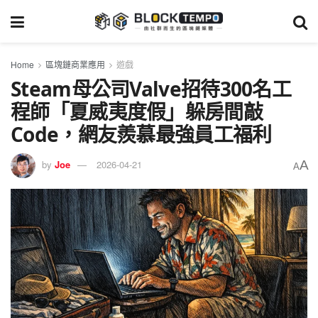
Home
區塊鏈商業應用
遊戲
Steam母公司Valve招待300名工
程師「夏威夷度假」躲房間敲
Code，網友羨慕最強員工福利
A
by
Joe
2026-04-21
A