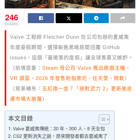
246
SHARES
Valve 工程師 Fletcher Dunn 在公司包辦的夏威夷
年度豪假期間，選擇躲進黑暗房間回覆 GitHub
issues，這個「最敬業的度假」讓全球羨慕又嫉妒。
（前情提要：
Steam 母公司 Valve 推出遊戲主機、
VR 頭盔，2026 年發售劍指索尼、任天堂、微軟
）
（背景補充：
五紅換一金？「絕對武力 2」更新後皮
膚市場大崩盤
）
本文目錄
Valve 夏威夷傳統：20 年、300 人、8 天全包
CS2 更新消失之謎，原來開發者都去夏威夷了