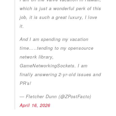
which is just a wonderful perk of this
job, it is such a great luxury, I love
it.
And I am spending my vacation
time…..tending to my opensource
network library,
GameNetworkingSockets. I am
finally answering 2-yr-old issues and
PR's!
— Fletcher Dunn (@ZPostFacto)
April 16, 2026