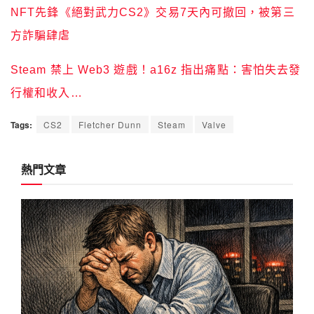
NFT先鋒《絕對武力CS2》交易7天內可撤回，被第三
方詐騙肆虐
Steam 禁上 Web3 遊戲！a16z 指出痛點：害怕失去發
行權和收入…
Tags:
CS2
Fletcher Dunn
Steam
Valve
熱門文章