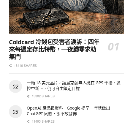
Coldcard 冷錢包受害者淚訴：四年
來每週定存比特幣，一夜歸零求助
無門
16416 SHARES
一顆 18 美元晶片，讓烏克蘭無人機在 GPS 干擾、遙
控中斷下，仍可自主鎖定目標
13302 SHARES
OpenAI 產品長爆料：Google 提早一年就做出
ChatGPT 同款，卻不敢發佈
11493 SHARES