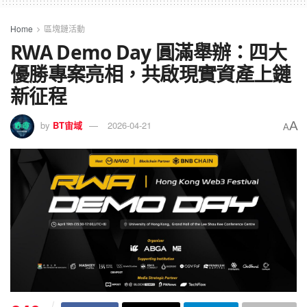
Home
區塊鏈活動
RWA Demo Day 圓滿舉辦：四大
優勝專案亮相，共啟現實資產上鏈
新征程
A
by
BT宙域
2026-04-21
A