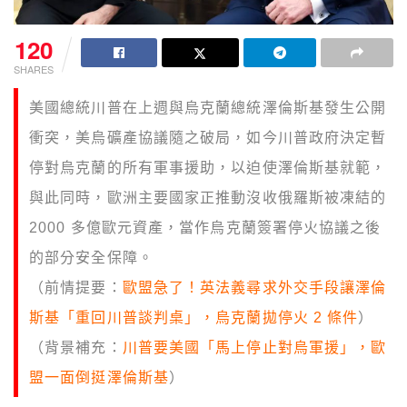
120
SHARES
美國總統川普在上週與烏克蘭總統澤倫斯基發生公開
衝突，美烏礦產協議隨之破局，如今川普政府決定暫
停對烏克蘭的所有軍事援助，以迫使澤倫斯基就範，
與此同時，歐洲主要國家正推動沒收俄羅斯被凍結的
2000 多億歐元資產，當作烏克蘭簽署停火協議之後
的部分安全保障。
（前情提要：
歐盟急了！英法義尋求外交手段讓澤倫
斯基「重回川普談判桌」，烏克蘭拋停火 2 條件
）
（背景補充：
川普要美國「馬上停止對烏軍援」，歐
盟一面倒挺澤倫斯基
）