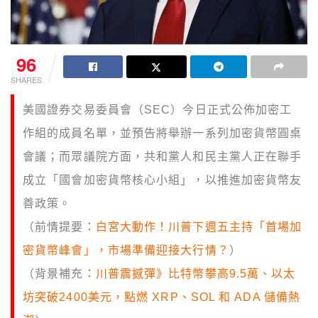
96
SHARES
美國證券交易委員會（SEC）今日正式公佈加密工
作組的成員名單，並預告將舉辦一系列加密貨幣圓桌
會議；而眾議院方面，共和黨人和民主黨人正在聯手
成立「國會加密貨幣核心小組」，以推進加密貨幣友
善政策。
（前情提要：
白宮大動作！川普下週五主持「首場加
密貨幣峰會」，市場準備迎接大行情？
）
（背景補充：
川普震撼彈》比特幣攀高9.5萬、以太
坊突破2400美元，點燃 XRP、SOL 和 ADA 儲備熱