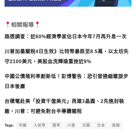
相關報導
路透調查：近60%經濟學家估日本今年7月再升息一次
川普加墨關稅4日生效》比特幣暴跌至8.5萬、以太坊失
守2100美元，美股血洗輝達重挫近9%
中國公債殖利率創新低！彭博警告：恐引發通縮螺旋步
日本後塵
台積電赴美「投資千億美元」再建3晶圓、2先進封裝
廠，川普：可避免對台半導體關稅
Tags:
中國
人民幣
匯率
川普
日圓
日本
美國