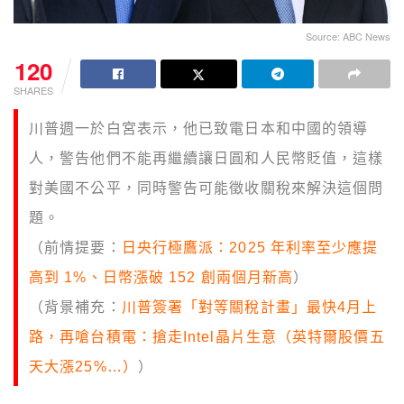
Source: ABC News
120
SHARES
川普週一於白宮表示，他已致電日本和中國的領導
人，警告他們不能再繼續讓日圓和人民幣貶值，這樣
對美國不公平，同時警告可能徵收關稅來解決這個問
題。
（前情提要：
日央行極鷹派：2025 年利率至少應提
高到 1%、日幣漲破 152 創兩個月新高
）
（背景補充：
川普簽署「對等關稅計畫」最快4月上
路，再嗆台積電：搶走Intel晶片生意（英特爾股價五
天大漲25%…）
）