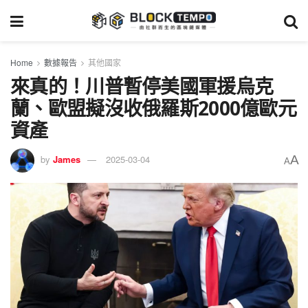
Home
數據報告
其他國家
來真的！川普暫停美國軍援烏克
蘭、歐盟擬沒收俄羅斯2000億歐元
資產
A
by
James
2025-03-04
A