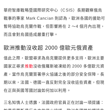
華府智庫戰略暨國際研究中心（CSIS）長期觀察俄烏
戰事的專家 Mark Cancian 則認為，歐洲各國的援助可
暫時協助烏克蘭作戰，但影響將在 2 ～4 個月內出現，
而且會對烏國造成嚴重打擊。
歐洲推動沒收超 2000 億歐元俄資產
值此之際，歐盟尋求為烏克蘭提供更多支持，歐洲主要
國家正尋求
推動
沒收俄羅斯被凍結的 2000 多億歐元資
產，當作烏克蘭簽署停火協議之後的部分安全保障，長
期以來，法國、德國一直反對完全沒收這些資產，但現
在正與英國等國討論如何加以利用。
三名知情人士透露，法國政府官員正在討論一項提議：