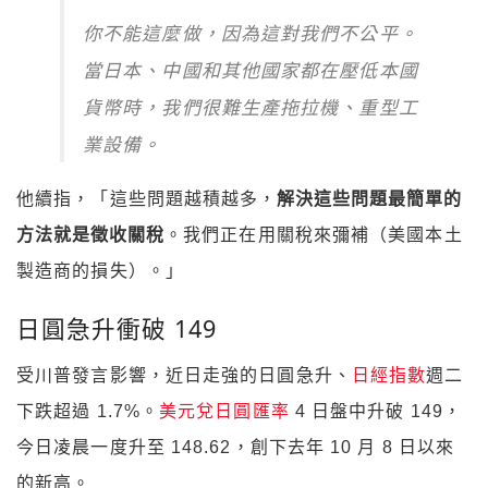
你不能這麼做，因為這對我們不公平。
當日本、中國和其他國家都在壓低本國
貨幣時，我們很難生產拖拉機、重型工
業設備。
他續指，「這些問題越積越多，
解決這些問題最簡單的
方法就是徵收關稅
。我們正在用關稅來彌補（美國本土
製造商的損失）。」
日圓急升衝破 149
受川普發言影響，近日走強的日圓急升、
日經指數
週二
下跌超過 1.7%。
美元兌日圓匯率
4 日盤中升破 149，
今日凌晨一度升至 148.62，創下去年 10 月 8 日以來
的新高。