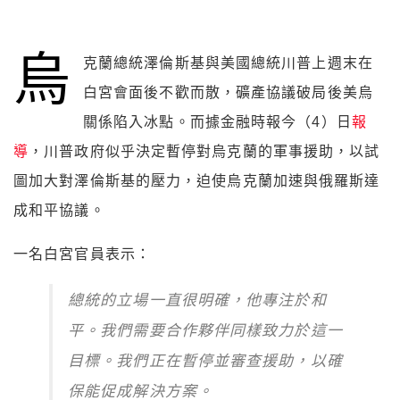
烏
克蘭總統澤倫斯基與美國總統川普上週末在
白宮會面後不歡而散，礦產協議破局後美烏
關係陷入冰點。而據金融時報今（4）日
報
導
，川普政府似乎決定暫停對烏克蘭的軍事援助，以試
圖加大對澤倫斯基的壓力，迫使烏克蘭加速與俄羅斯達
成和平協議。
一名白宮官員表示：
總統的立場一直很明確，他專注於和
平。我們需要合作夥伴同樣致力於這一
目標。我們正在暫停並審查援助，以確
保能促成解決方案。