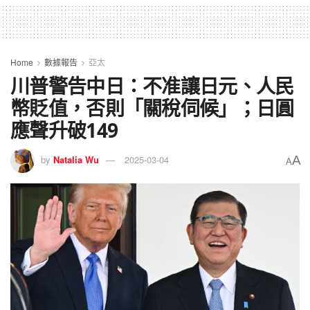
Home
數據報告
亞太
川普警告中日：不准讓日元、人民
幣貶值，否則「關稅伺候」；日圓
應聲升破149
A
by
Natalia Wu
2025-03-04
A