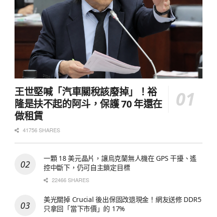
王世堅喊「汽車關稅該廢掉」！裕
隆是扶不起的阿斗，保護 70 年還在
做租賃
41756 SHARES
一顆 18 美元晶片，讓烏克蘭無人機在 GPS 干擾、遙
控中斷下，仍可自主鎖定目標
22466 SHARES
美光關掉 Crucial 後出保固改退現金！網友送修 DDR5
只拿回「當下市價」的 17%