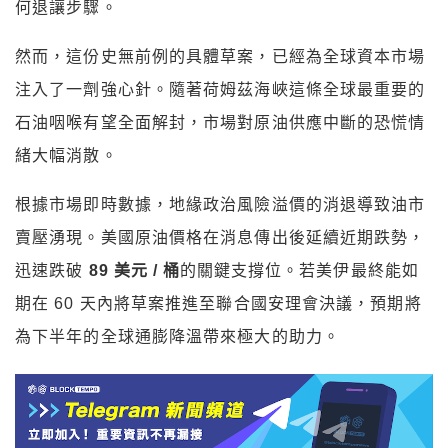
何退讓步驟。
然而，這份史無前例的具體草案，已經為全球資本市場
注入了一劑強心針。隨著荷姆茲海峽這條全球最重要的
石油咽喉有望全面解封，市場對原油供應中斷的恐慌情
緒大幅消散。
根據市場即時數據，地緣政治風險溢價的消退導致油市
賣壓湧現。美國原油價格在消息傳出後延續近期跌勢，
迅速跌破
89 美元 / 桶
的關鍵支撐位。若美伊最終能如
期在 60 天內將草案推進至聯合國安理會決議，預期將
為下半年的全球通膨降溫帶來極大的助力。