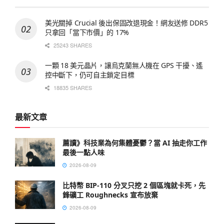
美光關掉 Crucial 後出保固改退現金！網友送修 DDR5
只拿回「當下市價」的 17%
25243 SHARES
一顆 18 美元晶片，讓烏克蘭無人機在 GPS 干擾、遙
控中斷下，仍可自主鎖定目標
18835 SHARES
最新文章
薦讀》科技業為何集體憂鬱？當 AI 抽走你工作
最後一點人味
2026-08-09
比特幣 BIP-110 分叉只挖 2 個區塊就卡死，先
鋒礦工 Roughnecks 宣布放棄
2026-08-09