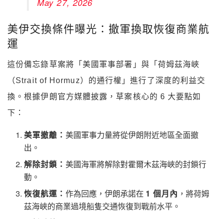
May 27, 2026
美伊交換條件曝光：撤軍換取恢復商業航
運
這份備忘錄草案將「美國軍事部署」與「荷姆茲海峽
（Strait of Hormuz）的通行權」進行了深度的利益交
換。根據伊朗官方媒體披露，草案核心的 6 大要點如
下：
美軍撤離：
美國軍事力量將從伊朗附近地區全面撤
出。
解除封鎖：
美國海軍將解除對霍爾木茲海峽的封鎖行
動。
恢復航運：
作為回應，伊朗承諾在
1 個月內
，將荷姆
茲海峽的商業過境船隻交通恢復到戰前水平。