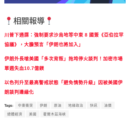
相關報導
川普下通牒：強制要求沙烏地等中東 8 國簽《亞伯拉罕
協議》，大膽預言「伊朗也將加入」
伊朗外長嗆美國「多次背叛」拖垮停火談判！加密市場
單週失血10.7億鎂
以色列升至最高警戒狀態「避免情勢升級」因被美國伊
朗談判邊緣化
Tags:
中東衝突
伊朗
原油
地緣政治
快訊
油價
總體經濟
美國
霍爾木茲海峽