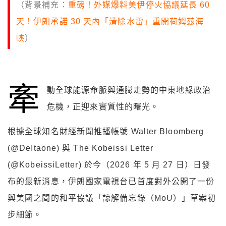
（背景補充：
重磅！外媒爆料美伊停火協議延長 60
天！伊朗承諾 30 天內「清除水雷」重開荷姆茲海
峽
）
牽
動全球能源命脈與通膨走勢的中東地緣政治
危機，正迎來實質性的曙光。
根據全球知名財經新聞推播帳號 Walter Bloomberg
(@DeItaone) 與 The Kobeissi Letter
(@KobeissiLetter) 於今（2026 年 5 月 27 日）日發
布的最新消息，伊朗國家電視台已首度對外公開了一份
與美國之間的和平協議「諒解備忘錄（MoU）」草案初
步細節。