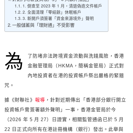
1. 倒查至 2023 年 1 月，清退偽造文件帳戶
2. 全面清理「零結餘」休眠帳戶
3. 新開戶須簽署「資金來源境外」聲明
一般儲蓄與「理財通」不受影響
為
了防堵非法跨境資金流動與洗錢風險，香港
金融管理局（HKMA，簡稱金管局）正式對
內地投資者在港的投資帳戶祭出嚴格的緊箍
咒。
據《財聯社》
報導
，針對近期傳出「香港部分銀行開立
投資帳戶需簽署額外聲明」一事，香港金管局於今
（2026 年 5 月 27）日證實，相關監管通函已於 5 月
22 日正式向所有在港註冊機構（銀行）發出。此舉與