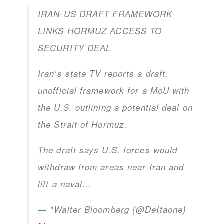
IRAN-US DRAFT FRAMEWORK
LINKS HORMUZ ACCESS TO
SECURITY DEAL
Iran’s state TV reports a draft,
unofficial framework for a MoU with
the U.S. outlining a potential deal on
the Strait of Hormuz.
The draft says U.S. forces would
withdraw from areas near Iran and
lift a naval…
— *Walter Bloomberg (@DeItaone)