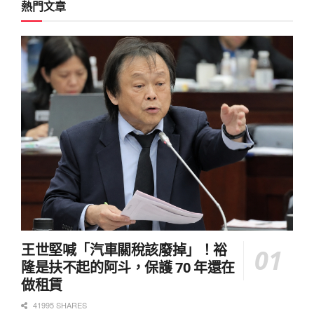
熱門文章
王世堅喊「汽車關稅該廢掉」！裕
隆是扶不起的阿斗，保護 70 年還在
做租賃
41995 SHARES