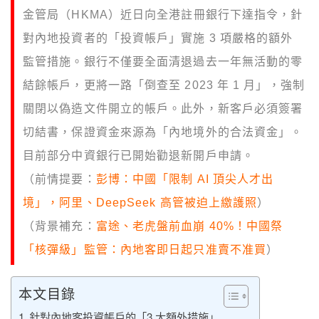
金管局（HKMA）近日向全港註冊銀行下達指令，針
對內地投資者的「投資帳戶」實施 3 項嚴格的額外
監管措施。銀行不僅要全面清退過去一年無活動的零
結餘帳戶，更將一路「倒查至 2023 年 1 月」，強制
關閉以偽造文件開立的帳戶。此外，新客戶必須簽署
切結書，保證資金來源為「內地境外的合法資金」。
目前部分中資銀行已開始勸退新開戶申請。
（前情提要：
彭博：中國「限制 AI 頂尖人才出
境」，阿里、DeepSeek 高管被迫上繳護照
）
（背景補充：
富途、老虎盤前血崩 40%！中國祭
「核彈級」監管：內地客即日起只准賣不准買
）
本文目錄
針對內地客投資帳戶的「3 大額外措施」