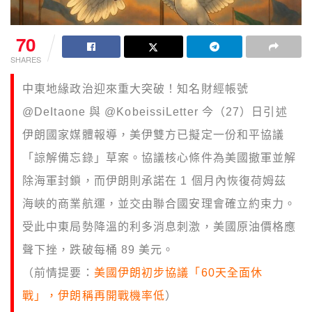
70
SHARES
中東地緣政治迎來重大突破！知名財經帳號
@DeItaone 與 @KobeissiLetter 今（27）日引述
伊朗國家媒體報導，美伊雙方已擬定一份和平協議
「諒解備忘錄」草案。協議核心條件為美國撤軍並解
除海軍封鎖，而伊朗則承諾在 1 個月內恢復荷姆茲
海峽的商業航運，並交由聯合國安理會確立約束力。
受此中東局勢降溫的利多消息刺激，美國原油價格應
聲下挫，跌破每桶 89 美元。
（前情提要：
美國伊朗初步協議「60天全面休
戰」，伊朗稱再開戰機率低
）