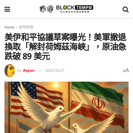
Home
即時新聞
美伊和平協議草案曝光！美軍撤退
換取「解封荷姆茲海峽」，原油急
跌破 89 美元
A
by
Aspen
2026-05-27
A