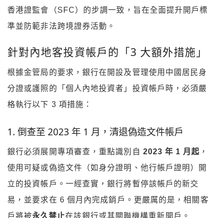
香港證監會（SFC）的步調一致，旨在全面提升開戶標
準並防範非法跨境證券活動。
針對內地客投資帳戶的「3 大額外措施」
根據金管局的要求，銀行在開設及管理使用中國居民身
分證或護照的「個人內地投資者」投資帳戶時，必須嚴
格執行以下 3 項措施：
1. 倒查至 2023 年 1 月，清退偽造文件帳戶
銀行必須展開專項審查，重點識別自
2023 年 1 月起
，
使用可疑或偽造文件（如身分證明、他行帳戶證明）開
立的投資帳戶。一經查實，銀行將暫停該帳戶的新交
易，並要求在 6 個月內完成銷戶。更嚴厲的是，相關客
戶將被
永久禁止
在該銀行或其關聯機構重新開戶。