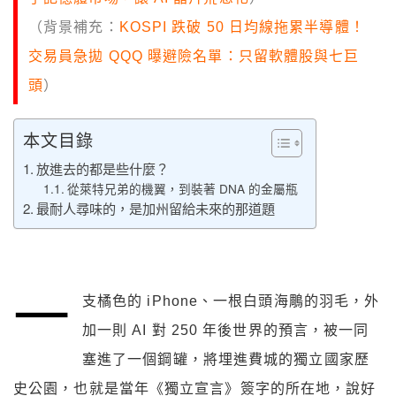
（背景補充：
KOSPI 跌破 50 日均線拖累半導體！
交易員急拋 QQQ 曝避險名單：只留軟體股與七巨
頭
）
本文目錄
放進去的都是些什麼？
從萊特兄弟的機翼，到裝著 DNA 的金屬瓶
最耐人尋味的，是加州留給未來的那道題
一
支橘色的 iPhone、一根白頭海鵰的羽毛，外
加一則 AI 對 250 年後世界的預言，被一同
塞進了一個鋼罐，將埋進費城的獨立國家歷
史公園，也就是當年《獨立宣言》簽字的所在地，說好