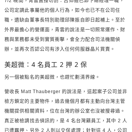
7/2 晚間，青雲直接切割：呂仰鎧已卸下總經理一職，
公司定調此事屬他的個人行為，如今也已不在公司任
職，遺缺由董事長特別助理邱陳振自即日起補上。至於
外界最擔心的營運面，青雲的說法是一切照常運作、財
務與業務都未受到實質衝擊，會全力配合司法機關偵
辦，並再次否認公司有涉入任何伺服器晶片買賣。
美超微：4 名員工 2 押 2 保
另一個被點名的美超微，也趕忙劃清界線。
營收長 Matt Thauberger 的說法是，這起案子公司並非
檢方鎖定的主要物件，過去幾個月都有主動向台灣主管
機關提供相關資料，位在台灣的辦公室也沒被搜尋過。
真正被檢調找去偵訊的，是 4 名台灣籍員工，其中 2 人
已遭羈押、另外 2 人則以交保處理；針對這 4 人，公司