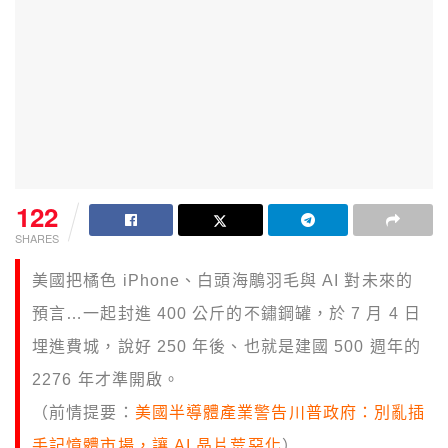
122
SHARES
美國把橘色 iPhone、白頭海鵰羽毛與 AI 對未來的
預言…一起封進 400 公斤的不鏽鋼罐，於 7 月 4 日
埋進費城，說好 250 年後、也就是建國 500 週年的
2276 年才準開啟。
（前情提要：
美國半導體產業警告川普政府：別亂插
手記憶體市場，讓 AI 晶片荒惡化
）