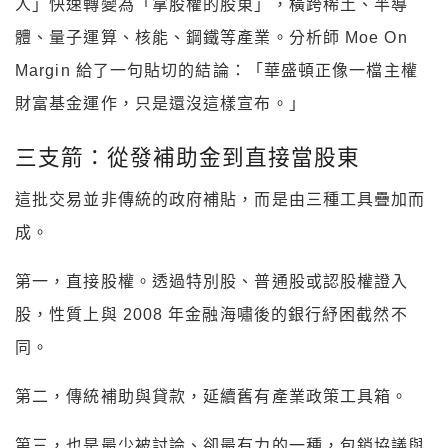
人」快速轉變為「拿股權的股東」，橫跨稀土、半導
體、量子運算、核能、鋼鐵等產業。分析師 Moe On
Margin 給了一句貼切的結論：「華盛頓正像一檔主權
財富基金運作，只是還沒這樣宣布。」
三支箭：從發補助金到直接當股東
這批交易並非傳統的政府補貼，而是由三種工具疊加而
成。
第一，直接股權。透過特別股、普通股或認股權證入
股，性質上與 2008 年金融海嘯後的銀行紓困截然不
同。
第二，傳統補助與貸款，延續舊有產業政策工具箱。
第三，也是最少被討論、卻最有力的一種，包銷協議與