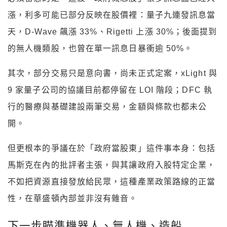
漲，利多可能已部分反映在股價裡：量子九連發訊息當
天，D-Wave 飆漲 33%、Rigetti 上漲 30%；後面提到
的無人機類股，也曾在單一訊息日暴衝逾 50%。
其次，部分交易只是意向書，尚未正式定案，xLight 與
9 家量子公司的協議目前都停留在 LOI 階段；DFC 執
行的醫療與基礎建設兩筆交易，金額與條款也都未公
開。
但更根本的爭議在於「政府當股東」這件事本身：包括
馬斯克在內的批評者主張，與其讓政府入股特定企業，
不如把資源直接發放給民眾，這種產業政策路線的正當
性，在華盛頓內部並非沒有雜音。
下一步瞄準機器人、無人機、造船