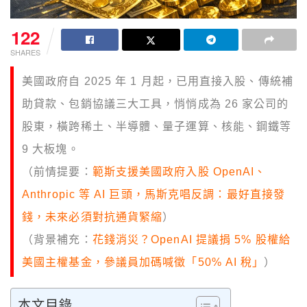
122
SHARES
美國政府自 2025 年 1 月起，已用直接入股、傳統補
助貸款、包銷協議三大工具，悄悄成為 26 家公司的
股東，橫跨稀土、半導體、量子運算、核能、鋼鐵等
9 大板塊。
（前情提要：
範斯支援美國政府入股 OpenAI、
Anthropic 等 AI 巨頭，馬斯克唱反調：最好直接發
錢，未來必須對抗通貨緊縮
）
（背景補充：
花錢消災？OpenAI 提議捐 5% 股權給
美國主權基金，參議員加碼喊徵「50% AI 稅」
）
本文目錄