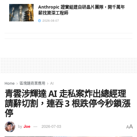
Anthropic 證實組建自研晶片團隊，開千萬年
薪找資深工程師
2026-08-07
Home
區塊鏈商業應用
AI
青雲涉輝達 AI 走私案炸出總經理
請辭切割，連吞 3 根跌停今秒鎖漲
停
A
by
Joe
2026-07-03
A