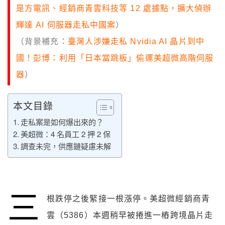
是方電訊、經銷商青雲科技等 12 處據點，擴大偵辦
輝達 AI 伺服器走私中國案
）
（背景補充：
臺灣人涉嫌走私 Nvidia AI 晶片到中
國！彭博：利用「日本當跳板」偷運美超微高階伺服
器
）
本文目錄
走私案是如何爆出來的？
美超微：4 名員工 2 押 2 保
調查未完，供應鏈疑慮未解
三
根跌停之後緊接一根漲停。美超微經銷商青
雲（5386）本週稍早被捲進一樁跨境晶片走