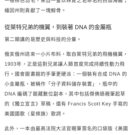
一根棕色羽毛，來自一隻以林肯之名命名的白頭海鵰；
緬因州則貢獻了一塊鯨骨。
從萊特兄弟的機翼，到裝著 DNA 的金屬瓶
第二類講的是歷史與科技的分量。
俄亥俄州送來一小片布料，取自萊特兄弟的飛機機翼，
1903年，正是這對兄弟讓人類首度完成持續性動力飛
行。國會圖書館的手筆更硬派：一個裝有合成 DNA 的
小金屬瓶，被稱作「分子資料儲存裝置」，瓶中的
DNA 編碼了館藏數位副本，其中包括傑佛遜親筆起草
的《獨立宣言》草稿，還有 Francis Scott Key 手寫的
美國國歌〈星條旗〉歌詞。
此外，一本由最高法院大法官親筆簽名的口袋版《美國