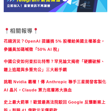
相關報導
花錢消災？OpenAI 提議捐 5% 股權給美國主權基金，
參議員加碼喊徵「50% AI 稅」
中國公安如何查扣比特幣？罕見論文揭密「硬體破解、
鏈上追蹤與多簽充公」三大殺手鐧
挑戰 Nvidia 霸權！傳 Anthropic 聯手三星開發客製化
AI 晶片，Claude 算力底層將大換血
史上最大罰單！歐盟最高法院駁回 Google 反壟斷案上
訴，判賠 41 億歐元天價罰款