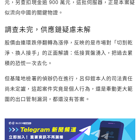
元，另查扣現金逾 900 萬元，這批伺服器，正是本案疑
似流向中國的關鍵物證。
調查未完，供應鏈疑慮未解
股價由連環跌停翻轉為漲停，反映的是市場對「切割乾
淨、換人接手」的正面解讀：低接買盤湧入，把過去累
積的恐慌一次去化。
但基隆地檢署的偵辦仍在進行，呂仰鎧本人的司法責任
尚未定讞，這起案件究竟是個人行為，還是牽動更大範
圍的出口管制漏洞，都還沒有答案。