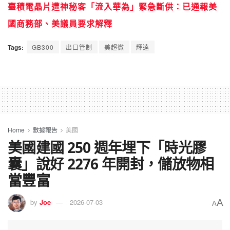
臺積電晶片遭神秘客「流入華為」緊急斷供：已通報美
國商務部、美議員要求解釋
Tags:
GB300
出口管制
美超微
輝達
Home
數據報告
美國
美國建國 250 週年埋下「時光膠
囊」說好 2276 年開封，儲放物相
當豐富
A
by
Joe
2026-07-03
A