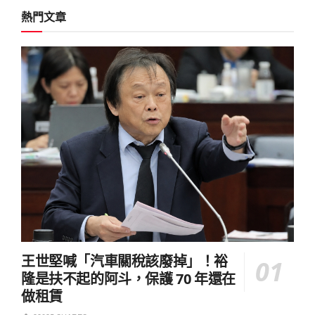
熱門文章
王世堅喊「汽車關稅該廢掉」！裕
隆是扶不起的阿斗，保護 70 年還在
做租賃