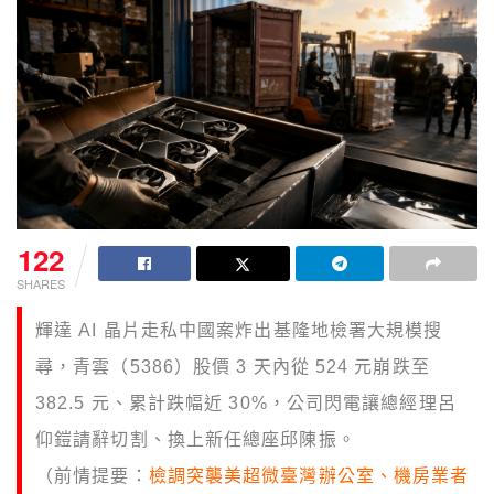
122
SHARES
輝達 AI 晶片走私中國案炸出基隆地檢署大規模搜
尋，青雲（5386）股價 3 天內從 524 元崩跌至
382.5 元、累計跌幅近 30%，公司閃電讓總經理呂
仰鎧請辭切割、換上新任總座邱陳振。
（前情提要：
檢調突襲美超微臺灣辦公室、機房業者