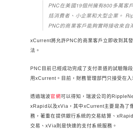
PNC在美國19個州擁有800多萬
括消費者、小企業和大型企業。 Ri
PNC的商業客戶能夠實時接收來自
xCurrent將允許PNC的商業客戶立即收
法。
PNC目前已經成功完成了支付渠道的試驗階段
用xCurrent。目前，財務管理部門只接受
透過瑞波
官網
可以得知，瑞波公司的RippleN
xRapid以及xVia，其中xCurrent主
務，著重在提供銀行系統的交易結算、xRap
交易、xVia則是快速的支付系統服務。