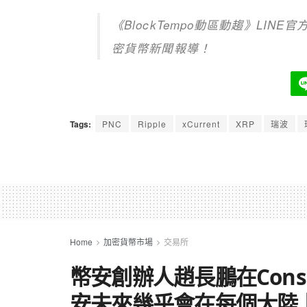
《BlockTempo動區動趨》LI
密貨幣新聞報導！
Tags:
PNC
Ripple
xCurrent
XRP
瑞波
Home
加密貨幣市場
交易所
幣安創辦人趙長鵬在Consen
安未來幾乎會在每個大陸