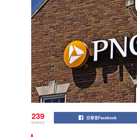
239
分享至Facebook
SHARES