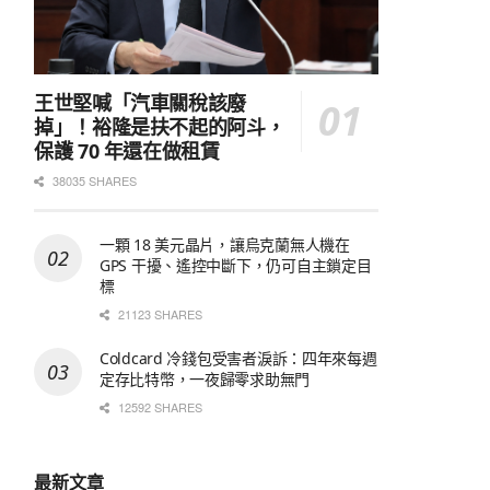
王世堅喊「汽車關稅該廢
掉」！裕隆是扶不起的阿斗，
保護 70 年還在做租賃
38035 SHARES
一顆 18 美元晶片，讓烏克蘭無人機在
GPS 干擾、遙控中斷下，仍可自主鎖定目
標
21123 SHARES
Coldcard 冷錢包受害者淚訴：四年來每週
定存比特幣，一夜歸零求助無門
12592 SHARES
最新文章