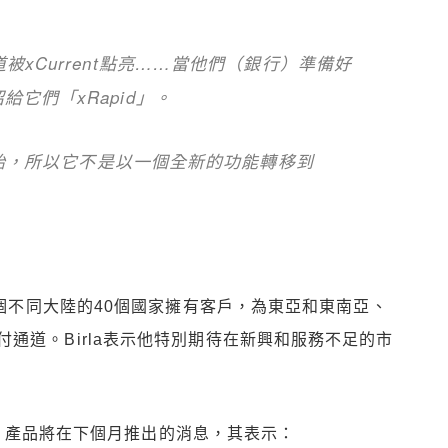
被xCurrent點亮……當他們（銀行）準備好
它們「xRapid」。
t開始，所以它不是以一個全新的功能轉移到
6個不同大陸的40個國家擁有客戶，為東亞和東南亞、
通道。Birla表示他特別期待在新興和服務不足的市
id」產品將在下個月推出的消息，其表示：