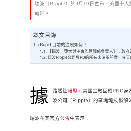
瑞波（Ripple）於9​​月19日宣布，美國
處理。
本文目錄
xRapid 目前的進展如何？
【瑞波｜亞太與中東監管關係負責人】：政府
瑞波Ripple公司與R3的所有未決訴訟案，今
據
路透社
報導
，美國金融巨頭PNC
波公司（Ripple）的區塊鏈技術解
瑞波在其官方
公告
中表示：