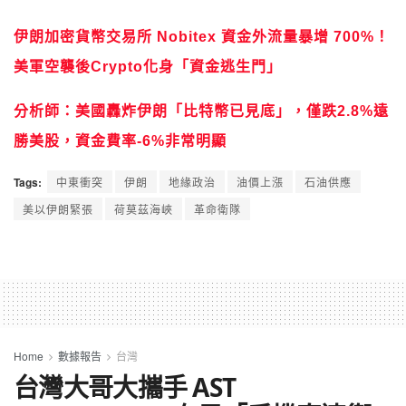
伊朗加密貨幣交易所 Nobitex 資金外流量暴增 700%！
美軍空襲後Crypto化身「資金逃生門」
分析師：美國轟炸伊朗「比特幣已見底」，僅跌2.8%遠
勝美股，資金費率-6%非常明顯
Tags:
中東衝突
伊朗
地緣政治
油價上漲
石油供應
美以伊朗緊張
荷莫茲海峽
革命衛隊
Home
數據報告
台灣
台灣大哥大攜手 AST