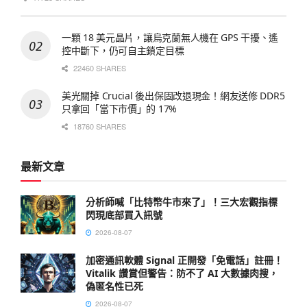
一顆 18 美元晶片，讓烏克蘭無人機在 GPS 干擾、遙
控中斷下，仍可自主鎖定目標
22460 SHARES
美光關掉 Crucial 後出保固改退現金！網友送修 DDR5
只拿回「當下市價」的 17%
18760 SHARES
最新文章
分析師喊「比特幣牛市來了」！三大宏觀指標
閃現底部買入訊號
2026-08-07
加密通訊軟體 Signal 正開發「免電話」註冊！
Vitalik 讚賞但警告：防不了 AI 大數據肉搜，
偽匿名性已死
2026-08-07