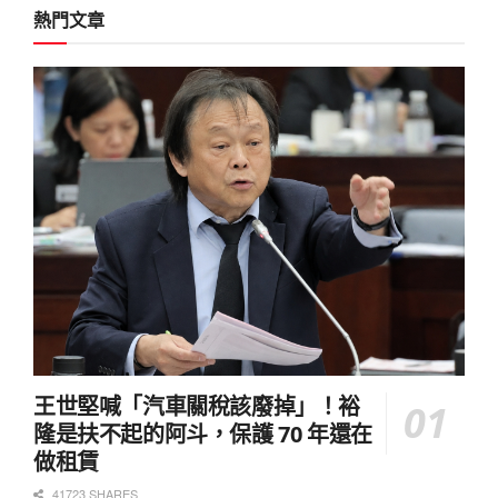
熱門文章
王世堅喊「汽車關稅該廢掉」！裕
隆是扶不起的阿斗，保護 70 年還在
做租賃
41723 SHARES