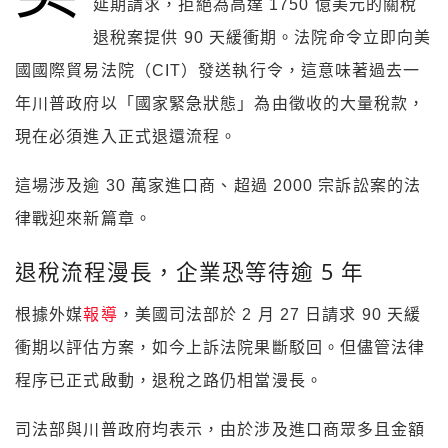
延期請求，拒絕為高達 1750 億美元的關稅
退稅案提供 90 天緩衝期。法院命令立即向美
國國際貿易法院（CIT）發送執行令，這意味著過去一
年川普政府以「國家緊急狀態」為由徵收的大量稅款，
現在必須進入正式退還流程。
這場涉及逾 30 萬家進口商、超過 2000 宗訴訟案的法
律戰迎來新篇章。
退稅流程漫長，企業恐等待逾 5 年
根據外媒
報導
，美國司法部於 2 月 27 日請求 90 天緩
衝期以評估方案，如今上訴法院果斷駁回。但儘管法律
程序已正式啟動，退稅之路仍相當漫長。
司法部與川普政府均表示，由於涉及進口商眾多且金額