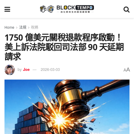
Home
法規
稅務
1750 億美元關稅退款程序啟動！
美上訴法院駁回司法部 90 天延期
請求
A
by
Joe
2026-03-03
A