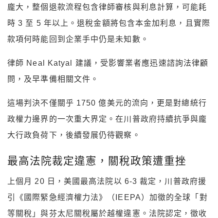
龐大，整個退款流程包含律師審核與利息計算，可能耗
時 3 至 5 年以上。退稅金額將包含本金加利息，且實際
款項何時能回到企業手中仍是未知數。
律師 Neal Katyal 建議，受影響業者應迅速諮詢法律顧
問，及早準備相關文件。
這場判決不僅關乎 1750 億美元的流向，更是對總統行
政權力邊界的一次重大界定。在川普政府持續抗爭與龐
大行政負荷下，後續發展仍待觀察。
最高法院裁定違憲，關稅政策遭重挫
上個月 20 日，美國最高法院以 6-3 裁定，川普政府援
引《國際緊急經濟權力法》（IEEPA）加徵的全球「對
等關稅」與芬太尼關稅屬於越權違憲。法院認定，徵收