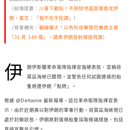
（前情提要：
川普下戰帖！不排除地面部隊進攻伊
朗，直言：「我不在乎民調」
）
（背景補充：
戰線擴大！以色列攻擊黎巴嫩真主黨
「31 死 149 傷」，譴責伊朗發射彈道飛彈
）
伊
朗伊斯蘭革命衛隊指揮官強硬表態，宣稱荷
莫茲海峽已關閉，並警告任何試圖通過的船
隻將遭伊朗「點燃」。
根據
@DeItaone 最新
報導，這位革命衛隊指揮官表
示，由於近期美以對伊朗的軍事行動，荷莫茲海峽現已
處於封鎖狀態，伊朗將對違規船隻採取極端措施，包括
直接攻擊並引燃。