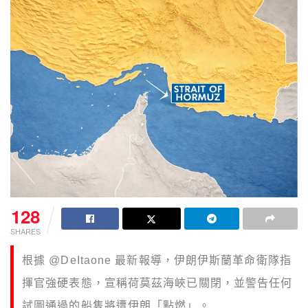
128
SHARES
根據
@DeItaone 最新
報導，伊朗伊斯蘭革命衛隊指
揮官強硬表態，宣稱荷莫茲海峽已關閉，並警告任何
試圖通過的船隻將遭伊朗「點燃」。