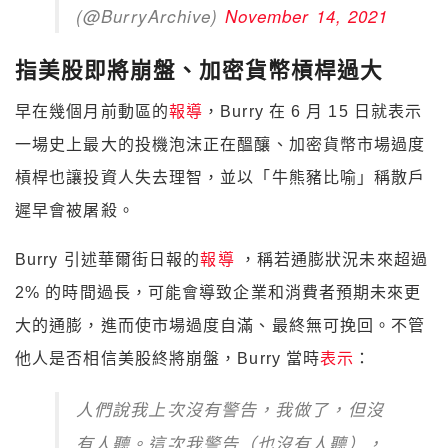
(@BurryArchive)
November 14, 2021
指美股即將崩盤、加密貨幣槓桿過大
早在幾個月前動區的
報導
，Burry 在 6 月 15 日就表示
一場史上最大的投機泡沫正在醞釀、加密貨幣市場過度
槓桿也讓投資人失去理智，並以「牛熊豬比喻」稱散戶
遲早會被屠殺。
Burry 引述華爾街日報的
報導
，稱若通膨狀況未來超過
2% 的時間過長，可能會導致企業和消費者預期未來更
大的通膨，進而使市場過度自滿、最終無可挽回。不管
他人是否相信美股終將崩盤，Burry 當時
表示
：
人們說我上次沒有警告，我做了，但沒
有人聽。這次我警告（也沒有人聽），