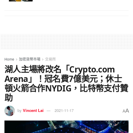
Home
加密貨幣市場
交易所
湖人主場將改名「Crypto.com
Arena」！冠名費7億美元；休士
頓火箭合作NYDIG，比特幣支付贊
助
A
by
Vincent Lai
2021-11-17
A