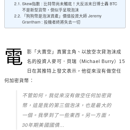
Skew指數 : 比特幣尚未觸底！大反派末日博士轟 BTC
不是新型貨幣，倒似乎呈現泡沫
「狗狗幣是泡沫資產」價值投資大師 Jeremy
Grantham : 投機者終將失去一切
電
影「大賣空」真實主角、以放空次貸泡沫成
名的投資人麥可．貝瑞（Michael Burry）15
日在其推特上發文表示，他從來沒有做空任
何加密貨幣：
不管如何，我從來沒有做空任何加密貨
幣，這是我的第三個泡沫，也是最大的
一個。我學到了一些東西。另一方面，
30年期美國國債…