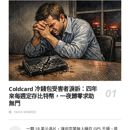
Coldcard 冷錢包受害者淚訴：四年
來每週定存比特幣，一夜歸零求助
無門
16416 SHARES
一顆 18 美元晶片，讓烏克蘭無人機在 GPS 干擾、遙