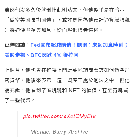
雖然他沒多久後就刪掉此則貼文，但他似乎是在暗示
「做空美國長期國債」，或許是因為他預計通貨膨脹飆
升將迫使聯準會加息，從而壓低債券價格。
延伸閱讀：
Fed宣布縮減購債！鮑爾：未到加息時刻；
美股走揚、BTC閃跌 4% 後拉回
上個月，他也曾在推特上開玩笑地詢問應該如何做空加
密貨幣，他後來表示，這一資產正處於泡沫之中，但他
補充說，他看到了區塊鏈和 NFT 的價值，甚至有購買
了一些代幣。
pic.twitter.com/eXctQMyEIk
— Michael Burry Archive