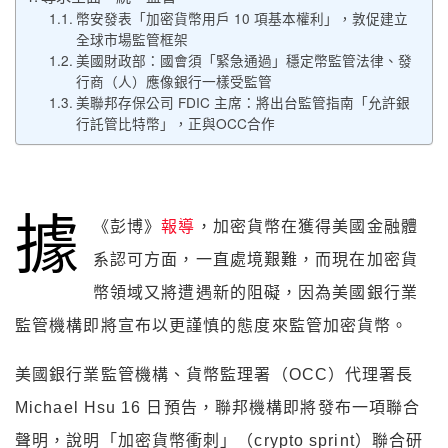
幣安發表「加密貨幣用戶 10 項基本權利」，敦促建立
全球市場監管框架
美國財政部：國會須「緊急通過」穩定幣監管法律、發
行商（人）應像銀行一樣受監管
美聯邦存保公司 FDIC 主席：將出台監管指南「允許銀
行託管比特幣」，正與OCC合作
據
《彭博》
報導
，加密貨幣在獲得美國金融體
系認可方面，一直處境艱難，而現在加密貨
幣領域又將遭遇新的阻礙，因為美國銀行業
監管機構即將宣布以更謹慎的態度來監管加密貨幣。
美國銀行業監管機構、貨幣監理署（OCC）代理署長
Michael Hsu 16 日預告，聯邦機構即將發布一項聯合
聲明，說明「加密貨幣衝刺」（crypto sprint）聯合研