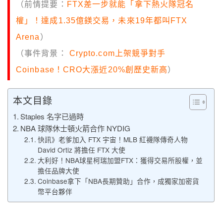
（前情提要：
FTX差一步就能「拿下熱火隊冠名
權」！達成1.35億鎂交易，未來19年都叫FTX
Arena
）
（事件背景：
Crypto.com上架競爭對手
Coinbase！CRO大漲近20%創歷史新高
）
本文目錄
Staples 名字已過時
NBA 球隊休士頓火箭合作 NYDIG
快訊》老爹加入 FTX 宇宙！MLB 紅襪隊傳奇人物
David Ortiz 將擔任 FTX 大使
大利好！NBA球星柯瑞加盟FTX：獲得交易所股權，並
擔任品牌大使
Coinbase拿下「NBA長期贊助」合作，成獨家加密貨
幣平台夥伴