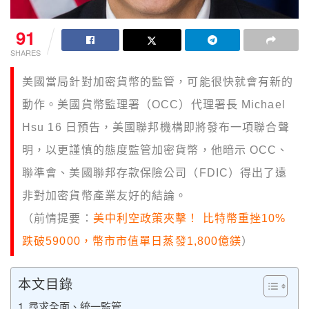
91
SHARES
美國當局針對加密貨幣的監管，可能很快就會有新的
動作。美國貨幣監理署（OCC）代理署長 Michael
Hsu 16 日預告，美國聯邦機構即將發布一項聯合聲
明，以更謹慎的態度監管加密貨幣，他暗示 OCC、
聯準會、美國聯邦存款保險公司（FDIC）得出了遠
非對加密貨幣產業友好的結論。
（前情提要：
美中利空政策夾擊！ 比特幣重挫10%
跌破59000，幣市市值單日蒸發1,800億鎂
）
本文目錄
尋求全面、統一監管