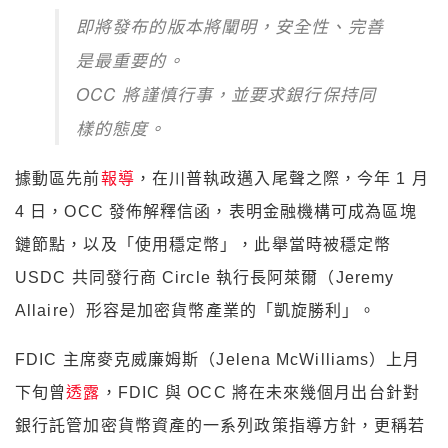
即將發布的版本將闡明，安全性、完善
是最重要的。
OCC 將謹慎行事，並要求銀行保持同
樣的態度。
據動區先前
報導
，在川普執政邁入尾聲之際，今年 1 月
4 日，OCC 發佈解釋信函，表明金融機構可成為區塊
鏈節點，以及「使用穩定幣」，此舉當時被穩定幣
USDC 共同發行商 Circle 執行長阿萊爾（Jeremy
Allaire）形容是加密貨幣產業的「凱旋勝利」。
FDIC 主席麥克威廉姆斯（Jelena McWilliams）上月
下旬曾
透露
，FDIC 與 OCC 將在未來幾個月出台針對
銀行託管加密貨幣資產的一系列政策指導方針，更稱若