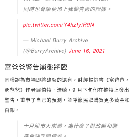
同時也會順便加上我警告過的證據。
pic.twitter.com/Y4hzIyiR9N
— Michael Burry Archive
(@BurryArchive)
June 16, 2021
富爸爸警告崩盤將臨
同樣認為市場即將破裂的還有，財經暢銷書《富爸爸，
窮爸爸》作者羅伯特．清崎，9 月下旬他在推特上發出
警告，重申了自己的預測，並呼籲民眾購買更多黃金和
白銀。
十月股市大崩盤，為什麼？財政部和聯
準會缺乏國債券。