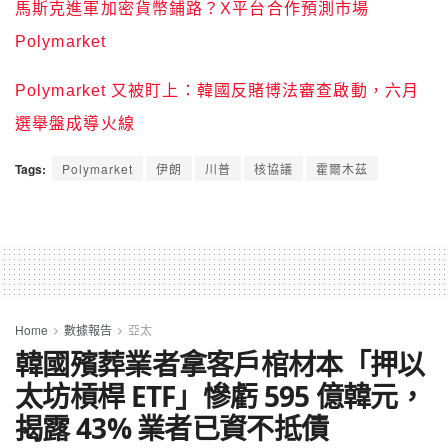
馬斯克進軍加密貨幣鋪路？X平台合作預測市場
Polymarket
Polymarket 又被盯上：韓國反賭博法審查啟動，六月
選舉盤成導火線
Tags:
Polymarket
伊朗
川普
核協議
霍爾木茲
Home
數據報告
亞太
韓國殯葬業者拿客戶棺材本「押以
太坊槓桿 ETF」慘虧 595 億韓元，
揭露 43% 業者已資不抵債