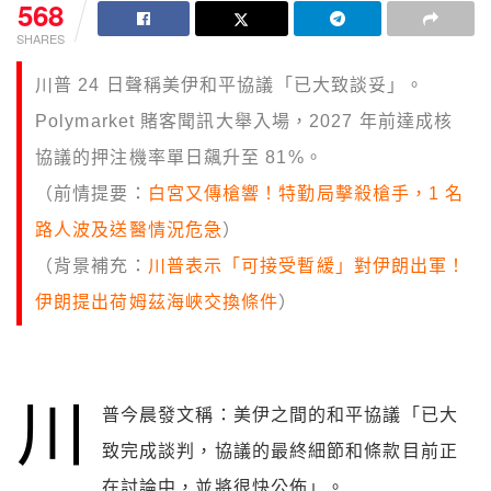
568
SHARES
川普 24 日聲稱美伊和平協議「已大致談妥」。
Polymarket 賭客聞訊大舉入場，2027 年前達成核
協議的押注機率單日飆升至 81%。
（前情提要：
白宮又傳槍響！特勤局擊殺槍手，1 名
路人波及送醫情況危急
）
（背景補充：
川普表示「可接受暫緩」對伊朗出軍！
伊朗提出荷姆茲海峽交換條件
）
川
普今晨發文稱：美伊之間的和平協議「已大
致完成談判，協議的最終細節和條款目前正
在討論中，並將很快公佈」。