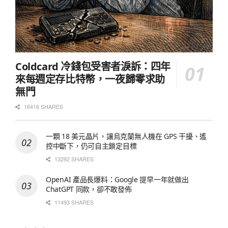
Coldcard 冷錢包受害者淚訴：四年
來每週定存比特幣，一夜歸零求助
無門
16416 SHARES
一顆 18 美元晶片，讓烏克蘭無人機在 GPS 干擾、遙
控中斷下，仍可自主鎖定目標
13292 SHARES
OpenAI 產品長爆料：Google 提早一年就做出
ChatGPT 同款，卻不敢發佈
11493 SHARES