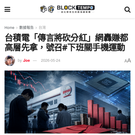
Home
數據報告
台灣
台積電「傳言將砍分紅」網轟賺都
高層先拿，號召#下班關手機運動
A
by
Joe
2026-05-24
A