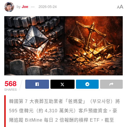
A
by
Joe
2026-05-24
A
568
SHARES
韓國第 7 大喪葬互助業者「爸媽愛」（부모사랑）將
595 億韓元（約 4,310 萬美元）客戶預繳資金，豪
賭追蹤 BitMine 每日 2 倍報酬的槓桿 ETF，截至