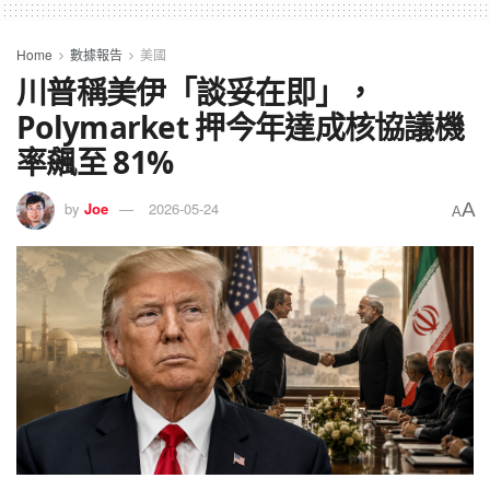
Home
數據報告
美國
川普稱美伊「談妥在即」，
Polymarket 押今年達成核協議機
率飆至 81%
A
by
Joe
2026-05-24
A