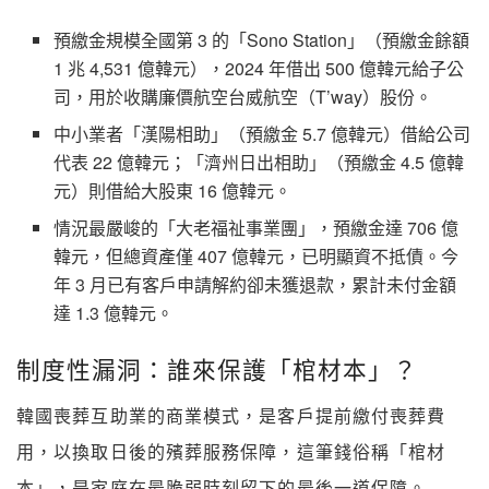
預繳金規模全國第 3 的「Sono Station」（預繳金餘額
1 兆 4,531 億韓元），2024 年借出 500 億韓元給子公
司，用於收購廉價航空台威航空（T’way）股份。
中小業者「漢陽相助」（預繳金 5.7 億韓元）借給公司
代表 22 億韓元；「濟州日出相助」（預繳金 4.5 億韓
元）則借給大股東 16 億韓元。
情況最嚴峻的「大老福祉事業團」，預繳金達 706 億
韓元，但總資產僅 407 億韓元，已明顯資不抵債。今
年 3 月已有客戶申請解約卻未獲退款，累計未付金額
達 1.3 億韓元。
制度性漏洞：誰來保護「棺材本」？
韓國喪葬互助業的商業模式，是客戶提前繳付喪葬費
用，以換取日後的殯葬服務保障，這筆錢俗稱「棺材
本」，是家庭在最脆弱時刻留下的最後一道保障。