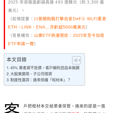
2025 年底帳面虧損高達 493 億韓元（約 3,300 萬
美元）。
（前情提要：
川普關稅戰打擊自家DeFi》WLFI重倉
ETH、LINK、ENA…浮虧超5000萬美元
）
（背景補充：
山寨ETF熱潮現狀：2025年至今加密
ETF申請一覽
）
本文目錄
43% 業者資不抵債，客戶解約恐血本無歸
大股東挪用、子公司借貸
制度性漏洞：誰來保護「棺材本」？
客
戶把棺材本交給業者保管，換來的卻是一張