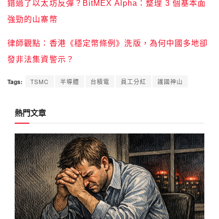
錯過了以太坊反彈？BitMEX Alpha：整理 3 個基本面
強勁的山寨幣
律師觀點：香港《穩定幣條例》洗版，為何中國多地卻
發非法集資警示？
Tags:
TSMC
半導體
台積電
員工分紅
護國神山
熱門文章