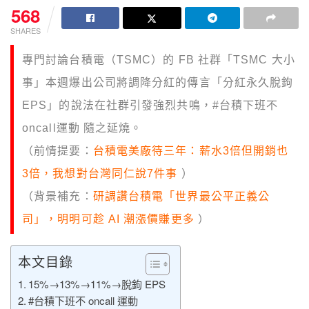
568
SHARES
專門討論台積電（TSMC）的 FB 社群「TSMC 大小
事」本週爆出公司將調降分紅的傳言「分紅永久脫鉤
EPS」的說法在社群引發強烈共鳴，#台積下班不
oncall運動 隨之延燒。
（前情提要：
台積電美廠待三年：薪水3倍但開銷也
3倍，我想對台灣同仁說7件事
）
（背景補充：
研調讚台積電「世界最公平正義公
司」，明明可趁 AI 潮漲價賺更多
）
本文目錄
15%→13%→11%→脫鉤 EPS
#台積下班不 oncall 運動