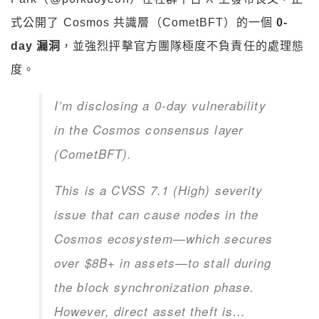
式公開了 Cosmos 共識層（CometBFT）的一個
0-
day 漏洞
，並強烈抨擊官方團隊極度不負責任的處理態
度。
I’m disclosing a 0-day vulnerability
in the Cosmos consensus layer
(CometBFT).
This is a CVSS 7.1 (High) severity
issue that can cause nodes in the
Cosmos ecosystem—which secures
over $8B+ in assets—to stall during
the block synchronization phase.
However, direct asset theft is…