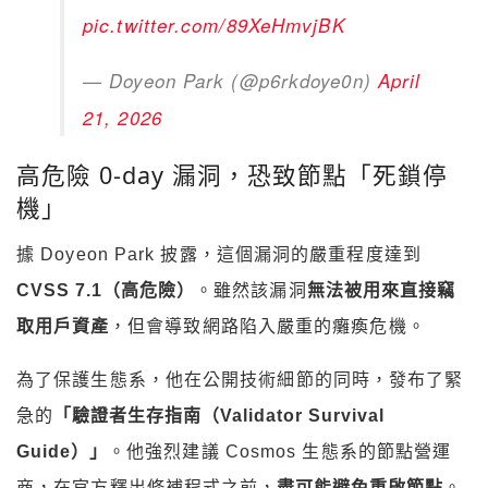
pic.twitter.com/89XeHmvjBK
— Doyeon Park (@p6rkdoye0n)
April
21, 2026
高危險 0-day 漏洞，恐致節點「死鎖停
機」
據 Doyeon Park 披露，這個漏洞的嚴重程度達到
CVSS 7.1（高危險）
。雖然該漏洞
無法被用來直接竊
取用戶資產
，但會導致網路陷入嚴重的癱瘓危機。
為了保護生態系，他在公開技術細節的同時，發布了緊
急的
「驗證者生存指南（Validator Survival
Guide）」
。他強烈建議 Cosmos 生態系的節點營運
商，在官方釋出修補程式之前，
盡可能避免重啟節點
。