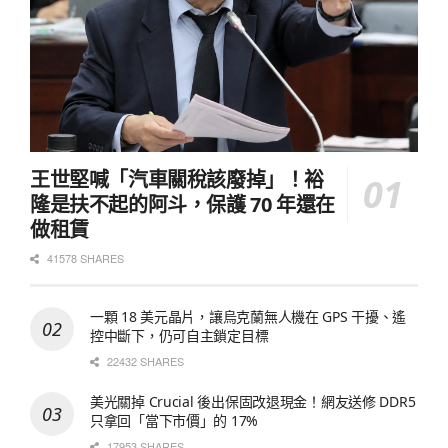
王世堅喊「汽車關稅該廢掉」！裕
隆是扶不起的阿斗，保護 70 年還在
做租賃
41578 SHARES
一顆 18 美元晶片，讓烏克蘭無人機在 GPS 干擾、遙
控中斷下，仍可自主鎖定目標
22432 SHARES
美光關掉 Crucial 後出保固改退現金！網友送修 DDR5
只拿回「當下市價」的 17%
17953 SHARES