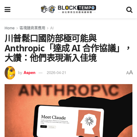
Home
區塊鏈商業應用
AI
川普鬆口國防部極可能與
Anthropic「達成 AI 合作協議」，
大讚：他們表現漸入佳境
A
by
Aspen
2026-04-21
A