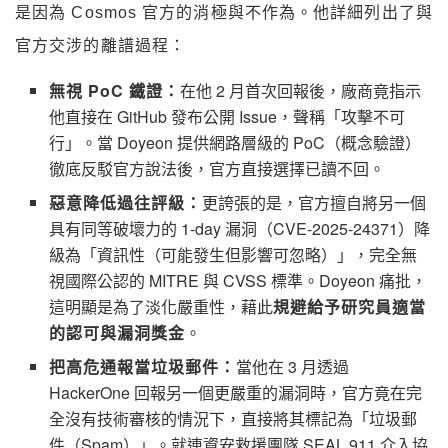
是因為 Cosmos 官方的消極與不作為。他詳細列出了與
官方交涉的離譜過程：
無視 PoC 鐵證：
在他 2 月首次回報後，廠商竟指示
他直接在 GitHub 發布公開 Issue，聲稱「攻擊不可
行」。當 Doyeon 提供網路層級的 PoC（概念驗證）
徹底反駁官方說法後，官方直接選擇已讀不回。
惡意降低過往評級：
更誇張的是，官方擅自將另一個
具有同等破壞力的 1-day 漏洞（CVE-2025-24371）降
級為「資訊性（可能發生但影響可忽略）」，完全無
視國際公認的 MITRE 與 CVSS 標準。Doyeon 痛批，
這明顯是為了淡化嚴重性，藉此
規避給予研究員適當
的認可與漏洞獎金
。
把高危通報當垃圾郵件：
當他在 3 月透過
HackerOne 回報另一個更嚴重的漏洞時，官方竟在完
全沒有技術審核的情況下，直接將其標記為「垃圾郵
件（Spam）」。就連資安救援團隊 SEAL 911 介入協