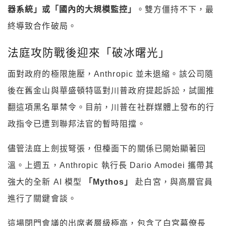
器系統」或「國內的大規模監控」
。雙方僵持不下，最
終導致合作破局。
法庭攻防戰後迎來「破冰曙光」
面對政府的極限施壓，Anthropic 並未退縮。該公司隨
後在舊金山與華盛頓特區對川普政府提起訴訟，試圖推
翻這項黑名單禁令。目前，川普在社群媒體上發布的行
政指令已遭到聯邦法官的暫時阻擋。
儘管法庭上劍拔弩張，但檯面下的關係已開始顯著回
溫。上週五，Anthropic 執行長 Dario Amodei 攜帶其
強大的全新 AI 模型
「Mythos」
赴白宮，與高層官員
進行了關鍵會談。
這場閉門會議的出席者層級極高，包含了白宮幕僚長