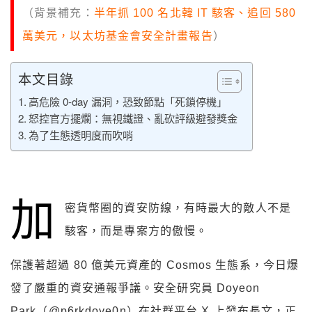
（背景補充：
半年抓 100 名北韓 IT 駭客、追回 580
萬美元，以太坊基金會安全計畫報告
）
本文目錄
高危險 0-day 漏洞，恐致節點「死鎖停機」
怒控官方擺爛：無視鐵證、亂砍評級避發獎金
為了生態透明度而吹哨
加
密貨幣圈的資安防線，有時最大的敵人不是
駭客，而是專案方的傲慢。
保護著超過 80 億美元資產的 Cosmos 生態系，今日爆
發了嚴重的資安通報爭議。安全研究員 Doyeon
Park（@p6rkdoye0n）在社群平台 X 上發布長文，正