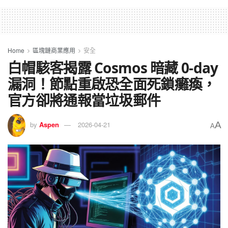
Home
區塊鏈商業應用
安全
白帽駭客揭露 Cosmos 暗藏 0-day
漏洞！節點重啟恐全面死鎖癱瘓，
官方卻將通報當垃圾郵件
A
by
Aspen
2026-04-21
A