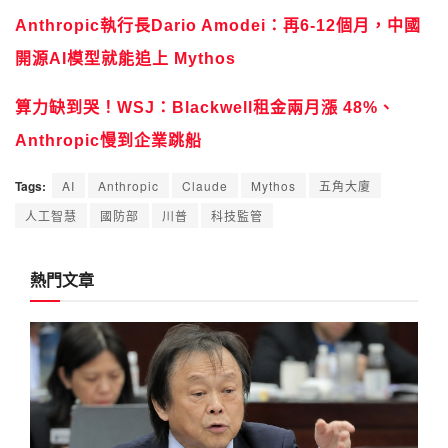
Anthropic執行長Dario Amodei：再6-12個月，中國
開源AI模型就能追上 Mythos
算力缺到哭！WSJ：Blackwell租金兩月漲 48%、
Anthropic慢到企業跳船
Tags:
AI
Anthropic
Claude
Mythos
五角大廈
人工智慧
國防部
川普
科技監管
熱門文章