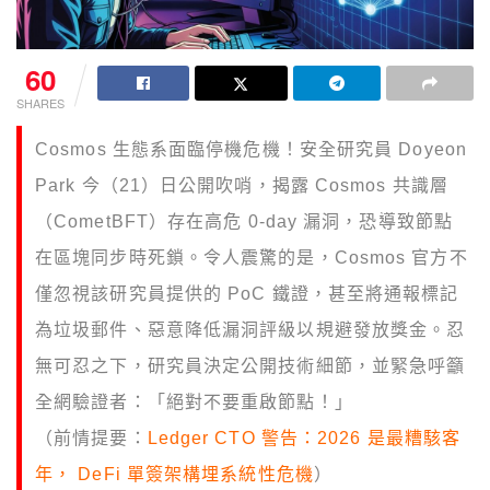
60
SHARES
Cosmos 生態系面臨停機危機！安全研究員 Doyeon
Park 今（21）日公開吹哨，揭露 Cosmos 共識層
（CometBFT）存在高危 0-day 漏洞，恐導致節點
在區塊同步時死鎖。令人震驚的是，Cosmos 官方不
僅忽視該研究員提供的 PoC 鐵證，甚至將通報標記
為垃圾郵件、惡意降低漏洞評級以規避發放獎金。忍
無可忍之下，研究員決定公開技術細節，並緊急呼籲
全網驗證者：「絕對不要重啟節點！」
（前情提要：
Ledger CTO 警告：2026 是最糟駭客
年， DeFi 單簽架構埋系統性危機
）