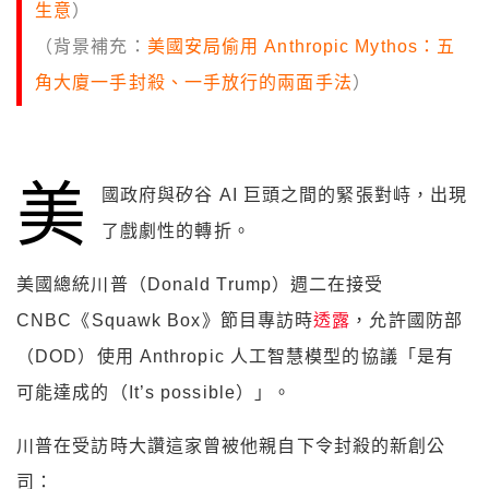
生意
）
（背景補充：
美國安局偷用 Anthropic Mythos：五
角大廈一手封殺、一手放行的兩面手法
）
美
國政府與矽谷 AI 巨頭之間的緊張對峙，出現
了戲劇性的轉折。
美國總統川普（Donald Trump）週二在接受
CNBC《Squawk Box》節目專訪時
透露
，允許國防部
（DOD）使用 Anthropic 人工智慧模型的協議「是有
可能達成的（It’s possible）」。
川普在受訪時大讚這家曾被他親自下令封殺的新創公
司：