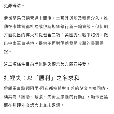
更難辨清。
伊斯蘭馬巴德管道卡關後，土耳其與埃及積極介入，推
動在卡達首都杜哈或伊斯坦堡舉行新一輪會談。但伊朗
方面提出的停火前提包含三項：美國支付戰爭賠償、撤
出中東軍事基地、提供不再對伊朗發動攻擊的書面保
證。
這三項條件目前尚無跡象顯示美方願意接受。
扎裡夫：以「勝利」之名求和
伊朗軍事將領阿里·阿布都拉希對川普的貼文直接回嗆，
稱其為「無助、緊張、失衡且愚蠢的行動」，顯示德黑
蘭在強硬外交語言上並未退讓。