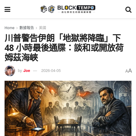
Home
數據報告
美國
川普警告伊朗「地獄將降臨」下
48 小時最後通牒：談和或開放荷
姆茲海峽
A
by
Joe
2026-04-05
A