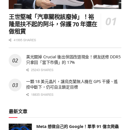
王世堅喊「汽車關稅該廢掉」！裕
隆是扶不起的阿斗，保護 70 年還在
做租賃
41995 SHARES
美光關掉 Crucial 後出保固改退現金！網友送修 DDR5
只拿回「當下市價」的 17%
25243 SHARES
一顆 18 美元晶片，讓烏克蘭無人機在 GPS 干擾、遙
控中斷下，仍可自主鎖定目標
18835 SHARES
最新文章
Meta 想做自己的 Google！單季 91 億次爬蟲