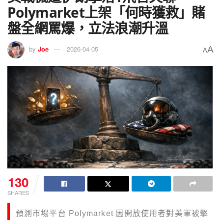
Polymarket上架「何時獲救」賭
盤全網罵爆，立法浪潮升溫
A
by
Joe
2026-04-05
A
130
SHARES
預測市場平台 Polymarket 因開放使用者對美軍被擊