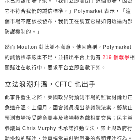
示已將該市場下架。「我們立即關閉了這個市場，因為
它不符合我們的誠信標準，」Polymarket 表示，「這
個市場不應該被發布，我們正在調查它是如何透過內部
防護機制的。」
然而 Moulton 對此並不滿意。他回應稱，Polymarket
的誠信標準嚴重不足，並指出平台上仍有
219 個戰爭
相
關賭注在執行中，要求平台立即全數下架。
立法浪潮升溫，CFTC 也出手
此事件發生之際，美國政界對預測市場的監管討論也正
急速升溫。上個月，國會議員提出參議院法案，擬禁止
預測市場接受體育賽事及賭場類遊戲相關交易；民主黨
參議員 Chris Murphy 也承諾推動立法，禁止與政府行
動掛鉤的賭注，並直指當前針對戰爭的各類押注行為。