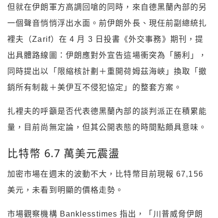
但就在伊朗軍方高調回嗆的同時，來自德黑蘭內部的另
一個聲音悄悄浮出水面。前伊朗外長、現任前副總統扎
裡夫（Zarif）在 4 月 3 日投書《外交事務》期刊，提
出具體路線圖：伊朗應對外宣告這場衝突為「勝利」，
同時提出以「限縮核計劃＋重開荷姆茲海峽」換取「撤
銷所有制裁＋美伊互不侵犯協定」的整套方案。
扎裡夫的呼籲是否代表德黑蘭內部的談判派正在積累能
量，目前尚無定論，但其公開表態的時間點頗具意味。
比特幣 6.7 萬美元震盪
加密市場在週末的波動不大，比特幣目前現報 67,156
美元，未看到明顯的價格走勢。
市場觀察機構 Banklesstimes 指出，「川普威脅伊朗