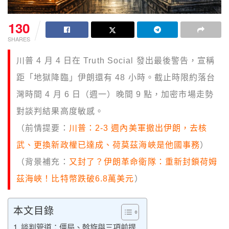
130
SHARES
川普 4 月 4 日在 Truth Social 發出最後警告，宣稱
距「地獄降臨」伊朗還有 48 小時。截止時限約落台
灣時間 4 月 6 日（週一）晚間 9 點，加密市場走勢
對談判結果高度敏感。
（前情提要：
川普：2-3 週內美軍撤出伊朗，去核
武、更換新政權已達成、荷莫茲海峽是他國事務
）
（背景補充：
又封了？伊朗革命衛隊：重新封鎖荷姆
茲海峽！比特幣跌破6.8萬美元
）
本文目錄
談判管道：僵局、斡旋與三項前提