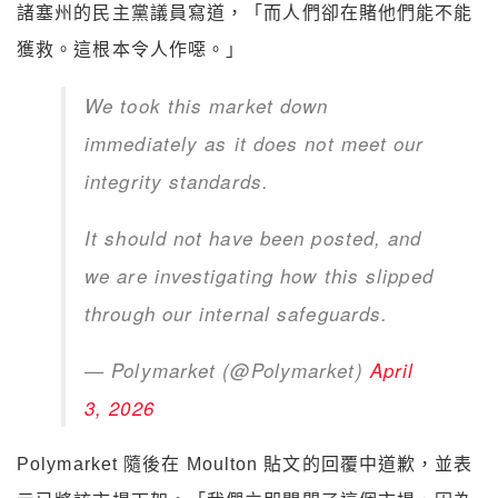
諸塞州的民主黨議員寫道，「而人們卻在賭他們能不能
獲救。這根本令人作噁。」
We took this market down
immediately as it does not meet our
integrity standards.
It should not have been posted, and
we are investigating how this slipped
through our internal safeguards.
— Polymarket (@Polymarket)
April
3, 2026
Polymarket 隨後在 Moulton 貼文的回覆中道歉，並表