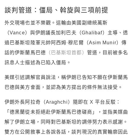
談判管道：僵局、斡旋與三項前提
外交現場也並不樂觀。這輪由美國副總統萬斯
（Vance）與伊朗議長加利巴夫（Ghalibaf）主導、透
過巴基斯坦陸軍元帥阿西姆·穆尼爾（Asim Munir）傳
話的伊斯蘭馬巴德
（巴基斯坦首都）
管道，目前被多名
訊息人士描述為已陷入僵局。
美媒引述調解官員說法，稱伊朗已告知不願在伊斯蘭馬
巴德與美方會面，並認為美方提出的條件無法接受。
伊朗外長阿拉奇（Araghchi）隨即在 X 平台反駁：
「德黑蘭從未拒絕赴伊斯蘭馬巴德磋商」，並指美媒曲
解了伊朗立場，同時對巴基斯坦的調停努力表示感謝。
雙方在公開敘事上各說各話，談判現況的真實輪廓因此