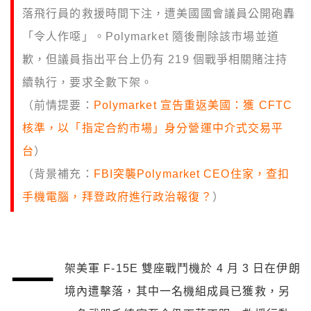
落飛行員的救援時間下注，遭美國國會議員公開砲轟
「令人作噁」。Polymarket 隨後刪除該市場並道
歉，但議員指出平台上仍有 219 個戰爭相關賭注持
續執行，要求全數下架。
（前情提要：
Polymarket 宣告重返美國：獲 CFTC
核準，以「指定合約市場」身分營運中介式交易平
台
）
（背景補充：
FBI突襲Polymarket CEO住家，查扣
手機電腦，拜登政府進行政治報復？
）
一
架美軍 F-15E 雙座戰鬥機於 4 月 3 日在伊朗
境內遭擊落，其中一名機組成員已獲救，另