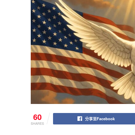
60
分享至Facebook
SHARES