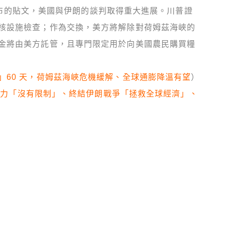
最新發布的貼文，美國與伊朗的談判取得重大進展。川普證
核設施檢查；作為交換，美方將解除對荷姆茲海峽的
金將由美方託管，且專門限定用於向美國農民購買糧
」60 天，荷姆茲海峽危機緩解、全球通膨降溫有望
）
總統權力「沒有限制」、終結伊朗戰爭「拯救全球經濟」、