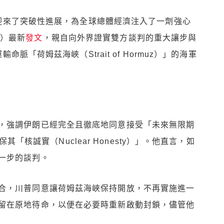
迎來了突破性進展，為全球總體經濟注入了一劑強心
p）最新
發文
，親自向外界證實雙方談判的重大讓步與
「荷姆茲海峽（Strait of Hormuz）」的海軍
，強調伊朗已經完全且徹底地同意接受「未來無限期
確保其「核誠實（Nuclear Honesty）」。他直言，如
一步的談判。
合，川普同意讓荷姆茲海峽保持開放，不再實施進一
留在原地待命，以便在必要時重新啟動封鎖，儘管他