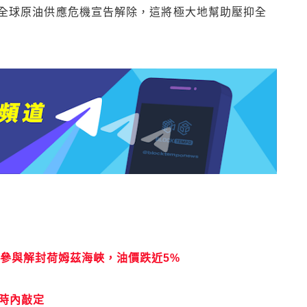
全球原油供應危機宣告解除，這將極大地幫助壓抑全
參與解封荷姆茲海峽，油價跌近5%
時內敲定