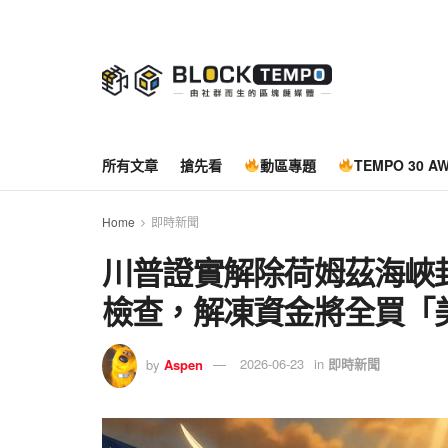
所有文章
搶先看
動區專題
TEMPO 30 A
Home
即時新聞
川普證實解除荷姆茲海峽
檢查，解凍資金將全買「
by
Aspen
2026-06-23
in
即時新聞