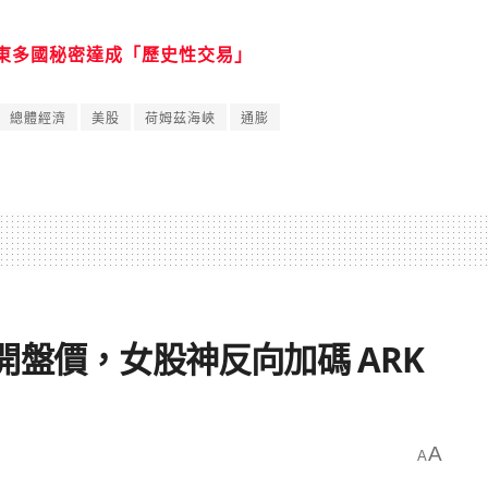
東多國秘密達成「歷史性交易」
總體經濟
美股
荷姆茲海峽
通膨
50開盤價，女股神反向加碼 ARK
A
A