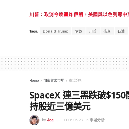
川普：取消今晚轟炸伊朗，美國與以色列等中
Tags:
Donald Trump
伊朗
川普
核查
石油
Home
加密貨幣市場
市場分析
SpaceX 連三黑跌破$1
持股近三億美元
by
Joe
2026-06-23
in
市場分析