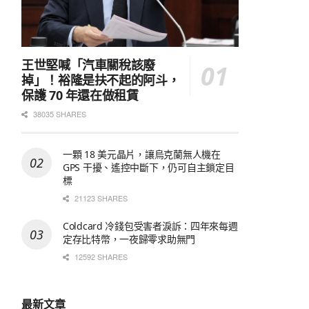
王世堅喊「汽車關稅該廢
掉」！裕隆是扶不起的阿斗，
保護 70 年還在做租賃
38035 SHARES
一顆 18 美元晶片，讓烏克蘭無人機在
GPS 干擾、遙控中斷下，仍可自主鎖定目
標
21123 SHARES
Coldcard 冷錢包受害者淚訴：四年來每週
定存比特幣，一夜歸零求助無門
12592 SHARES
最新文章