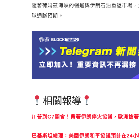
隨著荷姆茲海峽的暢通與伊朗石油重返市場，
球通膨預期。
相關報導
川普到G7開會！帶著伊朗停火協議，歐洲搶著
巴基斯坦總理：美國伊朗和平協議預計在24小