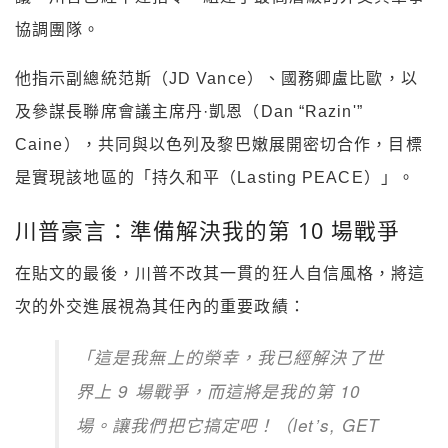
協調團隊。
他指示副總統范斯（JD Vance）、國務卿盧比歐，以
及參謀長聯席會議主席丹·凱恩（Dan “Razin'”
Caine），共同與以色列及黎巴嫩展開密切合作，目標
是實現該地區的「持久和平（Lasting PEACE）」。
川普豪言：準備解決我的第 10 場戰爭
在貼文的最後，川普不改其一貫的狂人自信風格，將這
次的外交進展視為其任內的重要政績：
「這是我無上的榮幸，我已經解決了世
界上 9 場戰爭，而這將是我的第 10
場。讓我們把它搞定吧！（let’s, GET