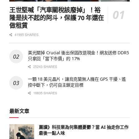
王世堅喊「汽車關稅該廢掉」！裕
隆是扶不起的阿斗，保護 70 年還在
做租賃
41995 SHARES
美光關掉 Crucial 後出保固改退現金！網友送修 DDR5
只拿回「當下市價」的 17%
25243 SHARES
一顆 18 美元晶片，讓烏克蘭無人機在 GPS 干擾、遙
控中斷下，仍可自主鎖定目標
18835 SHARES
最新文章
薦讀》科技業為何集體憂鬱？當 AI 抽走你工作
最後一點人味