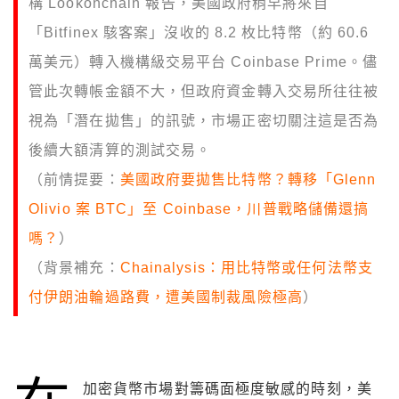
構 Lookonchain 報告，美國政府稍早將來自
「Bitfinex 駭客案」沒收的 8.2 枚比特幣（約 60.6
萬美元）轉入機構級交易平台 Coinbase Prime。儘
管此次轉帳金額不大，但政府資金轉入交易所往往被
視為「潛在拋售」的訊號，市場正密切關注這是否為
後續大額清算的測試交易。
（前情提要：
美國政府要拋售比特幣？轉移「Glenn
Olivio 案 BTC」至 Coinbase，川普戰略儲備還搞
嗎？
）
（背景補充：
Chainalysis：用比特幣或任何法幣支
付伊朗油輪過路費，遭美國制裁風險極高
）
加密貨幣市場對籌碼面極度敏感的時刻，美