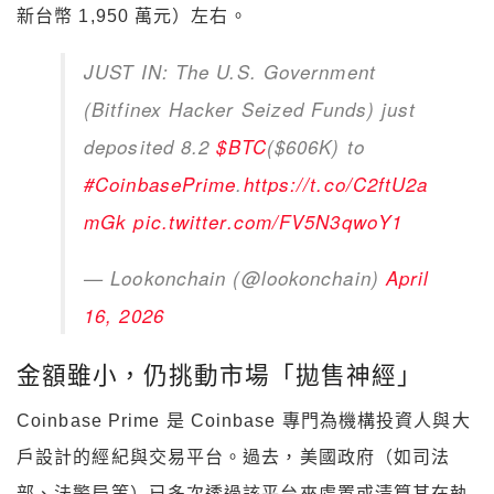
新台幣 1,950 萬元）左右。
JUST IN: The U.S. Government
(Bitfinex Hacker Seized Funds) just
deposited 8.2
$BTC
($606K) to
#CoinbasePrime
.
https://t.co/C2ftU2a
mGk
pic.twitter.com/FV5N3qwoY1
— Lookonchain (@lookonchain)
April
16, 2026
金額雖小，仍挑動市場「拋售神經」
Coinbase Prime 是 Coinbase 專門為機構投資人與大
戶設計的經紀與交易平台。過去，美國政府（如司法
部、法警局等）已多次透過該平台來處置或清算其在執