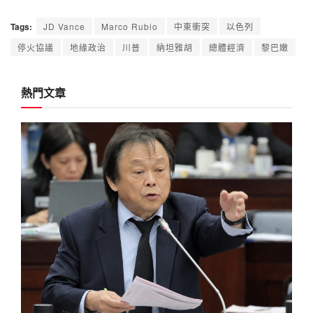
Tags:
JD Vance
Marco Rubio
中東衝突
以色列
停火協議
地緣政治
川普
納坦雅胡
總體經濟
黎巴嫩
熱門文章