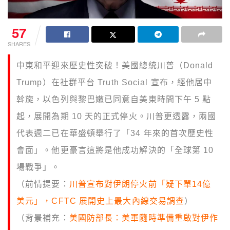
57
SHARES
中東和平迎來歷史性突破！美國總統川普（Donald
Trump）在社群平台 Truth Social 宣布，經他居中
斡旋，以色列與黎巴嫩已同意自美東時間下午 5 點
起，展開為期 10 天的正式停火。川普更透露，兩國
代表週二已在華盛頓舉行了「34 年來的首次歷史性
會面」。他更豪言這將是他成功解決的「全球第 10
場戰爭」。
（前情提要：
川普宣布對伊朗停火前「疑下單14億
美元」，CFTC 展開史上最大內線交易調查
）
（背景補充：
美國防部長：美軍隨時準備重啟對伊作