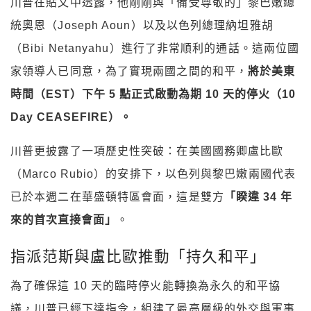
川普在貼文中透露，他剛剛與「備受尊敬的」黎巴嫩總
統奧恩（Joseph Aoun）以及以色列總理納坦雅胡
（Bibi Netanyahu）進行了非常順利的通話。這兩位國
家領導人已同意，為了實現兩國之間的和平，
將於美東
時間（EST）下午 5 點正式啟動為期 10 天的停火（10
Day CEASEFIRE）。
川普更披露了一項歷史性突破：在美國國務卿盧比歐
（Marco Rubio）的安排下，以色列與黎巴嫩兩國代表
已於本週二在華盛頓特區會面，這是雙方
「睽違 34 年
來的首次直接會面」
。
指派范斯與盧比歐推動「持久和平」
為了確保這 10 天的臨時停火能轉換為永久的和平協
議，川普已經下達指令，組建了最高層級的外交與軍事