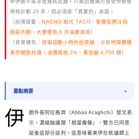
申伊朗不尋求發展核武器。川普回應稱可接受伊朗暫
停核計劃 20 年，但必須是「真實的」承諾。
（前情提要：
NACHO 取代 TACO：華爾街押注荷
姆茲不開，大摩警告 6 月油庫見底
）
（背景補充：
荷姆茲數小時內迎突破：沙烏地媒體曝
美伊開放共識，油價再挫 3%、黃金破 4,750 鎂
）
重點摘要
伊
朗外長阿拉格齊（Abbas Araghchi）發文表
示，濃縮鈾議題「相當複雜」，雙方已同意
延後這部分談判。這意味著美伊在核議題上