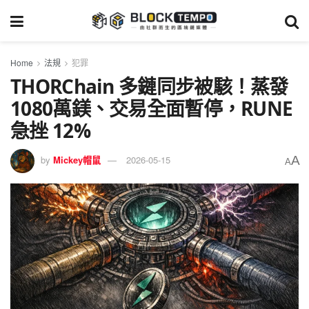
Home
法規
犯罪
THORChain 多鏈同步被駭！蒸發
1080萬鎂、交易全面暫停，RUNE
急挫 12%
A
by
Mickey帽鼠
2026-05-15
A