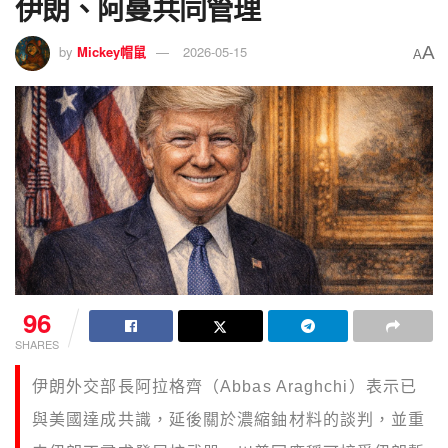
伊朗、阿曼共同管理
A
by
Mickey帽鼠
2026-05-15
A
96
SHARES
伊朗外交部長阿拉格齊（Abbas Araghchi）表示已
與美國達成共識，延後關於濃縮鈾材料的談判，並重