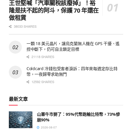
王世堅喊「汽車關稅該廢掉」！裕
隆是扶不起的阿斗，保護 70 年還在
做租賃
38033 SHARES
一顆 18 美元晶片，讓烏克蘭無人機在 GPS 干擾、遙
控中斷下，仍可自主鎖定目標
21118 SHARES
Coldcard 冷錢包受害者淚訴：四年來每週定存比特
幣，一夜歸零求助無門
12592 SHARES
最新文章
山寨牛市掰了：95%代幣跑輸比特幣，73%慘
崩90%
2026-08-07