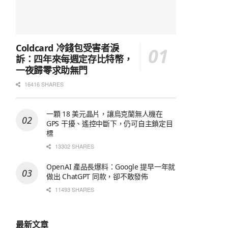
Coldcard 冷錢包受害者淚
訴：四年來每週定存比特幣，
一夜歸零求助無門
16416 SHARES
一顆 18 美元晶片，讓烏克蘭無人機在
GPS 干擾、遙控中斷下，仍可自主鎖定目
標
13302 SHARES
OpenAI 產品長爆料：Google 提早一年就
做出 ChatGPT 同款，卻不敢發佈
11493 SHARES
最新文章