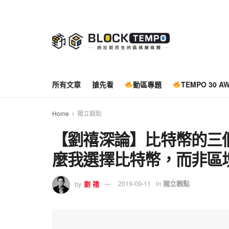
所有文章
搶先看
動區專題
TEMPO 30 A
Home
獨立觀點
【劉禧深論】比特幣的三
麼我選擇比特幣，而非區
by
劉 禧
2019-09-11
in
獨立觀點