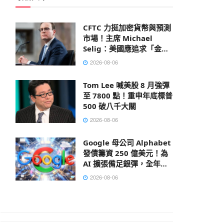
CFTC 力挺加密貨幣與預測
市場！主席 Michael
Selig：美國應追求「金融
創新」而非國際監管共識
2026-08-06
Tom Lee 喊美股 8 月強彈
至 7800 點！重申年底標普
500 破八千大關
2026-08-06
Google 母公司 Alphabet
發債籌資 250 億美元！為
AI 擴張備足銀彈，全年資
本支出上看 2050 億鎂
2026-08-06