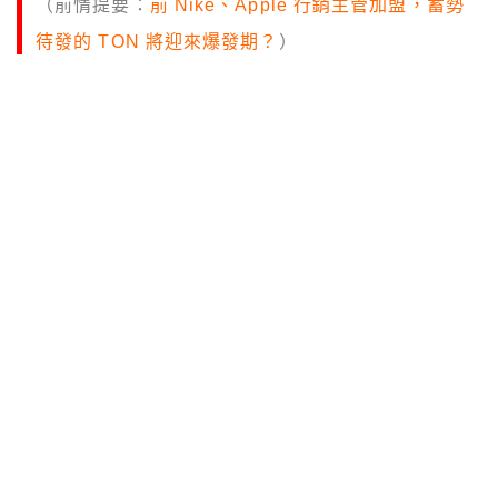
（前情提要：
前 Nike、Apple 行銷主管加盟，蓄勢
待發的 TON 將迎來爆發期？
）
（背景補充：
TON Foundation 任命 Gerardo
Carucci 擔任 CMO，主責全球品牌與社群策略
）
即
時通訊軟體巨頭 Telegram 創辦人 Pavel
Durov 於 2025 年 10 月 29 日，在杜拜舉行
的 Blockchain Life 2025 論壇主舞台上，正
式宣布推出名為「Cocoon」的去中心化網路。該網路
全稱為 Confidential Compute Open Network（保密
計算開放網路），旨在將人工智慧（AI）與 TON 區塊
鏈技術進行深度整合，提供擁有隱私保護的 AI 計算服
務。