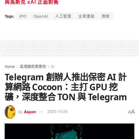
與馬斯克 xAI 正面對衝
Tags:
IPO
OpenAI
人工智慧
企業重組
微軟
Home
區塊鏈商業應用
AI
Telegram 創辦人推出保密 AI 計
算網路 Cocoon：主打 GPU 挖
礦，深度整合 TON 與 Telegram
A
by
Aspen
2025-10-29
A