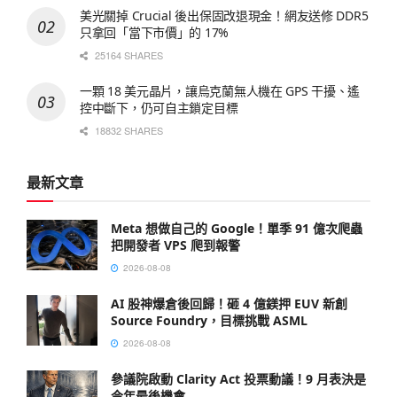
美光關掉 Crucial 後出保固改退現金！網友送修 DDR5
只拿回「當下市價」的 17%
25164 SHARES
一顆 18 美元晶片，讓烏克蘭無人機在 GPS 干擾、遙
控中斷下，仍可自主鎖定目標
18832 SHARES
最新文章
Meta 想做自己的 Google！單季 91 億次爬蟲
把開發者 VPS 爬到報警
2026-08-08
AI 股神爆倉後回歸！砸 4 億鎂押 EUV 新創
Source Foundry，目標挑戰 ASML
2026-08-08
參議院啟動 Clarity Act 投票動議！9 月表決是
今年最後機會