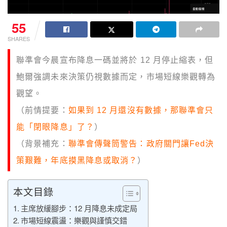
55
SHARES
聯準會今晨宣布降息一碼並將於 12 月停止縮表，但
鮑爾強調未來決策仍視數據而定，市場短線樂觀轉為
觀望。
（前情提要：
如果到 12 月還沒有數據，那聯準會只
能「閉眼降息」了？
）
（背景補充：
聯準會傳聲筒警告：政府關門讓Fed決
策艱難，年底摸黑降息或取消？
）
本文目錄
主席放緩腳步：12 月降息未成定局
市場短線震盪：樂觀與謹慎交錯