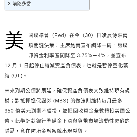
前路多岔
美
國聯準會（Fed）在今（30）日凌晨傳來兩
項關鍵決策：主席鮑爾宣布調降一碼，讓聯
邦資金利率區間降至 3.75%－4%，並宣布
12 月 1 日起停止縮減資產負債表，也就是暫停量化緊
縮 (QT)。
未來到期公債將展延，確保資產負債表大致維持現有規
模；對抵押擔保證券 (MBS) 的做法則維持每月最多
350 億美元到期不續投，並把回收資金全數轉投美國公
債。此舉針對銀行準備金下滑與貨幣市場流動性緊俏的
隱憂，意在防堵金融系統出現裂縫。