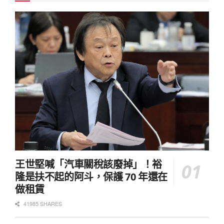
王世堅喊「汽車關稅該廢掉」！裕
隆是扶不起的阿斗，保護 70 年還在
做租賃
41985 SHARES