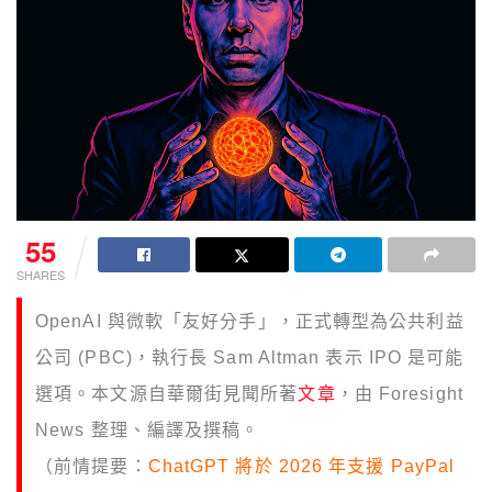
55
SHARES
OpenAI 與微軟「友好分手」，正式轉型為公共利益
公司 (PBC)，執行長 Sam Altman 表示 IPO 是可能
選項。本文源自華爾街見聞所著
文章
，由 Foresight
News 整理、編譯及撰稿。
（前情提要：
ChatGPT 將於 2026 年支援 PayPal