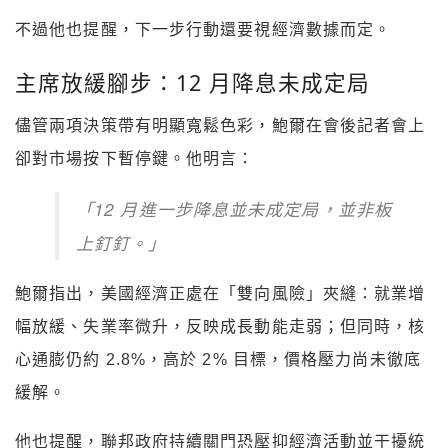
不過他也提醒，下一步行動還要視經濟數據而定。
主席放緩腳步：12 月降息未成定局
儘管兩項決策帶有明顯寬鬆色彩，鮑爾在會後記者會上
卻對市場按下暫停鍵。他明言：
「12 月進一步降息並未成定局，並非板
上釘釘。」
鮑爾指出，美國經濟正處在「雙向風險」夾縫：就業增
幅放緩、失業率微升，反映成長動能走弱；但同時，核
心通膨仍約 2.8%，高於 2% 目標，價格壓力尚未徹底
緩解。
他也提醒，聯邦政府持續關門恐壓抑經濟活動並干擾統