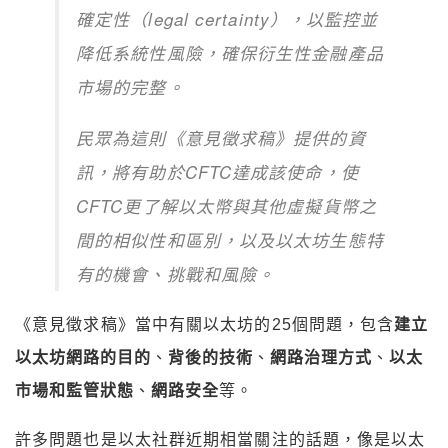
確定性（legal certainty），以監控並
降低系統性風險，確保衍生性金融產品
市場的完整。
民眾為這則《意見徵求稿》提供的資
訊，將有助於CFTC達成該使命，使
CFTC更了解以太幣與其他虛擬貨幣之
間的相似性和區別，以及以太坊生態特
有的機會、挑戰和風險。
《意見徵求稿》當中有關以太坊的25個問題，包含
建立
以太坊網路的目的
、
背後的技術
、
網路治理方式
、
以太
市場和監管狀態
、
網路安全
等。
許多問題也是以太社群近期相當關注的話題，像是以太