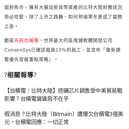
面對熊市，擁有大量加密貨幣資產的比特大陸財務狀況
勢必吃緊，除了上市之路難，如何熬過寒冬更成了當務
之急。
動區
先前也
報導
，世界最大的區塊鏈軟體開發公司
ConsenSys已確認裁員13％的員工，並宣布「重新調
整優先發展重點策略」。
?
相關報導
?
【台積電｜比特大陸】挖礦芯片銷售受中美貿易戰
影響？台積電聳聳肩不在乎
假消息？比特大陸（Bitmain）遭爆欠台積電3億美
元，台積電回應：一切正常