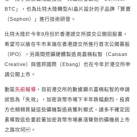
BTC」，也為比特大陸轉型AI晶片設計的子品牌「算豐
（Sophon）」進行技術研發。
比特大陸於今年9月份於香港證交所提交公開招股書，
希望可以搶在牛市末端在香港證交所進行首次公開募股
（IPO），另兩間挖礦硬體製造商嘉楠耘智（Canaan
Creative）與億邦國際（Ebang）也在今年於港交所申
請公開上市。
動區
先前報導
，目前港交所的數據顯示嘉楠耘智的申請
狀態為「失效」，加密貨幣市場下半年跌幅劇烈、投資
方也頻頻質疑這些礦機製造商獲利模式，諸多不確定因
素導致這些要趁著加密貨幣市場暴漲聲勢的礦機商上市
之路坎坷。