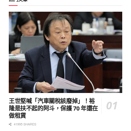
王世堅喊「汽車關稅該廢掉」！裕
隆是扶不起的阿斗，保護 70 年還在
做租賃
41995 SHARES