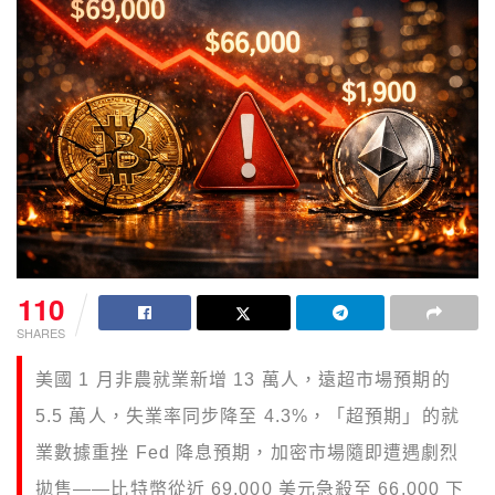
110
SHARES
美國 1 月非農就業新增 13 萬人，遠超市場預期的
5.5 萬人，失業率同步降至 4.3%，「超預期」的就
業數據重挫 Fed 降息預期，加密市場隨即遭遇劇烈
拋售——比特幣從近 69,000 美元急殺至 66,000 下