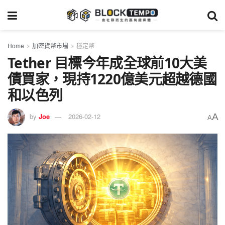
Home
加密貨幣市場
穩定幣
Tether 目標今年成全球前10大美
債買家，現持1220億美元超越德國
和以色列
A
by
Joe
2026-02-12
A