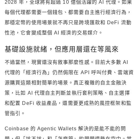
2028 年，全球將有超過 10 億個活躍的 AI 代理。如果
每個代理都需要一個錢包、都需要自主進行經濟行為，
那穩定幣的使用場景就不再只是跨境匯款和 DeFi 流動
性池，它會變成整個 AI 經濟的交易媒介。
基礎設施就緒，但應用層還在等風來
不過當然，現實還沒有敘事那麼性感。目前大多數 AI
代理的「經濟行為」仍然侷限在 API 呼叫付費、雲端資
源購買這類相對簡單的場景。真正複雜的自主金融決
策，比如 AI 代理自主判斷並執行套利策略、自主選擇
和配置 DeFi 收益產品，還需要更成熟的風控框架和監
管指引。
Coinbase 的 Agentic Wallets 解決的是能不能的問
題，但「該不該」和「怎麼管」的問題還懸在空中。當