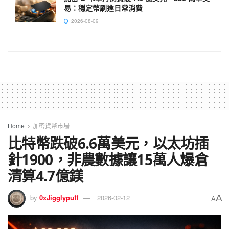
易：穩定幣刷進日常消費
2026-08-09
Home
加密貨幣市場
比特幣跌破6.6萬美元，以太坊插
針1900，非農數據讓15萬人爆倉
清算4.7億鎂
A
by
0xJigglypuff
2026-02-12
A