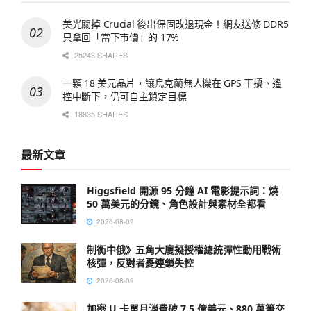
美光關掉 Crucial 後出保固改退現金！網友送修 DDR5
只拿回「當下市價」的 17%
25243 SHARES
一顆 18 美元晶片，讓烏克蘭無人機在 GPS 干擾、遙
控中斷下，仍可自主鎖定目標
18835 SHARES
最新文章
Higgsfield 開源 95 分鐘 AI 電影提示詞：燒
50 萬美元的分鏡、角色設計與素材全都看
2026-08-09
制衡中俄》五角大廈擬授權總統彈性動用戰術
核彈，反對者憂連鎖失控
2026-08-09
加密 U 卡單月消費破 7.5 億美元、880 萬筆交