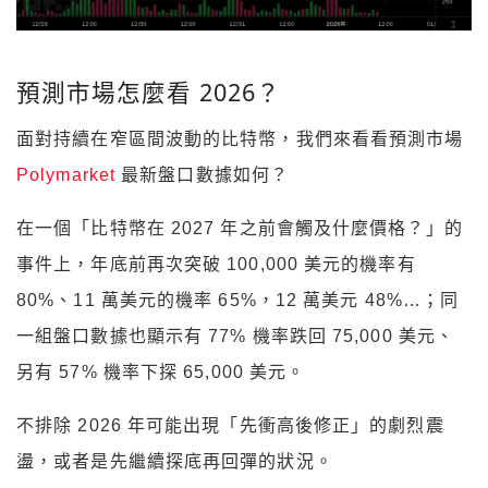
預測市場怎麼看 2026？
面對持續在窄區間波動的比特幣，我們來看看預測市場
Polymarket
最新盤口數據如何？
在一個「
比特幣在 2027 年之前會觸及什麼價格？」的
事件上，年底前再次突破 100,000 美元的機率有
80%、11 萬美元的機率 65%，12 萬美元 48%…；同
一組盤口數據也顯示有 77% 機率跌回 75,000 美元、
另有 57% 機率下探 65,000 美元。
不排除 2026 年可能出現「先衝高後修正」的劇烈震
盪，或者是先繼續探底再回彈的狀況。