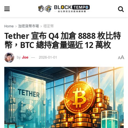
Home
加密貨幣市場
穩定幣
Tether 宣布 Q4 加倉 8888 枚比特
幣，BTC 總持倉量逼近 12 萬枚
A
by
Joe
2026-01-01
A