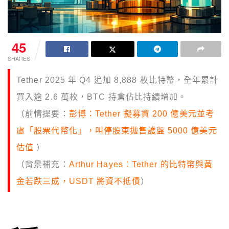
45
SHARES
Tether 2025 年 Q4 追加 8,888 枚比特幣，全年累計
買入逾 2.6 萬枚，BTC 持倉佔比持續增加。
（前情提要：
彭博：Tether 擬募資 200 億美元並考
慮「股票代幣化」，叫停股東拋售護盤 5000 億美元
估值
）
（背景補充：
Arthur Hayes：Tether 的比特幣與黃
金若跌三成，USDT 將資不抵債
）