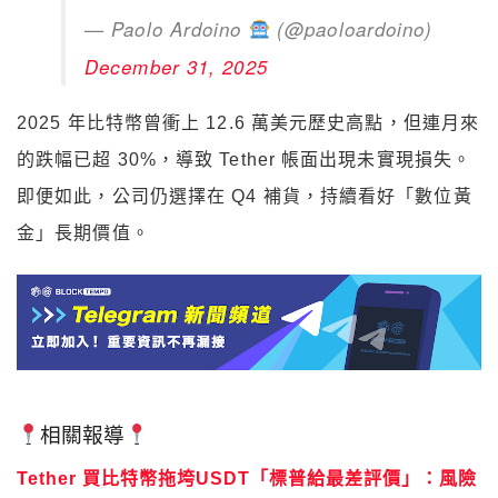
— Paolo Ardoino
(@paoloardoino)
December 31, 2025
2025 年比特幣曾衝上 12.6 萬美元歷史高點，但連月來
的跌幅已超 30%，導致 Tether 帳面出現未實現損失。
即便如此，公司仍選擇在 Q4 補貨，持續看好「數位黃
金」長期價值。
相關報導
Tether 買比特幣拖垮USDT「標普給最差評價」：風險