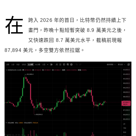
在
跨入 2026 年的首日，比特幣仍然持續上下
畫門，昨晚十點短暫突破 8.9 萬美元之後，
又快速跌回 8.7 萬美元水平，截稿前現報
87,894 美元，多空雙方依然拉鋸。