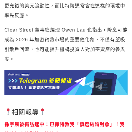
更充裕的美元流動性，而比特幣通常會在這樣的環境中
率先反應。
Clear Street 董事總經理 Owen Lau 也指出，降息可能
成為 2026 年加密貨幣市場的重要催化劑，不僅有望吸
引散戶回流，也可能提升機構投資人對加密資產的參與
度。
相關報導
孫宇晨被街訪逮中：巴菲特教我「慎選結婚對象」！我