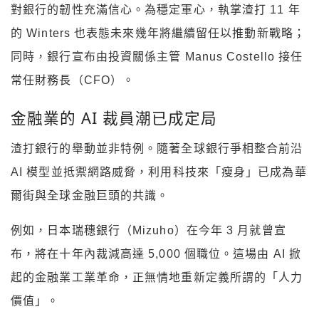
對銀行的韌性充滿信心。為穩定軍心，執掌渣打 11 年
的 Winters 也表態未來幾年將繼續留任以推動新戰略；
同時，銀行宣布由投資關係主管 Manus Costello 接任
常任財務長（CFO）。
金融業的 AI 裁員潮已成定局
渣打銀行的舉動並非特例。隨著全球銀行爭相整合前沿
AI 模型並抵禦網路威脅，利用科技來「瘦身」已成為華
爾街與全球金融巨頭的共識。
例如，日本瑞穗銀行（Mizuho）在今年 3 月就曾宣
布，將在十年內裁減高達 5,000 個職位。這場由 AI 掀
起的金融業工業革命，正無情地重新定義所謂的「人力
價值」。