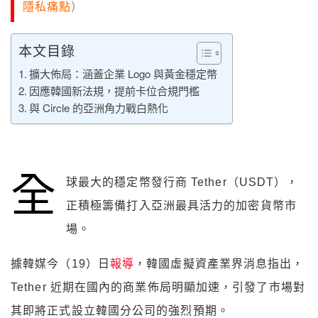
隱私痛點
）
本文目錄
擴大佈局：涵蓋企業 Logo 與黃金穩定幣
因應韓國新法規，提前卡位合規門檻
與 Circle 的亞洲角力戰白熱化
全
球最大的穩定幣發行商 Tether（USDT），
正積極籌備打入亞洲最具活力的加密貨幣市
場。
據韓媒今（19）日
報導
，韓國虛擬資產業界消息指出，
Tether 近期在國內的商業佈局明顯加速，引發了市場對
其即將正式設立韓國分公司的強烈預期。