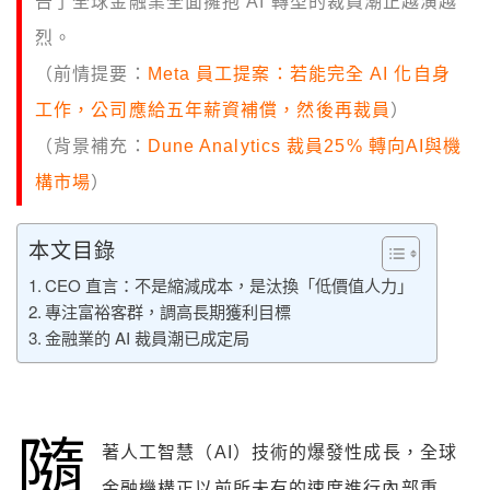
告了全球金融業全面擁抱 AI 轉型的裁員潮正越演越
烈。
（前情提要：
Meta 員工提案：若能完全 AI 化自身
工作，公司應給五年薪資補償，然後再裁員
）
（背景補充：
Dune Analytics 裁員25% 轉向AI與機
構市場
）
本文目錄
CEO 直言：不是縮減成本，是汰換「低價值人力」
專注富裕客群，調高長期獲利目標
金融業的 AI 裁員潮已成定局
隨
著人工智慧（AI）技術的爆發性成長，全球
金融機構正以前所未有的速度進行內部重