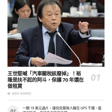
王世堅喊「汽車關稅該廢掉」！裕
隆是扶不起的阿斗，保護 70 年還在
做租賃
40947 SHARES
一顆 18 美元晶片，讓烏克蘭無人機在 GPS 干擾、遙