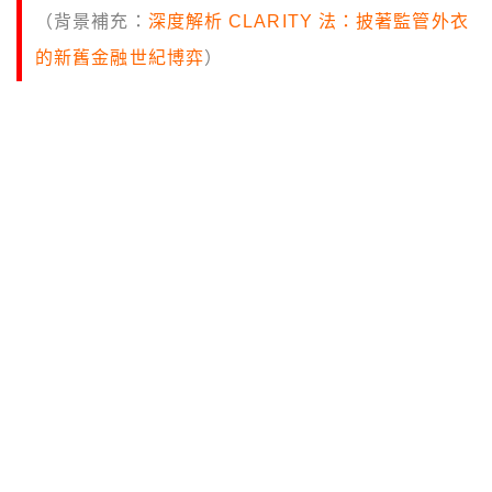
（背景補充：
深度解析 CLARITY 法：披著監管外衣
的新舊金融世紀博弈
）
別人說一切都會被代幣化，你還在等它發生。
我告訴你，它正在發生，就在此時此刻。
C
oinbase Institutional 共同執行長 Brett
Tejpaul 在一段被 Altcoin Daily 引用的訪談
中，用不到兩分鐘把華爾街正在發生的事攤開
來。