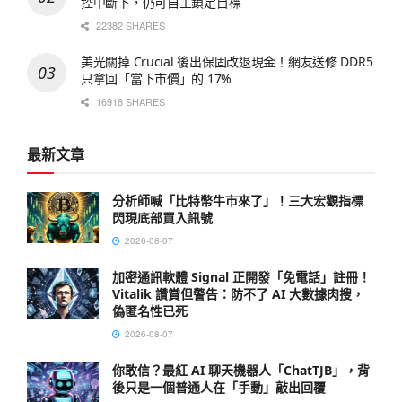
控中斷下，仍可自主鎖定目標
22382 SHARES
美光關掉 Crucial 後出保固改退現金！網友送修 DDR5
只拿回「當下市價」的 17%
16918 SHARES
最新文章
分析師喊「比特幣牛市來了」！三大宏觀指標
閃現底部買入訊號
2026-08-07
加密通訊軟體 Signal 正開發「免電話」註冊！
Vitalik 讚賞但警告：防不了 AI 大數據肉搜，
偽匿名性已死
2026-08-07
你敢信？最紅 AI 聊天機器人「ChatTJB」，背
後只是一個普通人在「手動」敲出回覆