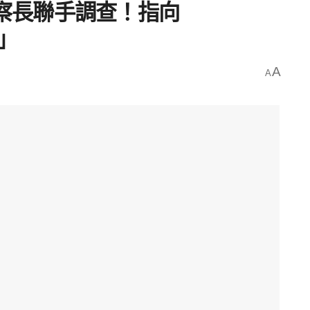
檢察長聯手調查！指向
全」
A
A