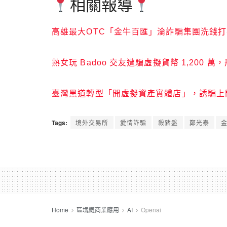
相關報導
高雄最大OTC「金牛百匯」淪詐騙集團洗錢打
熟女玩 Badoo 交友遭騙虛擬貨幣 1,200 萬
臺灣黑道轉型「開虛擬資產實體店」，誘騙上
Tags:
境外交易所
愛情詐騙
殺豬盤
鄭光泰
Home
區塊鏈商業應用
AI
Openai