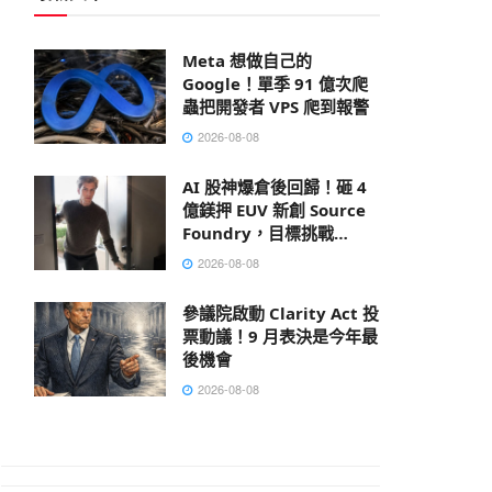
Meta 想做自己的
Google！單季 91 億次爬
蟲把開發者 VPS 爬到報警
2026-08-08
AI 股神爆倉後回歸！砸 4
億鎂押 EUV 新創 Source
Foundry，目標挑戰
ASML
2026-08-08
參議院啟動 Clarity Act 投
票動議！9 月表決是今年最
後機會
2026-08-08