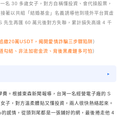
一名 30 多歲女子，對方自稱懂投資、會代操股票，
任，接著以共組「結婚基金」名義誘導他到境外平台買虛
先生再匯 60 萬元後對方失聯，累計損失高達 4 千
部追繳20萬USDT，揭開愛情詐騙三步驟陷阱
）
道勾結、非法加密金流、背後黑產鏈多可怕
）
的學費。根據東森新聞報導，台灣一名經營電子廠的 S
歲的女子，對方溫柔體貼又懂投資，兩人很快熱絡起來。
心的感情，從頭到尾都是一張鋪好的網，最後捲走他 4