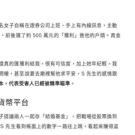
名女子自稱在證券公司上班、手上有內線訊息，主動
，前後匯了約 500 萬元的「獲利」進他的戶頭。真金
，還真的匯獲利給我，很有可信度，加上她年紀輕，我
問暖，甚至說要去廟裡幫他求平安，S 先生的感情跟
本，代表受害人已經被精準瞄準
。
貨幣平台
子提議兩人一起存「結婚基金」，把戰場從股票換到
。S 先生看到帳面上的數字一路往上跳，看起來賺得盆