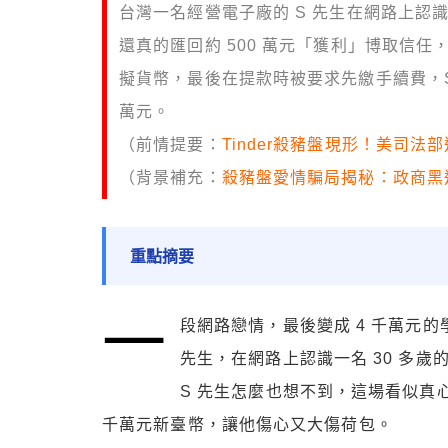
台灣一名經營電子廠的 S 先生在網路上認識
還真的匯回約 500 萬元「獲利」博取信
擬貨幣，最後在提款時被要求先繳手續費，S 
萬元。
（前情提要：
Tinder殺豬盤現形！美司法
（背景補充：
殺豬盤愛情騙局揭秘：政商黑
重點摘要
一
段網路戀情，最後變成 4 千萬元
先生，在網路上認識一名 30 多
S 先生怎麼也想不到，這場看似真
千萬元新臺幣，讓他傷心又大傷荷包。