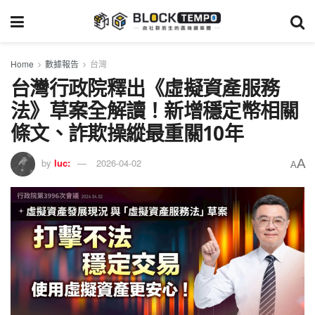
Home
數據報告
台灣
台灣行政院釋出《虛擬資產服務
法》草案全解讀！新增穩定幣相關
條文、詐欺操縱最重關10年
A
by
luc:
2026-04-02
A