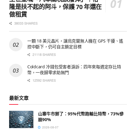
隆是扶不起的阿斗，保護 70 年還在
做租賃
38033 SHARES
一顆 18 美元晶片，讓烏克蘭無人機在 GPS 干擾、遙
控中斷下，仍可自主鎖定目標
21118 SHARES
Coldcard 冷錢包受害者淚訴：四年來每週定存比特
幣，一夜歸零求助無門
12592 SHARES
最新文章
山寨牛市掰了：95%代幣跑輸比特幣，73%慘
崩90%
2026-08-07