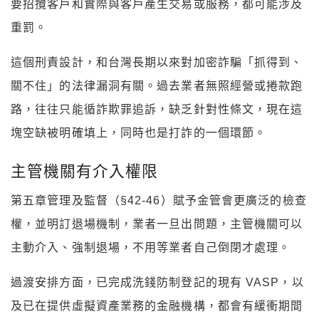
關不住」的法律漏洞有關。過去業者無照經營或捲款跑
路，往往只能循詐欺罪追訴，缺乏針對性條文，現在這
塊空缺被明確填上，同時也是打詐的一個環節。
主管機關有介入權限
第五章管理及監督（§42-46）賦予金管會更廣泛的檢查
權，並明訂退場機制，業者一旦出問題，主管機關可以
主動介入、強制退場，不用等業者自己倒閉才處理。
過渡安排方面，已完成洗錢防制登記的現有 VASP，以
及已在提供虛擬資產業務的金融機構，都會有緩衝期間
完成轉換，不會一夕之間面臨斷鏈。目前台灣已有 9 家
合規 VASP 通過金管會審查，18 家業者則已被列黑名
單永久停業。