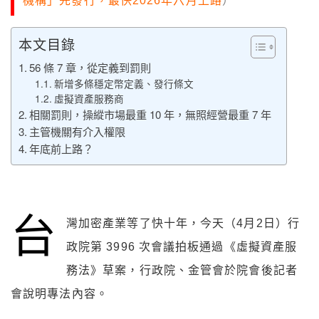
機構」先發行，最快2026年六月上路
）
本文目錄
56 條 7 章，從定義到罰則
新增多條穩定幣定義、發行條文
虛擬資產服務商
相關罰則，操縱市場最重 10 年，無照經營最重 7 年
主管機關有介入權限
年底前上路？
台
灣加密產業等了快十年，今天（4月2日）行
政院第 3996 次會議拍板通過《虛擬資產服
務法》草案，行政院、金管會於院會後記者
會說明專法內容。