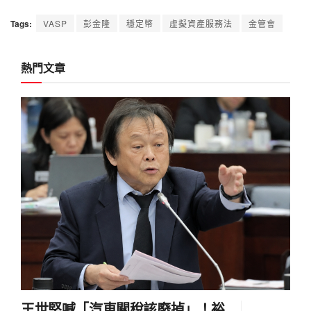
熱門文章
王世堅喊「汽車關稅該廢掉」！裕