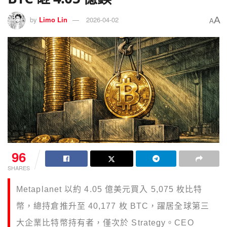
A
by
Limo Lin
2026-04-02
A
96
SHARES
Metaplanet 以約 4.05 億美元買入 5,075 枚比特
幣，總持倉推升至 40,177 枚 BTC，躍居全球第三
大企業比特幣持有者，僅次於 Strategy。CEO