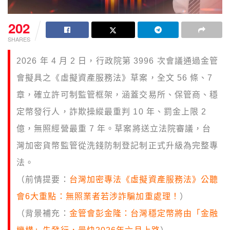
202
SHARES
2026 年 4 月 2 日，行政院第 3996 次會議通過金管
會擬具之《虛擬資產服務法》草案，全文 56 條、7
章，確立許可制監管框架，涵蓋交易所、保管商、穩
定幣發行人，詐欺操縱最重判 10 年、罰金上限 2
億，無照經營最重 7 年。草案將送立法院審議，台
灣加密貨幣監管從洗錢防制登記制正式升級為完整專
法。
（前情提要：
台灣加密專法《虛擬資產服務法》公聽
會6大重點：無照業者若涉詐騙加重處理！
）
（背景補充：
金管會彭金隆：台灣穩定幣將由「金融