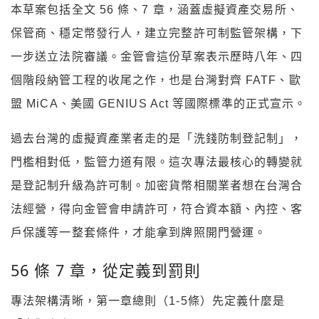
本草案包括全文 56 條、7 章，涵蓋虛擬資產交易所、
保管商、穩定幣發行人，建立完整許可制監管架構，下
一步送立法院審議。金管會這份草案表示歷時八年、四
個階段納管工程的收尾之作，也是台灣對齊 FATF、歐
盟 MiCA、美國 GENIUS Act 等國際標準的正式宣示。
過去台灣的虛擬資產業者走的是「洗錢防制登記制」，
門檻相對低，監管力道有限。這次專法最核心的轉變就
是登記制升級為許可制。加密貨幣相關業者想在台灣合
法經營，得向金管會申請許可，符合資本額、內控、客
戶保護等一整套條件，才能拿到牌照開門營運。
56 條 7 章，從定義到罰則
專法架構清晰，第一章總則（1-5條）先定義什麼是