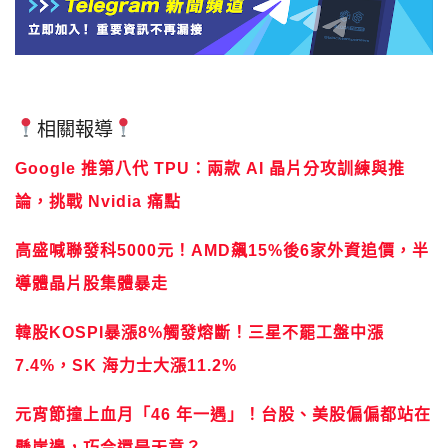
相關報導
Google 推第八代 TPU：兩款 AI 晶片分攻訓練與推
論，挑戰 Nvidia 痛點
高盛喊聯發科5000元！AMD飆15%後6家外資追價，半
導體晶片股集體暴走
韓股KOSPI暴漲8%觸發熔斷！三星不罷工盤中漲
7.4%，SK 海力士大漲11.2%
元宵節撞上血月「46 年一遇」！台股、美股偏偏都站在
懸崖邊，巧合還是天意？