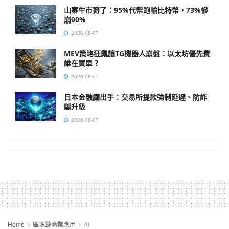
山寨牛市掰了：95%代幣跑輸比特幣，73%慘
崩90%
2026-08-07
MEV策略狂飆讓TG機器人崩盤：以太坊優先費
誰在買單？
2026-08-07
日本金融廳出手：交易所提款強制延遲、防詐
騙升級
2026-08-07
Home
區塊鏈商業應用
AI