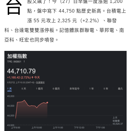
台
股又飆了！今（27）日早盤一度漲逾 1,200
點，盤中寫下 44,750 點歷史新高。台積電上
漲 55 元攻上 2,325 元（+2.2%）、聯發
科、台達電雙雙漲停板。記憶體族群聯電、華邦電、南
亞科、旺宏也同步噴發。