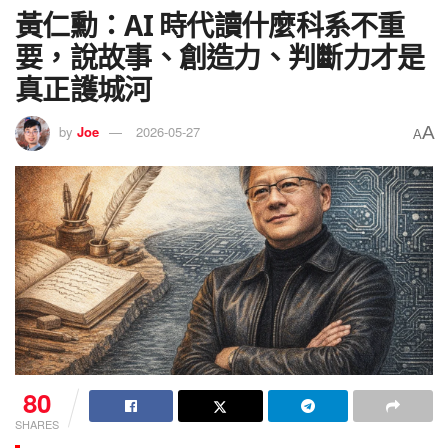
黃仁勳：AI 時代讀什麼科系不重
要，說故事、創造力、判斷力才是
真正護城河
A
by
Joe
2026-05-27
A
80
SHARES