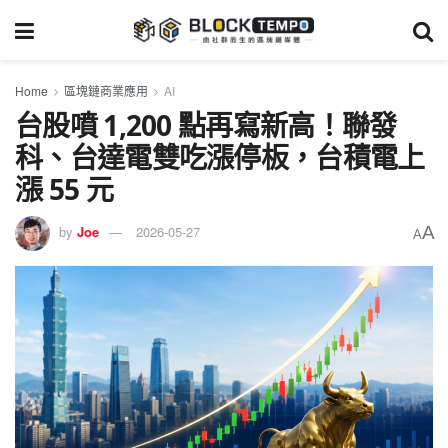
Home
區塊鏈商業應用
AI
台股噴 1,200 點再寫新高！聯發
科、台達電雙吃漲停板，台積電上
漲 55 元
A
by
Joe
2026-05-27
A