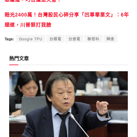
賠光2400萬！台灣股民心碎分享「凹單畢業文」：6年
順遂，川普狠打我臉
Tags:
Google TPU
台積電
台達電
聯發科
輝達
熱門文章