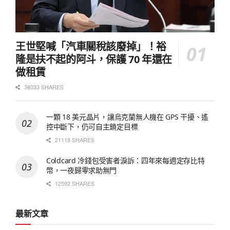
王世堅喊「汽車關稅該廢掉」！裕
隆是扶不起的阿斗，保護 70 年還在
做租賃
38033 SHARES
一顆 18 美元晶片，讓烏克蘭無人機在 GPS 干擾、遙
控中斷下，仍可自主鎖定目標
21118 SHARES
Coldcard 冷錢包受害者淚訴：四年來每週定存比特
幣，一夜歸零求助無門
12592 SHARES
最新文章