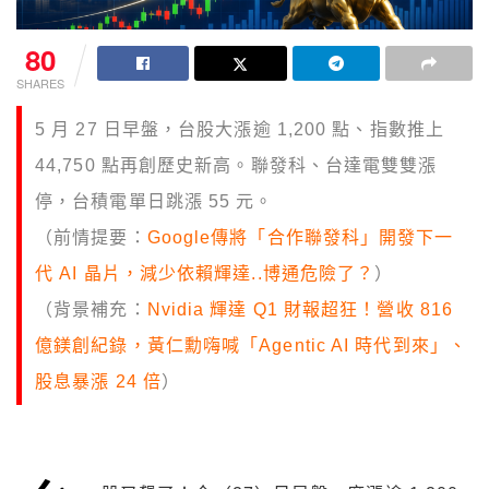
80
SHARES
5 月 27 日早盤，台股大漲逾 1,200 點、指數推上
44,750 點再創歷史新高。聯發科、台達電雙雙漲
停，台積電單日跳漲 55 元。
（前情提要：
Google傳將「合作聯發科」開發下一
代 AI 晶片，減少依賴輝達..博通危險了？
）
（背景補充：
Nvidia 輝達 Q1 財報超狂！營收 816
億鎂創紀錄，黃仁勳嗨喊「Agentic AI 時代到來」、
股息暴漲 24 倍
）