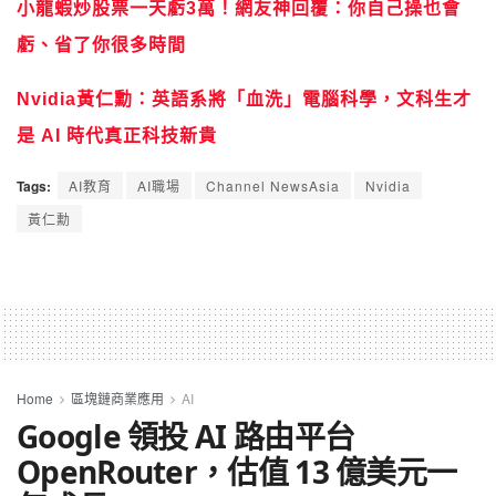
小龍蝦炒股票一天虧3萬！網友神回覆：你自己操也會
虧、省了你很多時間
Nvidia黃仁勳：英語系將「血洗」電腦科學，文科生才
是 AI 時代真正科技新貴
Tags:
AI教育
AI職場
Channel NewsAsia
Nvidia
黃仁勳
Home
區塊鏈商業應用
AI
Google 領投 AI 路由平台
OpenRouter，估值 13 億美元一