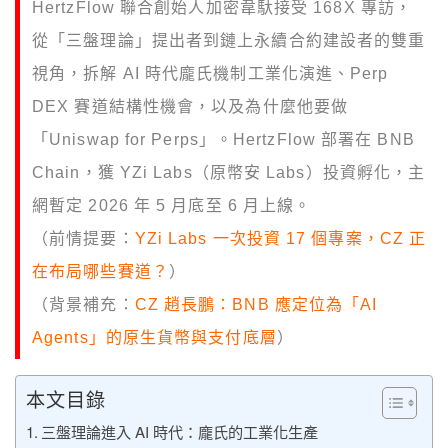
HertzFlow 聯合創始人加密韋馱接受 168X 專訪，
從「三盤理論」提出者到鏈上永續合約建設者的雙重
視角，拆解 AI 時代龐氏機制工業化演進、Perp
DEX 賽道結構性機會，以及為什麼他要做
「Uniswap for Perps」。HertzFlow 部署在 BNB
Chain，獲 YZi Labs（原幣安 Labs）投資孵化，主
網暫定 2026 年 5 月底至 6 月上線。
（前情提要：
YZi Labs 一次投資 17 個專案，CZ 正
在布局哪些賽道？
）
（背景補充：
CZ 趙長鵬：BNB 應定位為「AI
Agents」的原生貨幣與支付底層
）
本文目錄
三盤理論進入 AI 時代：龐氏的工業化生產