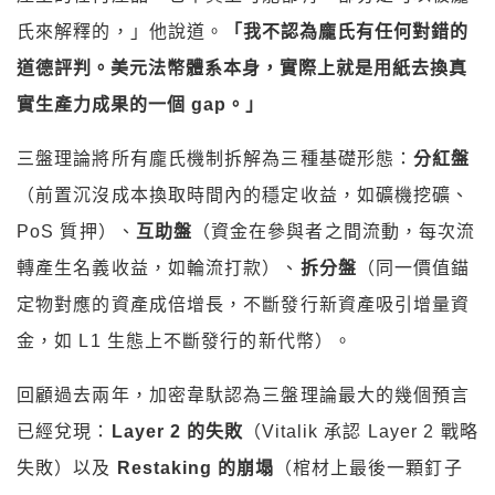
氏來解釋的，」他說道。
「我不認為龐氏有任何對錯的
道德評判。美元法幣體系本身，實際上就是用紙去換真
實生產力成果的一個 gap。」
三盤理論將所有龐氏機制拆解為三種基礎形態：
分紅盤
（前置沉沒成本換取時間內的穩定收益，如礦機挖礦、
PoS 質押）、
互助盤
（資金在參與者之間流動，每次流
轉產生名義收益，如輪流打款）、
拆分盤
（同一價值錨
定物對應的資產成倍增長，不斷發行新資產吸引增量資
金，如 L1 生態上不斷發行的新代幣）。
回顧過去兩年，加密韋馱認為三盤理論最大的幾個預言
已經兌現：
Layer 2 的失敗
（Vitalik 承認 Layer 2 戰略
失敗）以及
Restaking 的崩塌
（棺材上最後一顆釘子