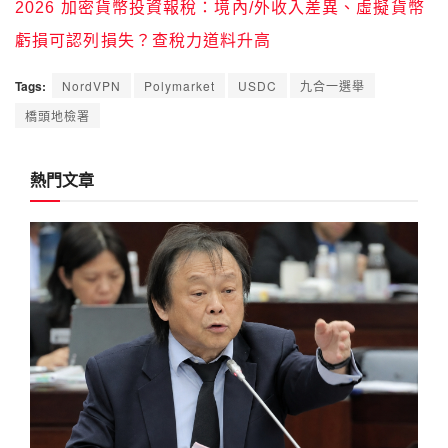
2026 加密貨幣投資報稅：境內/外收入差異、虛擬貨幣
虧損可認列損失？查稅力道料升高
Tags:
NordVPN
Polymarket
USDC
九合一選舉
橋頭地檢署
熱門文章