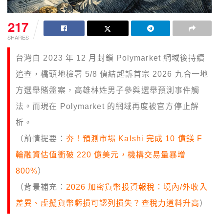
217
SHARES
台灣自 2023 年 12 月封鎖 Polymarket 網域後持續
追查，橋頭地檢署 5/8 偵結起訴首宗 2026 九合一地
方選舉賭盤案，高雄林姓男子參與選舉預測事件觸
法。而現在 Polymarket 的網域再度被官方停止解
析。
（前情提要：
夯！預測市場 Kalshi 完成 10 億鎂 F
輪融資估值衝破 220 億美元，機構交易量暴增
800%
）
（背景補充：
2026 加密貨幣投資報稅：境內/外收入
差異、虛擬貨幣虧損可認列損失？查稅力道料升高
）