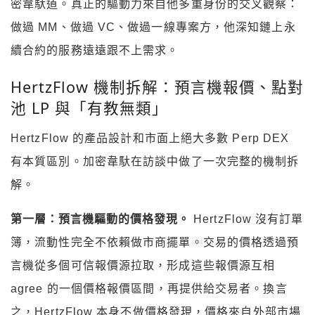
密韋馱道。真正的驅動力來自他多重身份的交叉觀察：
做過 MM、做過 VC、做過一線專案方，他深知鏈上永
續合約的服務遠遠跟不上需求。
HertzFlow 機制拆解：預言機報價、點對
池 LP 與「有教無類」
HertzFlow 的產品設計和市面上絕大多數 Perp DEX
有本質區別。加密韋馱在訪談中做了一次完整的機制拆
解。
第一層：預言機驅動的價格發現。
HertzFlow 沒有訂單
簿，流動性完全不依賴做市商擺單。交易的價格透過預
言機從多個可信報價源拉取，形成這些報價源互相
agree 的一個價格報價區間，再提供給交易者。換言
之，HertzFlow 本身不做價格發現，價格來自外部市場