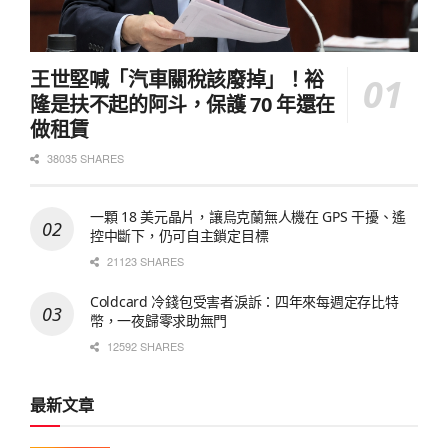
王世堅喊「汽車關稅該廢掉」！裕
隆是扶不起的阿斗，保護 70 年還在
做租賃
38035 SHARES
一顆 18 美元晶片，讓烏克蘭無人機在 GPS 干擾、遙
控中斷下，仍可自主鎖定目標
21123 SHARES
Coldcard 冷錢包受害者淚訴：四年來每週定存比特
幣，一夜歸零求助無門
12592 SHARES
最新文章