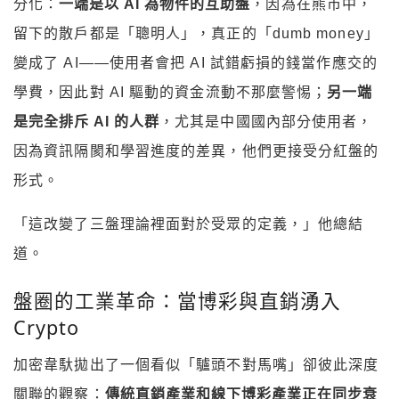
分化：
一端是以 AI 為物件的互助盤
，因為在熊市中，
留下的散戶都是「聰明人」，真正的「dumb money」
變成了 AI——使用者會把 AI 試錯虧損的錢當作應交的
學費，因此對 AI 驅動的資金流動不那麼警惕；
另一端
是完全排斥 AI 的人群
，尤其是中國國內部分使用者，
因為資訊隔閡和學習進度的差異，他們更接受分紅盤的
形式。
「這改變了三盤理論裡面對於受眾的定義，」他總結
道。
盤圈的工業革命：當博彩與直銷湧入
Crypto
加密韋馱拋出了一個看似「驢頭不對馬嘴」卻彼此深度
關聯的觀察：
傳統直銷產業和線下博彩產業正在同步衰