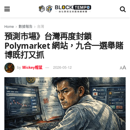
Home
數據報告
台灣
預測市場》台灣再度封鎖
Polymarket 網站，九合一選舉賭
博既打又抓
A
by
Mickey帽鼠
2026-05-12
A