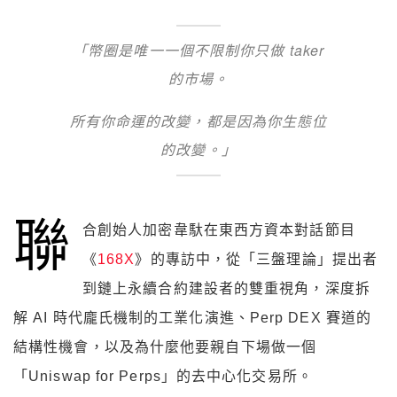
「幣圈是唯一一個不限制你只做 taker
的市場。
所有你命運的改變，都是因為你生態位
的改變。」
聯
合創始人加密韋馱在東西方資本對話節目
《
168X
》的專訪中，從「三盤理論」提出者
到鏈上永續合約建設者的雙重視角，深度拆
解 AI 時代龐氏機制的工業化演進、Perp DEX 賽道的
結構性機會，以及為什麼他要親自下場做一個
「Uniswap for Perps」的去中心化交易所。