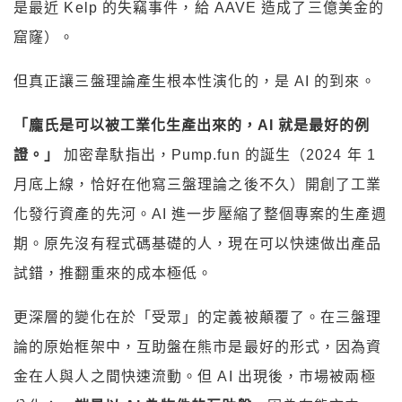
是最近 Kelp 的失竊事件，給 AAVE 造成了三億美金的
窟窿）。
但真正讓三盤理論產生根本性演化的，是 AI 的到來。
「龐氏是可以被工業化生產出來的，AI 就是最好的例
證。」
加密韋馱指出，Pump.fun 的誕生（2024 年 1
月底上線，恰好在他寫三盤理論之後不久）開創了工業
化發行資產的先河。AI 進一步壓縮了整個專案的生產週
期。原先沒有程式碼基礎的人，現在可以快速做出產品
試錯，推翻重來的成本極低。
更深層的變化在於「受眾」的定義被顛覆了。在三盤理
論的原始框架中，互助盤在熊市是最好的形式，因為資
金在人與人之間快速流動。但 AI 出現後，市場被兩極