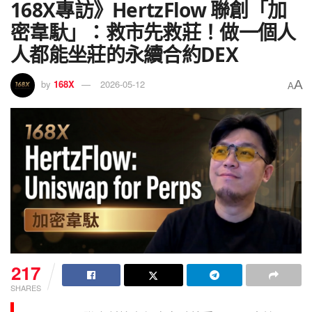
168X專訪》HertzFlow 聯創「加
密韋馱」：救市先救莊！做一個人
人都能坐莊的永續合約DEX
A
by
168X
2026-05-12
A
217
SHARES