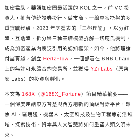
加密韋馱，華語加密圈最活躍的 KOL 之一，前 VC 投
資人，擁有傳統證券投行、做市商、一線專案操盤的多
重實戰經驗。2023 年底發表的「三盤理論」，以分紅
盤、互助盤、拆分盤三種基礎模型拆解一切龐氏機制，
成為加密產業內廣泛引用的認知框架。如今，他將理論
付諸實踐，創立
HertzFlow
，一個部署在 BNB Chain
上的無許可永續合約交易所，並獲得
YZi
Labs
（原幣
安 Labs）的投資與孵化。
本文為
168X
（
@168X_Fortune
）節目精華摘要——
一個深度連結東方智慧與西方創新的頂級對話平台，聚
焦 AI、區塊鏈、機器人、太空科技及生物工程等前沿領
域，探索技術、資本與人文智慧將如何重塑人類文明未
來。