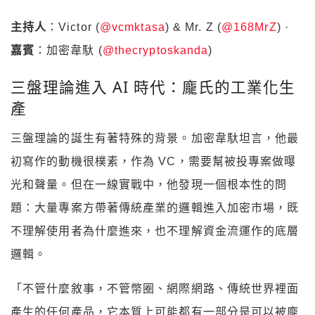
主持人
：Victor (
@vcmktasa
) & Mr. Z (
@168MrZ
) ·
嘉賓
：加密韋馱 (
@thecryptoskanda
)
三盤理論進入 AI 時代：龐氏的工業化生
產
三盤理論的誕生有著特殊的背景。加密韋馱坦言，他最
初寫作的動機很樸素，作為 VC，需要幫被投專案做曝
光和聲量。但在一線實戰中，他發現一個根本性的問
題：大量專案方帶著傳統產業的邏輯進入加密市場，既
不理解使用者為什麼進來，也不理解資金流運作的底層
邏輯。
「不管什麼敘事，不管幣圈、網際網路、傳統世界裡面
產生的任何產品，它本質上可能都有一部分是可以被龐