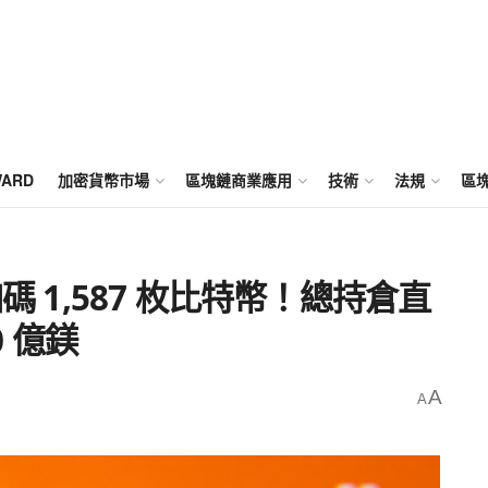
WARD
加密貨幣市場
區塊鏈商業應用
技術
法規
區
再加碼 1,587 枚比特幣！總持倉直
0 億鎂
A
A