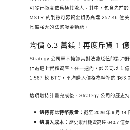
可發行額度依舊極其驚人。其中，包含先前於 3 
MSTR 的剩餘可募資金額仍高達 257.46
具備強大的法幣吸金動能。
均價 6.3 萬鎂！再度斥資 1 億美
Strategy 公司毫不掩飾其對法幣貶值的對
化為鏈上實體資產。在一週內，該公司以 1 
1,587 枚 BTC，平均購入價格為精準的 $63,02
這項增持計畫完成後，Strategy 公司的
總持有比特幣數量：
截至 2026 年 6 月 1
總購入成本：
歷史累計耗資高達 640.7 億