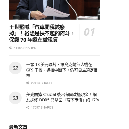
王世堅喊「汽車關稅該廢
掉」！裕隆是扶不起的阿斗，
保護 70 年還在做租賃
41456 SHARES
一顆 18 美元晶片，讓烏克蘭無人機在
GPS 干擾、遙控中斷下，仍可自主鎖定目
標
22413 SHARES
美光關掉 Crucial 後出保固改退現金！網
友送修 DDR5 只拿回「當下市價」的 17%
17597 SHARES
最新文章