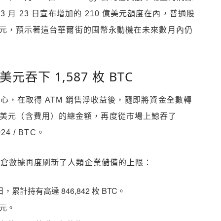
月 23 日宣布增加的 210 億美元額度在內，普通股
 億美元，預示著這台華爾街的囤幣永動機在未來數月內仍
元吞下 1,587 枚 BTC
沖野心，在取得 ATM 銷售淨收益後，隨即將資金全數轉
億美元（含費用）的總金額，再度從市場上鯨吞了
4 / BTC。
歷史持倉數據再度刷新了人類企業儲備的上限：
4 日，累計持有高達 846,842 枚 BTC。
美元。