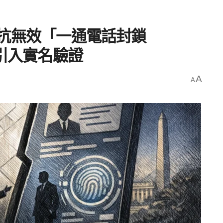
壓抵抗無效「一通電話封鎖
即將引入實名驗證
A
A