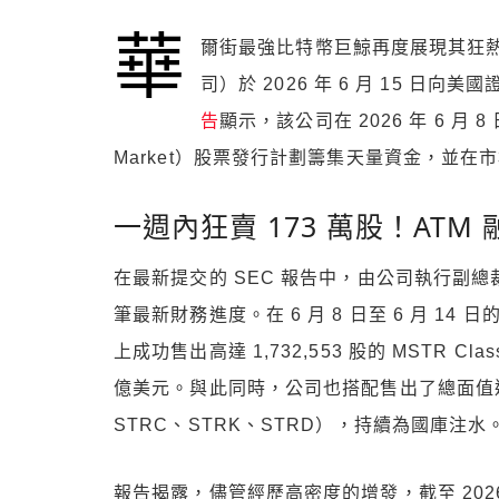
華
爾街最強比特幣巨鯨再度展現其狂熱的「
司）於 2026 年 6 月 15 日向
告
顯示，該公司在 2026 年 6 月 8 
Market）股票發行計劃籌集天量資金，並在
一週內狂賣 173 萬股！ATM 
在最新提交的 SEC 報告中，由公司執行副總裁兼
筆最新財務進度。在 6 月 8 日至 6 月 14 日
上成功售出高達 1,732,553 股的 MSTR C
億美元。與此同時，公司也搭配售出了總面值達 4
STRC、STRK、STRD），持續為國庫注水
報告揭露，儘管經歷高密度的增發，截至 2026 年