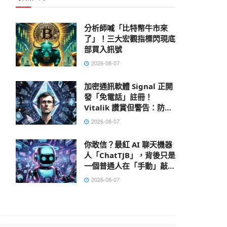
分析師喊「比特幣牛市來
了」！三大宏觀指標閃現底
部買入訊號
2026-08-07
加密通訊軟體 Signal 正開
發「免電話」註冊！
Vitalik 讚賞但警告：防不
了 AI 大數據肉搜，偽匿名
2026-08-07
性已死
你敢信？最紅 AI 聊天機器
人「ChatTJB」，背後只是
一個普通人在「手動」敲出
回覆
2026-08-07