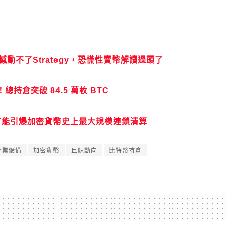
憾動不了Strategy，恐慌性賣幣解讀過頭了
幣！總持倉突破 84.5 萬枚 BTC
ne 很可能引爆加密貨幣史上最大規模連鎖清算
企業儲備
加密貨幣
巨鯨動向
比特幣持倉