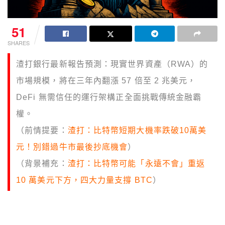
51
SHARES
渣打銀行最新報告預測：現實世界資產（RWA）的
市場規模，將在三年內翻漲 57 倍至 2 兆美元，
DeFi 無需信任的運行架構正全面挑戰傳統金融霸
權。
（前情提要：
渣打：比特幣短期大機率跌破10萬美
元！別錯過牛市最後抄底機會
）
（背景補充：
渣打：比特幣可能「永遠不會」重返
10 萬美元下方，四大力量支撐 BTC
）