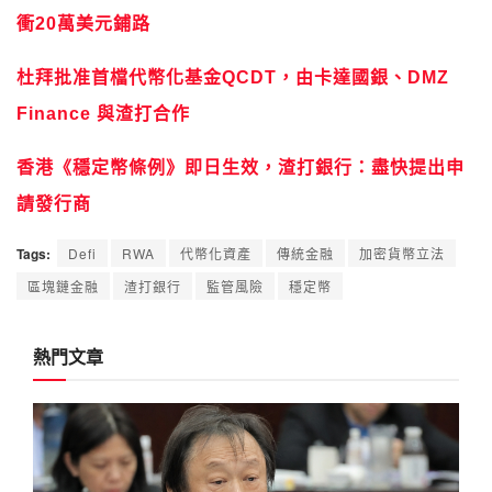
衝20萬美元鋪路
杜拜批准首檔代幣化基金QCDT，由卡達國銀、DMZ
Finance 與渣打合作
香港《穩定幣條例》即日生效，渣打銀行：盡快提出申
請發行商
Tags:
Defi
RWA
代幣化資產
傳統金融
加密貨幣立法
區塊鏈金融
渣打銀行
監管風險
穩定幣
熱門文章