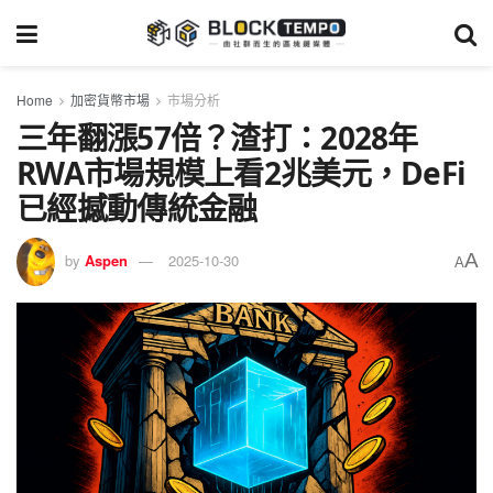
Home
加密貨幣市場
市場分析
三年翻漲57倍？渣打：2028年
RWA市場規模上看2兆美元，DeFi
已經撼動傳統金融
A
by
Aspen
2025-10-30
A