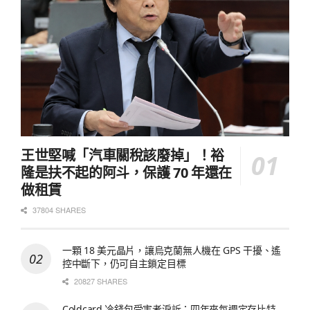
王世堅喊「汽車關稅該廢掉」！裕
隆是扶不起的阿斗，保護 70 年還在
做租賃
37804 SHARES
一顆 18 美元晶片，讓烏克蘭無人機在 GPS 干擾、遙
控中斷下，仍可自主鎖定目標
20827 SHARES
Coldcard 冷錢包受害者淚訴：四年來每週定存比特