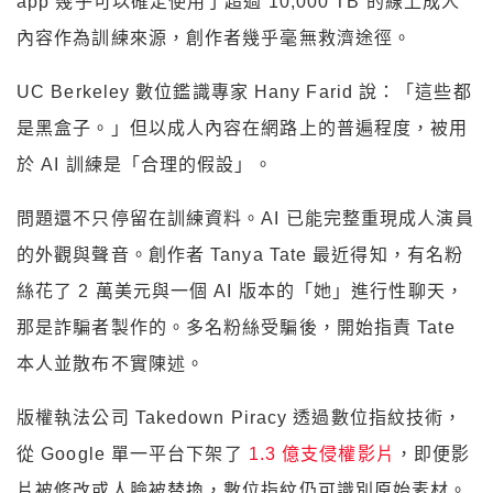
app 幾乎可以確定使用了超過 10,000 TB 的線上成人
內容作為訓練來源，創作者幾乎毫無救濟途徑。
UC Berkeley 數位鑑識專家 Hany Farid 說：「這些都
是黑盒子。」但以成人內容在網路上的普遍程度，被用
於 AI 訓練是「合理的假設」。
問題還不只停留在訓練資料。AI 已能完整重現成人演員
的外觀與聲音。創作者 Tanya Tate 最近得知，有名粉
絲花了 2 萬美元與一個 AI 版本的「她」進行性聊天，
那是詐騙者製作的。多名粉絲受騙後，開始指責 Tate
本人並散布不實陳述。
版權執法公司 Takedown Piracy 透過數位指紋技術，
從 Google 單一平台下架了
1.3 億支侵權影片
，即便影
片被修改或人臉被替換，數位指紋仍可識別原始素材。