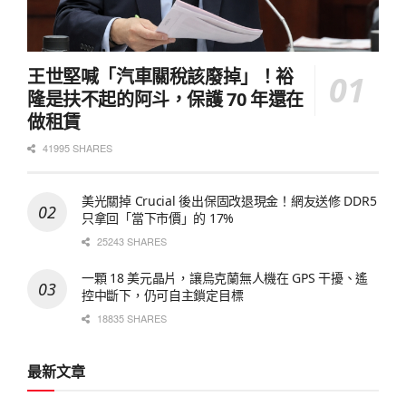
王世堅喊「汽車關稅該廢掉」！裕
隆是扶不起的阿斗，保護 70 年還在
做租賃
41995 SHARES
美光關掉 Crucial 後出保固改退現金！網友送修 DDR5
只拿回「當下市價」的 17%
25243 SHARES
一顆 18 美元晶片，讓烏克蘭無人機在 GPS 干擾、遙
控中斷下，仍可自主鎖定目標
18835 SHARES
最新文章