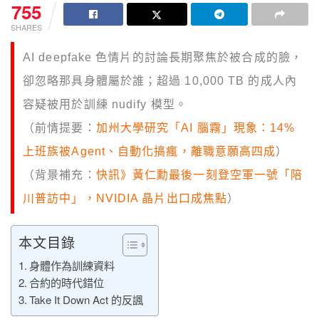
755
SHARES
AI deepfake 色情片的討論長期聚焦於被合成的臉，
卻忽略那具身體屬於誰；超過 10,000 TB 的成人內
容疑被用於訓練 nudify 模型。
（前情提要：
加州大學研究「AI 腦霧」現象：14%
上班族被Agent、自動化搞瘋，離職意願高四成
）
（背景補充：
快訊》黃仁勳最後一刻登空軍一號「陪
川普訪中」，NVIDIA 晶片出口成焦點
）
本文目錄
身體作為訓練資料
合約的時代錯位
Take It Down Act 的反諷