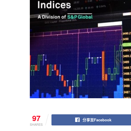
97
分享至Facebook
SHARES