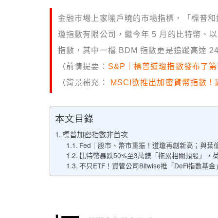
金融市場上家喻戶曉的市場指標，「標普和
瓊指數有限公司，繼今年 5 月的比特幣、
指數，其中一檔 BDM 指數更是追蹤高達 2
（前情提要：
S&P｜標普道瓊指數發布了
（背景補充：
MSCI欲推出加密貨幣指數！
本文目錄
標普加密指數非首次
Fed｜股市、幣市重振！道瓊再創新高；與葉倫
比特幣暴跌50%至3萬鎂「拖累相關類股」，荷
不只ETF！資管公司Bitwise推「DeFi指數基金」