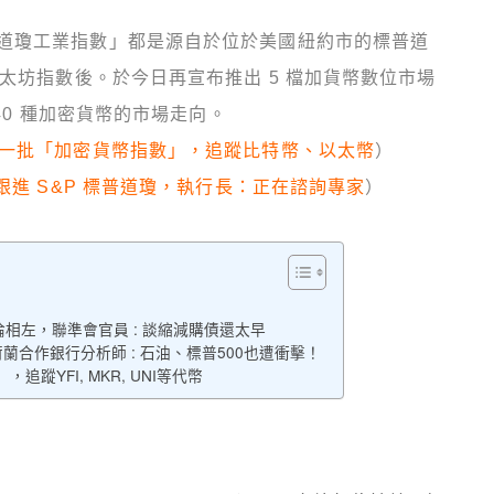
道瓊工業指數」都是源自於位於美國紐約市的標普道
以太坊指數後。於今日再宣布推出 5 檔加貨幣數位市場
40 種加密貨幣的市場走向。
第一批「加密貨幣指數」，追蹤比特幣、以太幣
）
跟進 S&P 標普道瓊，執行長：正在諮詢專家
）
相左，聯準會官員 : 談縮減購債還太早
蘭合作銀行分析師 : 石油、標普500也遭衝擊！
，追蹤YFI, MKR, UNI等代幣