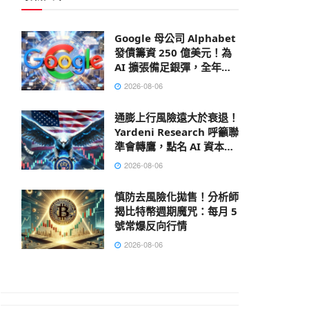
Google 母公司 Alphabet
發債籌資 250 億美元！為
AI 擴張備足銀彈，全年資
本支出上看 2050 億鎂
2026-08-06
通膨上行風險遠大於衰退！
Yardeni Research 呼籲聯
準會轉鷹，點名 AI 資本支
出成經濟救命丸
2026-08-06
慎防去風險化拋售！分析師
揭比特幣週期魔咒：每月 5
號常爆反向行情
2026-08-06