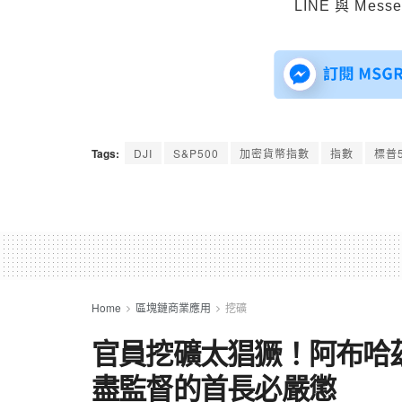
LINE 與 Mes
Tags:
DJI
S&P500
加密貨幣指數
指數
標普5
Home
區塊鏈商業應用
挖礦
官員挖礦太猖獗！阿布哈
盡監督的首長必嚴懲