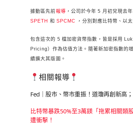
據動區先前
報導
，公司於今年 5 月初兌現去
SPETH
和
SPCMC
，分別對應比特幣、以太
包含這次的 5 檔加密貨幣指數，皆是採用 Lukka P
Pricing）作為估值方法。隨著新加密指
續擴大其版圖。
相關報導
Fed｜股市、幣市重振！道瓊再創新高；
比特幣暴跌50%至3萬鎂「拖累相關類股
遭衝擊！