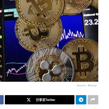
- Source : Altramp -
分享至Twitter