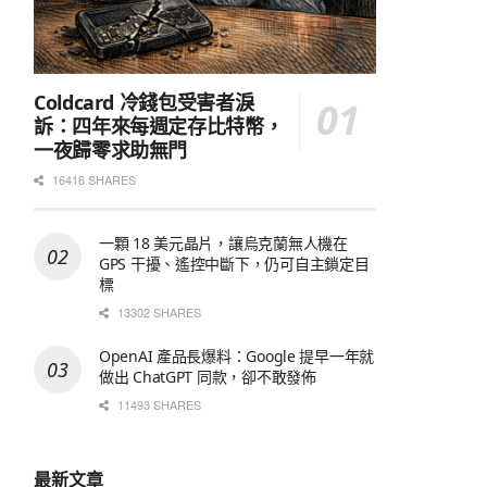
Coldcard 冷錢包受害者淚
訴：四年來每週定存比特幣，
一夜歸零求助無門
16416 SHARES
一顆 18 美元晶片，讓烏克蘭無人機在
GPS 干擾、遙控中斷下，仍可自主鎖定目
標
13302 SHARES
OpenAI 產品長爆料：Google 提早一年就
做出 ChatGPT 同款，卻不敢發佈
11493 SHARES
最新文章