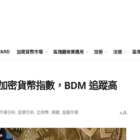
WARD
加密貨幣市場
區塊鏈商業應用
技術
法規
區
 檔加密貨幣指數，BDM 追蹤高
市場分析
,
投資分析
,
比特幣
,
美國
,
金融市場
A
A