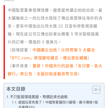
SHARES
中國監管重拳發揮效應，逼使當地礦企紛紛出逃，最
大礦機商之一的比特大陸除了傳出高管移往海外的消
息，更有中媒指出比特大陸 22 日宣布停售現貨礦
機，現在該公司又傳出砍單台積電 5 奈米製程兩萬
片的訂單，價值約 3 億美元。
（前情提要：
中國礦企出逃！比特幣第 5 大礦池
「BTC.com」將落腳哈薩克，運出首批礦機
）
（事件背景：
重磅！中國央行約談後「支付寶、各大
銀行」齊公告：全面封殺虛擬貨幣交易
）
本文目錄
不只監管環境異變，幣價近來也疲軟
遊戲玩家有救了！中國禁蒙疆四川礦場，顯卡價格1個
月暴降32%