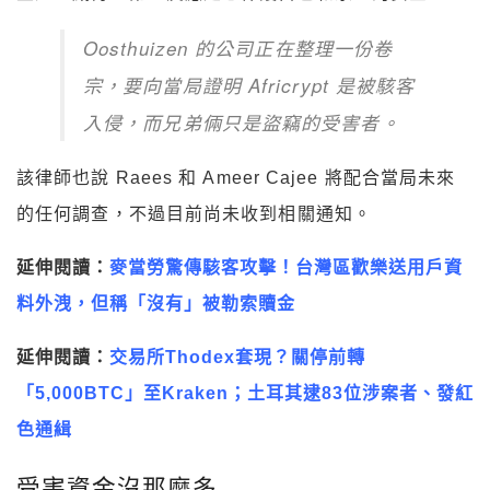
Oosthuizen 的公司正在整理一份卷
宗，要向當局證明 Africrypt 是被駭客
入侵，而兄弟倆只是盜竊的受害者。
該律師也說 Raees 和 Ameer Cajee 將配合當局未來
的任何調查，不過目前尚未收到相關通知。
延伸閱讀：
麥當勞驚傳駭客攻擊！台灣區歡樂送用戶資
料外洩，但稱「沒有」被勒索贖金
延伸閱讀：
交易所Thodex套現？關停前轉
「5,000BTC」至Kraken；土耳其逮83位涉案者、發紅
色通緝
受害資金沒那麼多