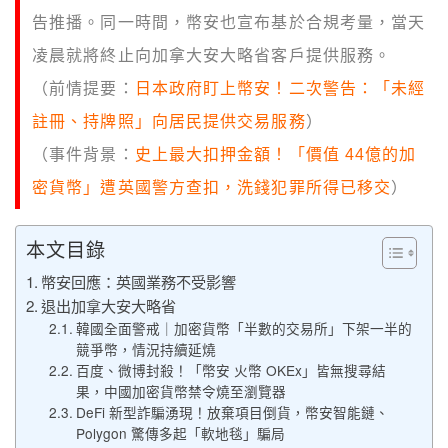
告推播。同一時間，幣安也宣布基於合規考量，當天
凌晨就將終止向加拿大安大略省客戶提供服務。
（前情提要：
日本政府盯上幣安！二次警告：「未經
註冊、持牌照」向居民提供交易服務
）
（事件背景：
史上最大扣押金額！「價值 44億的加
密貨幣」遭英國警方查扣，洗錢犯罪所得已移交
）
本文目錄
幣安回應：英國業務不受影響
退出加拿大安大略省
韓國全面警戒｜加密貨幣「半數的交易所」下架一半的
競爭幣，情況持續延燒
百度、微博封殺！「幣安 火幣 OKEx」皆無搜尋結
果，中國加密貨幣禁令燒至瀏覽器
DeFi 新型詐騙湧現！放棄項目倒貨，幣安智能鏈、
Polygon 驚傳多起「軟地毯」騙局