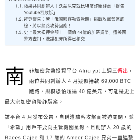
蘋果共同創辦人｜沃茲尼克就比特幣詐騙肆虐「提告
Youtube吞敗訴」
拜登警告：若「俄國駭客勒索軟體」挑戰攻擊禁區底
線，將以網路攻勢回應！
史上最大扣押金額！「價值 44億的加密貨幣」遭英國
警方查扣，洗錢犯罪所得已移交
南
非加密貨幣投資平台 Africrypt 上週三
傳出
，
兩位共同創辦人 4 月疑似捲款 69,000 BTC
跑路，規模恐怕超過 40 億美元，可能是史上
最大宗加密貨幣詐騙案。
該平台 4 月發布公告，自稱遭駭客攻擊而被迫關閉，並
「希望」用戶不要向主管機關呈報。且創辦人 20 歲的
Raees Cajee 和 17 歲的 Ameer Cajee 兄弟一直連繫