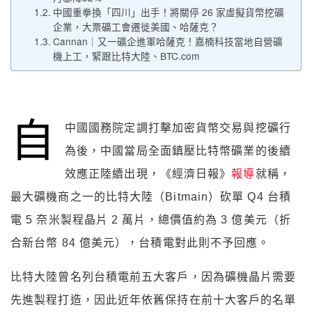
中國重拳換「四川」出手！將關停 26 家虛擬貨幣挖礦
企業，大票礦工會遷徙美國、哈薩克？
Cannan｜又一礦企進軍哈薩克！嘉楠科技當地自營礦
機上工，緊跟比特大陸、BTC.com
自
中國國務院定調打擊加密貨幣交易與挖礦行
為後，中國當局全面鎮壓比特幣礦業的後續
效應正陸續出現，《經濟日報》
報導
就稱，
最大礦機商之一的比特大陸（Bitmain）砍單 Q4 台積
電 5 奈米製程晶片 2 萬片，總價值約為 3 億美元（折
合新台幣 84 億美元），台積電對此則不予回應。
比特大陸曾名列台積電前五大客戶，因為礦機晶片需要
先進製程打造，因此近年依舊保持在前十大客戶的名單