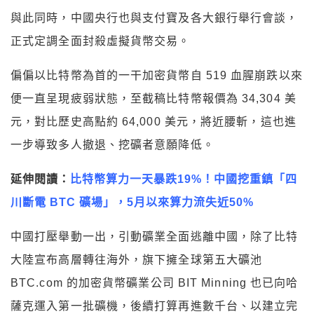
與此同時，中國央行也與支付寶及各大銀行舉行會談，
正式定調全面封殺虛擬貨幣交易。
偏偏以比特幣為首的一干加密貨幣自 519 血腥崩跌以來
便一直呈現疲弱狀態，至截稿比特幣報價為 34,304 美
元，對比歷史高點約 64,000 美元，將近腰斬，這也進
一步導致多人撤退、挖礦者意願降低。
延伸閱讀：
比特幣算力一天暴跌19%！中國挖重鎮「四
川斷電 BTC 礦場」，5月以來算力流失近50%
中國打壓舉動一出，引動礦業全面逃離中國，除了比特
大陸宣布高層轉往海外，旗下擁全球第五大礦池
BTC.com 的加密貨幣礦業公司 BIT Minning 也已向哈
薩克運入第一批礦機，後續打算再進數千台、以建立完