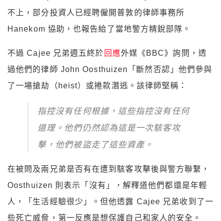
不上，部分投資人已經聘僱開普敦的律師事務所
Hanekom 協助，也報告給了當地警方精銳部隊。
不過 Cajee 兄弟週五終於
回應
外媒《BBC》詢問，透
過他們的律師 John Oosthuizen「斷然否認」他們參與
了一場搶劫（heist）或捲款潛逃。該律師堅稱：
指控沒有任何根據，這些指控沒有任何
道理。他們仍然認為這是一次駭客攻
擊，他們被盜走了這些資產。
在被問及兩兄弟是否有在遭到駭客攻擊後與警方聯繫，
Oosthuizen 則表示「沒有」，解釋道他們都還是年輕
人，「生活經驗很少」。但他透露 Cajee 兄弟收到了一
些死亡威脅，第一反應是想保護自己和家人的安全。