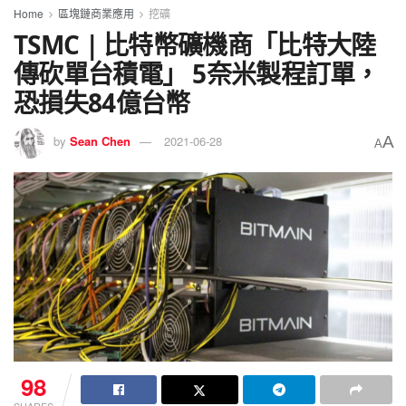
Home
區塊鏈商業應用
挖礦
TSMC | 比特幣礦機商「比特大陸
傳砍單台積電」 5奈米製程訂單，
恐損失84億台幣
A
by
Sean Chen
2021-06-28
A
98