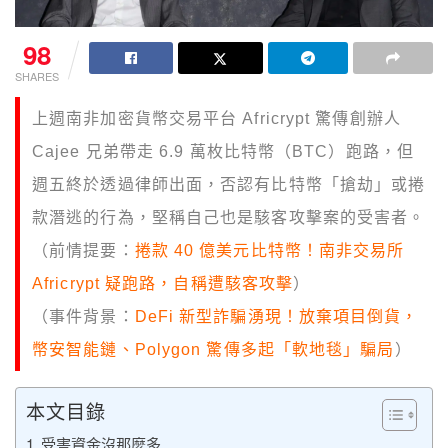
98
SHARES
上週南非加密貨幣交易平台 Africrypt 驚傳創辦人
Cajee 兄弟帶走 6.9 萬枚比特幣（BTC）跑路，但
週五終於透過律師出面，否認有比特幣「搶劫」或捲
款潛逃的行為，堅稱自己也是駭客攻擊案的受害者。
（前情提要：
捲款 40 億美元比特幣！南非交易所
Africrypt 疑跑路，自稱遭駭客攻擊
）
（事件背景：
DeFi 新型詐騙湧現！放棄項目倒貨，
幣安智能鏈、Polygon 驚傳多起「軟地毯」騙局
）
本文目錄
受害資金沒那麼多