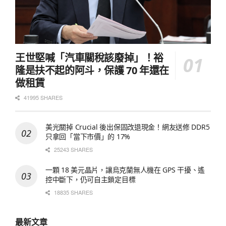
王世堅喊「汽車關稅該廢掉」！裕
隆是扶不起的阿斗，保護 70 年還在
做租賃
41995 SHARES
美光關掉 Crucial 後出保固改退現金！網友送修 DDR5
只拿回「當下市價」的 17%
25243 SHARES
一顆 18 美元晶片，讓烏克蘭無人機在 GPS 干擾、遙
控中斷下，仍可自主鎖定目標
18835 SHARES
最新文章