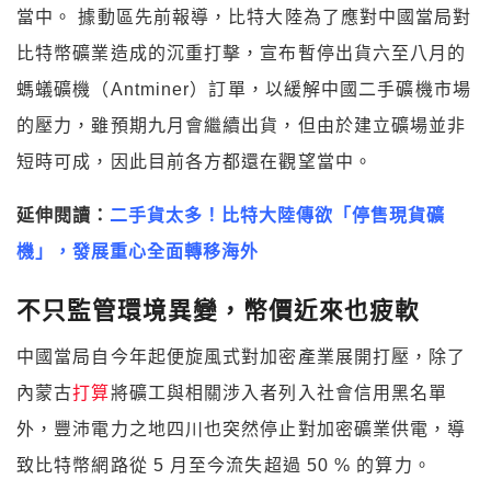
當中。 據動區先前報導，比特大陸為了應對中國當局對
比特幣礦業造成的沉重打擊，宣布暫停出貨六至八月的
螞蟻礦機（Antminer）訂單，以緩解中國二手礦機市場
的壓力，雖預期九月會繼續出貨，但由於建立礦場並非
短時可成，因此目前各方都還在觀望當中。
延伸閱讀：
二手貨太多！比特大陸傳欲「停售現貨礦
機」，發展重心全面轉移海外
不只監管環境異變，幣價近來也疲軟
中國當局自今年起便旋風式對加密產業展開打壓，除了
內蒙古
打算
將礦工與相關涉入者列入社會信用黑名單
外，豐沛電力之地四川也突然停止對加密礦業供電，導
致比特幣網路從 5 月至今流失超過 50 % 的算力。