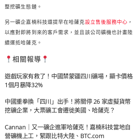
整挖礦生態鏈。
另一礦企嘉楠科技還提早在哈薩克
設立售後服務中心
，
以應對即將到來的客戶需求，並且該公司礦機也計畫陸
續運抵哈薩克。
相關報導
遊戲玩家有救了！中國禁蒙疆四川礦場，顯卡價格
1個月暴降32%
中國重拳換「四川」出手！將關停 26 家虛擬貨幣
挖礦企業，大票礦工會遷徙美國、哈薩克？
Cannan｜又一礦企進軍哈薩克！嘉楠科技當地自
營礦機上工，緊跟比特大陸、BTC.com