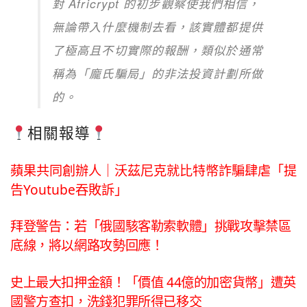
對 Africrypt 的初步觀察使我們相信，
無論帶入什麼機制去看，該實體都提供
了極高且不切實際的報酬，類似於通常
稱為「龐氏騙局」的非法投資計劃所做
的。
相關報導
蘋果共同創辦人｜沃茲尼克就比特幣詐騙肆虐「提
告Youtube吞敗訴」
拜登警告：若「俄國駭客勒索軟體」挑戰攻擊禁區
底線，將以網路攻勢回應！
史上最大扣押金額！「價值 44億的加密貨幣」遭英
國警方查扣，洗錢犯罪所得已移交