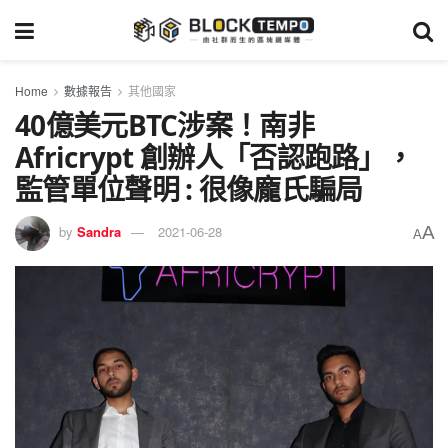
Home
數據報告
其他國家
40億美元BTC涉案！南非
Africrypt 創辦人「否認跑路」，
監管單位聲明 : 很像龐氏騙局
A
by
Sandra
2021-06-28
A