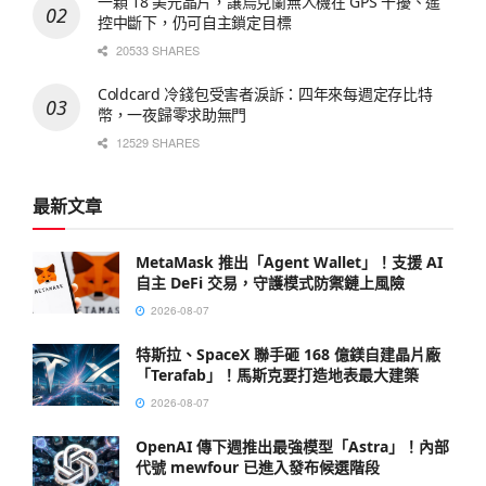
一顆 18 美元晶片，讓烏克蘭無人機在 GPS 干擾、遙
控中斷下，仍可自主鎖定目標
20533 SHARES
Coldcard 冷錢包受害者淚訴：四年來每週定存比特
幣，一夜歸零求助無門
12529 SHARES
最新文章
MetaMask 推出「Agent Wallet」！支援 AI
自主 DeFi 交易，守護模式防禦鏈上風險
2026-08-07
特斯拉、SpaceX 聯手砸 168 億鎂自建晶片廠
「Terafab」！馬斯克要打造地表最大建築
2026-08-07
OpenAI 傳下週推出最強模型「Astra」！內部
代號 mewfour 已進入發布候選階段