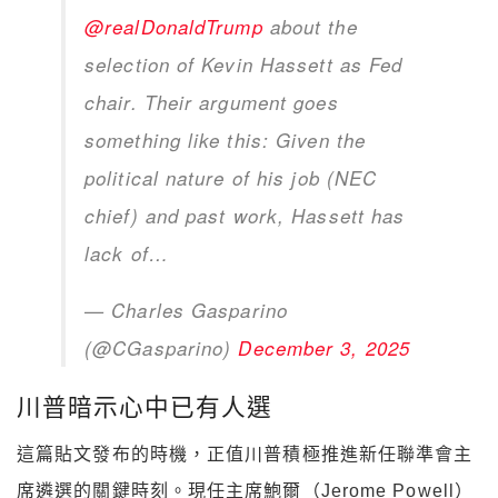
@realDonaldTrump
about the
selection of Kevin Hassett as Fed
chair. Their argument goes
something like this: Given the
political nature of his job (NEC
chief) and past work, Hassett has
lack of…
— Charles Gasparino
(@CGasparino)
December 3, 2025
川普暗示心中已有人選
這篇貼文發布的時機，正值川普積極推進新任聯準會主
席遴選的關鍵時刻。現任主席鮑爾（Jerome Powell）