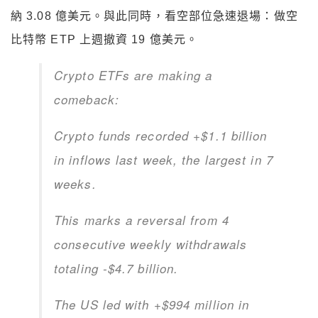
納 3.08 億美元。與此同時，看空部位急速退場：做空
比特幣 ETP 上週撤資 19 億美元。
Crypto ETFs are making a
comeback:
Crypto funds recorded +$1.1 billion
in inflows last week, the largest in 7
weeks.
This marks a reversal from 4
consecutive weekly withdrawals
totaling -$4.7 billion.
The US led with +$994 million in