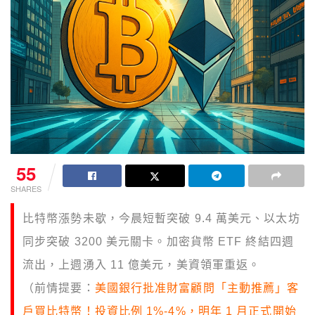
55
SHARES
比特幣漲勢未歇，今晨短暫突破 9.4 萬美元、以太坊
同步突破 3200 美元關卡。加密貨幣 ETF 終結四週
流出，上週湧入 11 億美元，美資領軍重返。
（前情提要：
美國銀行批准財富顧問「主動推薦」客
戶買比特幣！投資比例 1%-4%，明年 1 月正式開始