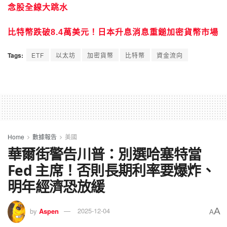
念股全線大跳水
比特幣跌破8.4萬美元！日本升息消息重鎚加密貨幣市場
Tags:
ETF
以太坊
加密貨幣
比特幣
資金流向
Home
數據報告
美國
華爾街警告川普：別選哈塞特當
Fed 主席！否則長期利率要爆炸、
明年經濟恐放緩
A
by
Aspen
2025-12-04
A