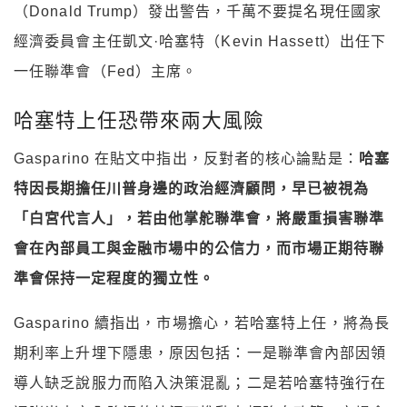
（Donald Trump）發出警告，千萬不要提名現任國家
經濟委員會主任凱文·哈塞特（Kevin Hassett）出任下
一任聯準會（Fed）主席。
哈塞特上任恐帶來兩大風險
Gasparino 在貼文中指出，反對者的核心論點是：
哈塞
特因長期擔任川普身邊的政治經濟顧問，早已被視為
「白宮代言人」，若由他掌舵聯準會，將嚴重損害聯準
會在內部員工與金融市場中的公信力，而市場正期待聯
準會保持一定程度的獨立性。
Gasparino 續指出，市場擔心，若哈塞特上任，將為長
期利率上升埋下隱患，原因包括：一是聯準會內部因領
導人缺乏說服力而陷入決策混亂；二是若哈塞特強行在