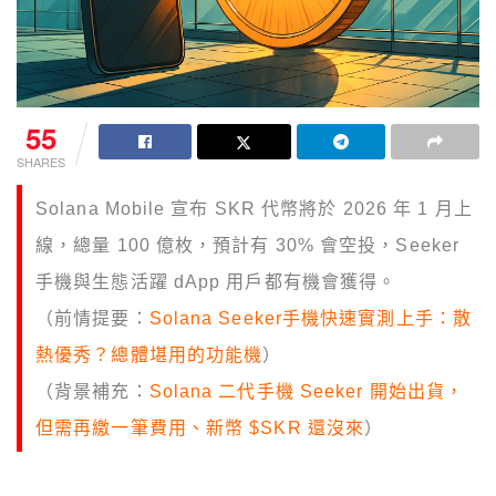
55
SHARES
Solana Mobile 宣布 SKR 代幣將於 2026 年 1 月上
線，總量 100 億枚，預計有 30% 會空投，Seeker
手機與生態活躍 dApp 用戶都有機會獲得。
（前情提要：
Solana Seeker手機快速實測上手：散
熱優秀？總體堪用的功能機
）
（背景補充：
Solana 二代手機 Seeker 開始出貨，
但需再繳一筆費用、新幣 $SKR 還沒來
）