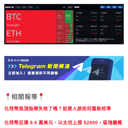
相關報導
比特幣逃頂指標失效了嗎？投資人該如何重新校準
比特幣反彈 8.6 萬美元、以太坊上探 $2800，區塊鏈概