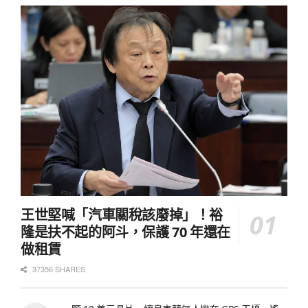
王世堅喊「汽車關稅該廢掉」！裕
隆是扶不起的阿斗，保護 70 年還在
做租賃
37356 SHARES