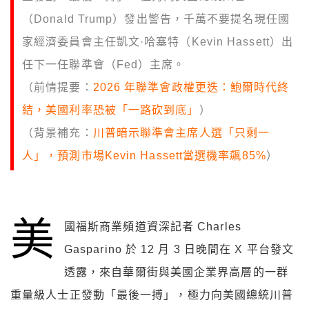
（Donald Trump）發出警告，千萬不要提名現任國
家經濟委員會主任凱文·哈塞特（Kevin Hassett）出
任下一任聯準會（Fed）主席。
（前情提要：
2026 年聯準會政權更迭：鮑爾時代終
結，美國利率恐被「一路砍到底」
）
（背景補充：
川普暗示聯準會主席人選「只剩一
人」，預測市場Kevin Hassett當選機率飆85%
）
美
國福斯商業頻道資深記者 Charles
Gasparino 於 12 月 3 日晚間在 X 平台發文
透露，來自華爾街與美國企業界高層的一群
重量級人士正發動「最後一搏」，極力向美國總統川普