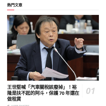
熱門文章
王世堅喊「汽車關稅該廢掉」！裕
隆是扶不起的阿斗，保護 70 年還在
做租賃
41995 SHARES