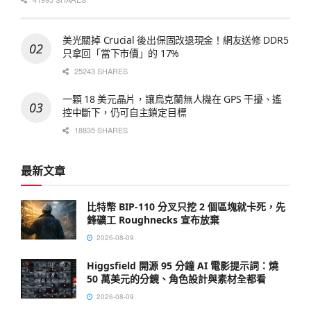
美光關掉 Crucial 後出保固改退現金！網友送修 DDR5
只拿回「當下市價」的 17%
25243 SHARES
一顆 18 美元晶片，讓烏克蘭無人機在 GPS 干擾、遙
控中斷下，仍可自主鎖定目標
18835 SHARES
最新文章
比特幣 BIP-110 分叉只挖 2 個區塊就卡死，先
鋒礦工 Roughnecks 宣布放棄
2026-08-09
Higgsfield 開源 95 分鐘 AI 電影提示詞：燒
50 萬美元的分鏡、角色設計與素材全都看
2026-08-09