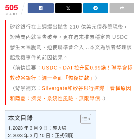
505
SHARES
矽谷銀行在上週爆出拋售 210 億美元債券籌現後，
短時間內就宣告破產，更在週末推累穩定幣 USDC
發生大幅脫鉤、迫使聯準會介入…本文為讀者整理該
起危機事件的前因後果。
（前情提要：
USDC、DAI 拉升回0.99鎂！聯準會拯
救矽谷銀行：週一全面「恢復提款」
）
（背景補充：
Silvergate和矽谷銀行連爆！看懂原因
和隱憂：擠兌、系統性風險、無限舉債..
）
本文目錄
2023 年 3 月 9 日：導火線
2023 年 3 月 10 日：正式倒閉