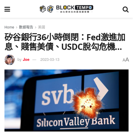
Home
數據報告
美國
矽谷銀行36小時倒閉：Fed激進加
息、賤售美債、USDC脫勾危機…
A
by
Joe
2023-03-13
A