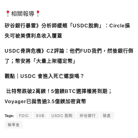
相關報導
矽谷銀行暴雷》分析師緩頰「USDC脫鉤」：Circle損
失可被美債利息收入覆蓋
USDC骨牌危機》CZ評論：他們FUD我們，然後銀行倒
了；幣安將「大量上架穩定幣」
觀點｜USDC 會進入死亡螺旋嗎？
比特幣跌破2萬鎂！5億鎂BTC選擇權將到期；
Voyager已拋售逾3.5億鎂加密貨幣
Tags:
FDIC
SVB
USDC 脫鉤
矽谷銀行
破產
聯準會