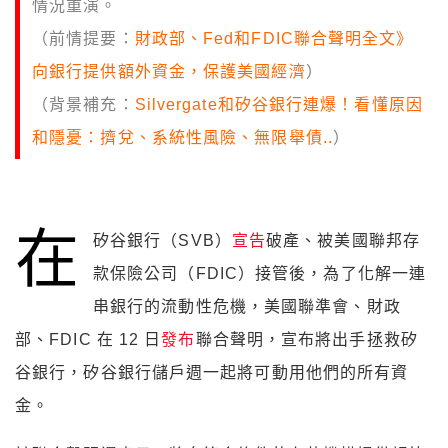
情況重演。
（前情提要：
財政部、Fed和FDIC聯合聲明全文》
向銀行提供額外資金，保護美國經濟
）
（背景補充：
Silvergate和矽谷銀行連爆！看懂原因
和隱憂：擠兌、系統性風險、無限舉債..
）
在
矽谷銀行（SVB）
宣告
破產、被美國聯邦存
款保險公司（FDIC）接管後，為了化解一連
串銀行的流動性危機，美國聯準會、財政
部、FDIC 在 12 日
發布
聯合聲明，宣布將出手拯救矽
谷銀行，矽谷銀行儲戶週一起將可動用他們的所有資
金。