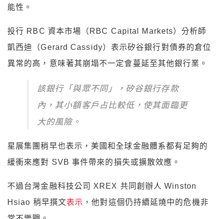
能性。
投行 RBC 資本市場（RBC Capital Markets）分析師
凱西迪（Gerard Cassidy）表示矽谷銀行對債券的倉位
異常的高，意味著其崩塌不一定會蔓延至其他銀行業。
該銀行「與眾不同」，矽谷銀行存款
內，其小額客戶占比較低，使其面臨更
大的風險。
星展集團稍早也表示，美國和全球金融體系都有足夠的
緩衝來應對 SVB 事件帶來的損失或擴散效應。
不過台灣金融科技公司 XREX 共同創辦人
Winston
Hsiao 稍早撰文
表示
，他對
這個仍持續延燒中的危機非
常不樂觀。