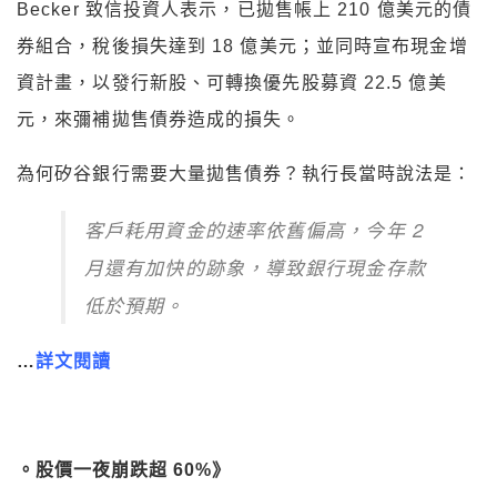
Becker 致信投資人表示，已拋售帳上 210 億美元的債
券組合，稅後損失達到 18 億美元；並同時宣布現金增
資計畫，以發行新股、可轉換優先股募資 22.5 億美
元，來彌補拋售債券造成的損失。
為何矽谷銀行需要大量拋售債券？執行長當時說法是：
客戶耗用資金的速率依舊偏高，今年 2
月還有加快的跡象，導致銀行現金存款
低於預期。
…
詳文閱讀
。股價一夜崩跌超 60%》