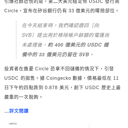
引爆社群恐慌的是，第二大美元穩定幣 USDC 發行商
Circle，宣布在矽谷銀行仍有 33 億美元的曝險部位。
在今天結束時，我們確認週四［向
SVB〕提出用於移除帳戶餘額的電匯尚
未處理後，
約 400 億美元的 USDC 儲
備中的 33 億美元仍留在 SVB
。
投資者在擔憂 Circle 恐拿不回儲備的情況下，引發
USDC 的拋售。據 Coingecko 數據，價格最低在 11
日下午約四點跌到 0.878 美元，創下 USDC 歷史上最
嚴重的一次脫鉤。
…
詳文閱讀