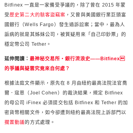
Bitfinex 一直是一家備受爭議的，除了曾在 2015 年蒙
受
歷史第二大的駭客盜竊案
，又曾與美國銀行業巨頭富
國銀行（Wells Fargo）發生過訴訟案；當中，最為人
詬病的就是其姊妹公司，被質疑用來「自己印鈔票」的
穩定幣公司 Tether。
延伸閱讀：
最神秘交易所・銀行流浪史——Bitfinex
的爭議與疑雲究竟來自何處？
根據法庭文件顯示，原先在 8 月由紐約最高法院法官喬
爾．寇恩（Joel Cohen）的裁決結果，規定 Bitfinex
的母公司 iFinex 必須提交包括 Bitfinex 和 Tether 的加
密貨幣相關文件，如今卻遭到紐約最高法院上訴部門以
擱置動議
的方式處理。