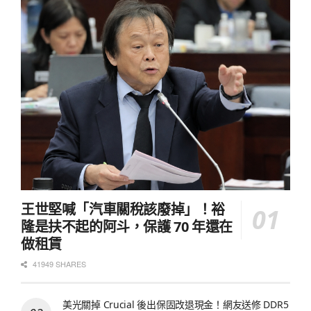
王世堅喊「汽車關稅該廢掉」！裕
隆是扶不起的阿斗，保護 70 年還在
做租賃
41949 SHARES
美光關掉 Crucial 後出保固改退現金！網友送修 DDR5