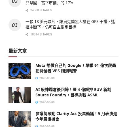
只拿回「當下市價」的 17%
24868 SHARES
一顆 18 美元晶片，讓烏克蘭無人機在 GPS 干擾、遙
控中斷下，仍可自主鎖定目標
18814 SHARES
最新文章
Meta 想做自己的 Google！單季 91 億次爬蟲
把開發者 VPS 爬到報警
2026-08-08
AI 股神爆倉後回歸！砸 4 億鎂押 EUV 新創
Source Foundry，目標挑戰 ASML
2026-08-08
參議院啟動 Clarity Act 投票動議！9 月表決是
今年最後機會
2026-08-08