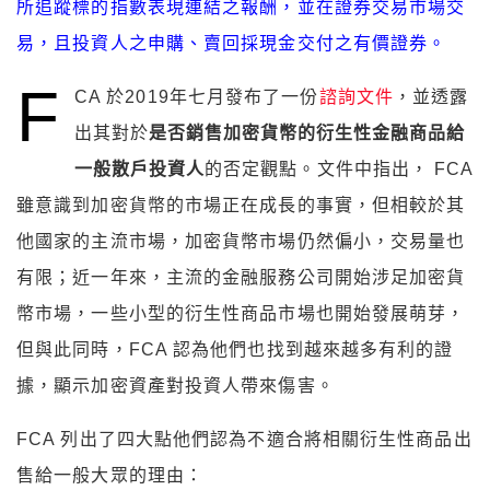
所追蹤標的指數表現連結之報酬，並在證券交易市場交
易，且投資人之申購、賣回採現金交付之有價證券。
F
CA 於2019年七月發布了一份
諮詢文件
，並透露
出其對於
是否銷售加密貨幣的衍生性金融商品給
一般散戶投資人
的否定觀點。文件中指出， FCA
雖意識到加密貨幣的市場正在成長的事實，但相較於其
他國家的主流市場，加密貨幣市場仍然偏小，交易量也
有限；近一年來，主流的金融服務公司開始涉足加密貨
幣市場，一些小型的衍生性商品市場也開始發展萌芽，
但與此同時，FCA 認為他們也找到越來越多有利的證
據，顯示加密資產對投資人帶來傷害。
FCA 列出了四大點他們認為不適合將相關衍生性商品出
售給一般大眾的理由：