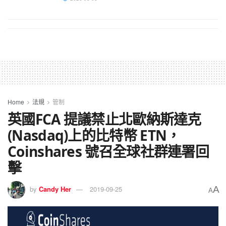
Home
法規
管制
英國FCA 提議禁止北歐納斯達克
(Nasdaq)上的比特幣 ETN，
Coinshares 號召全球社群連署回
擊
A
by
Candy Her
2019-09-25
A