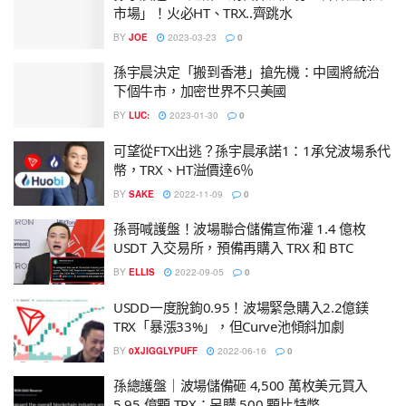
市場」！火必HT、TRX..齊跳水
BY
JOE
2023-03-23
0
孫宇晨決定「搬到香港」搶先機：中國將統治
下個牛市，加密世界不只美國
BY
LUC:
2023-01-30
0
可望從FTX出逃？孫宇晨承諾1：1承兌波場系代
幣，TRX、HT溢價達6％
BY
SAKE
2022-11-09
0
孫哥喊護盤！波場聯合儲備宣佈灌 1.4 億枚
USDT 入交易所，預備再購入 TRX 和 BTC
BY
ELLIS
2022-09-05
0
USDD一度脫鉤0.95！波場緊急購入2.2億鎂
TRX「暴漲33%」，但Curve池傾斜加劇
BY
0XJIGGLYPUFF
2022-06-16
0
孫總護盤｜波場儲備砸 4,500 萬枚美元買入
5.95 億顆 TRX；另購 500 顆比特幣