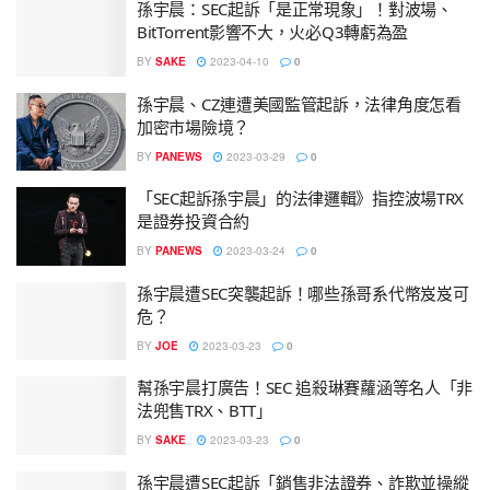
孫宇晨：SEC起訴「是正常現象」！對波場、
BitTorrent影響不大，火必Q3轉虧為盈
BY
SAKE
2023-04-10
0
孫宇晨、CZ連遭美國監管起訴，法律角度怎看
加密市場險境？
BY
PANEWS
2023-03-29
0
「SEC起訴孫宇晨」的法律邏輯》指控波場TRX
是證券投資合約
BY
PANEWS
2023-03-24
0
孫宇晨遭SEC突襲起訴！哪些孫哥系代幣岌岌可
危？
BY
JOE
2023-03-23
0
幫孫宇晨打廣告！SEC 追殺琳賽蘿涵等名人「非
法兜售TRX、BTT」
BY
SAKE
2023-03-23
0
孫宇晨遭SEC起訴「銷售非法證券、詐欺並操縱