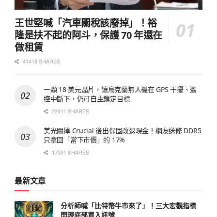
王世堅喊「汽車關稅該廢掉」！裕
隆是扶不起的阿斗，保護 70 年還在
做租賃
41418 SHARES
一顆 18 美元晶片，讓烏克蘭無人機在 GPS 干擾、遙
控中斷下，仍可自主鎖定目標
22411 SHARES
美光關掉 Crucial 後出保固改退現金！網友送修 DDR5
只拿回「當下市價」的 17%
17501 SHARES
最新文章
分析師喊「比特幣牛市來了」！三大宏觀指標
閃現底部買入訊號