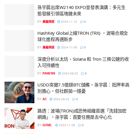
孫宇晨出席W2140 EXPO並發表演講：多元生
態發展引領區塊鏈未來
BY
廣編頻道
2024-11-12
0
HashKey Global上線TRON (TRX) ，波場合規全
球化進程再邁新步
BY
廣編頻道
2024-11-06
0
深度分析以太坊、Solana 和 Tron 三條公鏈的收
入可持續性
BY
PANEWS
2024-08-23
0
USDD突撤7.5億鎂BTC儲備，孫宇晨：抵押率高
別擔心，但社群拋一隱憂
BY
AC
2024-08-23
0
路透：波場(TRON)成恐怖組織首選「洗錢加密
網路」，孫宇晨：首要任務是去中心化
BY
GONE.
2023-11-28
0