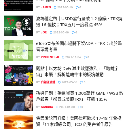
BY
JAMES
2022-05-10
0
波場穩定幣｜USDD發行量破 1.2 億鎂、TRX燒
毀 16 億枚；TRX五月一度暴漲 45%
BY
JOE
2022-05-06
0
eToro宣布美國市場將下架ADA、TRX：出於監
管環境考量
BY
VINCENT LAI
2021-11-24
0
觀點｜以太坊 DeFi 溢出效應強烈，「跨鏈宇
宙」來襲！解析這輪牛市的板塊輪動
BY
白話區塊鏈
2021-05-06
0
孫遲但到！孫總喊買 1,000萬鎂 GME，WSB 散
戶報恩「卻買成美股TRX」 狂飆 135%
BY
SANDRA
2021-01-30
0
集體訴訟再升級！美國律所徵求 17-18 年曾投
資「11家超級公司」ICO 的受害者作原告