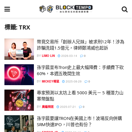
標籤:
TRX
幣竟交易所「創辦人兄妹」被求刑12年！涉為
詐騙洗錢1.5億元，律師鄭鴻威也起訴
BY
LIMO LIN
2026-03-14
0
孫宇晨宣布Tron史上最大幅降費：手續費下砍
60%，本週五晚間生效
BY
MICKEY帽鼠
2025-08-29
0
專家預測以太坊上看 5000 美元－ 5 種潛力山
寨幣盤點
BY
廣編頻道
2025-07-21
0
孫宇晨要讓TRON在美國上市！波場反向併購
SRM快速IPO，川普也有份？