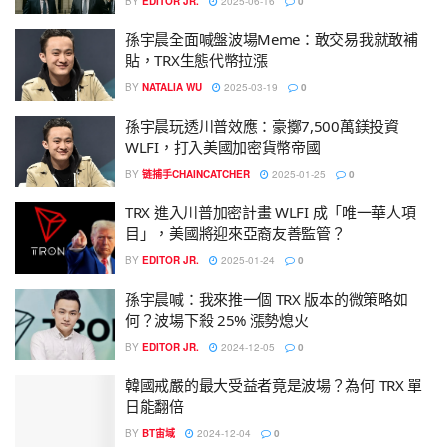
BY
EDITOR JR.
2025-06-16
0
孫宇晨全面喊盤波場Meme：敢交易我就敢補
貼，TRX生態代幣拉漲
BY
NATALIA WU
2025-03-19
0
孫宇晨玩透川普效應：豪擲7,500萬鎂投資
WLFI，打入美國加密貨幣帝國
BY
链捕手CHAINCATCHER
2025-01-25
0
TRX 進入川普加密計畫 WLFI 成「唯一華人項
目」，美國將迎來亞裔友善監管？
BY
EDITOR JR.
2025-01-24
0
孫宇晨喊：我來推一個 TRX 版本的微策略如
何？波場下殺 25% 漲勢熄火
BY
EDITOR JR.
2024-12-05
0
韓國戒嚴的最大受益者竟是波場？為何 TRX 單
日能翻倍
BY
BT宙域
2024-12-04
0